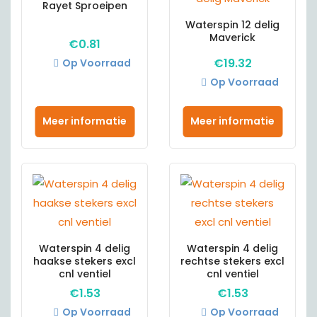
Rayet Sproeipen
Waterspin 12 delig
Maverick
€
0.81
€
19.32
Op Voorraad
Op Voorraad
Meer informatie
Meer informatie
Waterspin 4 delig
Waterspin 4 delig
haakse stekers excl
rechtse stekers excl
cnl ventiel
cnl ventiel
€
1.53
€
1.53
Op Voorraad
Op Voorraad