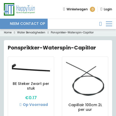
0
Winkelwagen
Login
NEEM CONTACT OP
Home
Water Benodigheden
Ponsprikker-Waterspin-Capillar
Ponsprikker-Waterspin-Capillar
BE Steker Zwart per
stuk
€
0.17
Op Voorraad
Capillair 100cm 2L
per uur