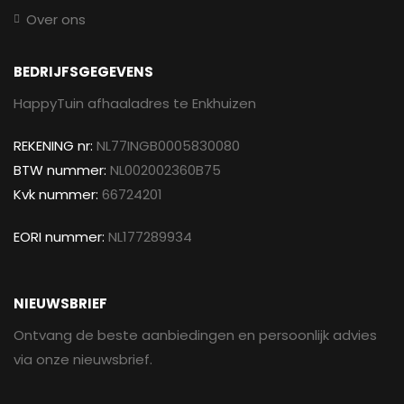
Over ons
BEDRIJFSGEGEVENS
HappyTuin afhaaladres te Enkhuizen
REKENING nr:
NL77INGB0005830080
BTW nummer:
NL002002360B75
Kvk nummer:
66724201
EORI nummer:
NL177289934
NIEUWSBRIEF
Ontvang de beste aanbiedingen en persoonlijk advies
via onze nieuwsbrief.