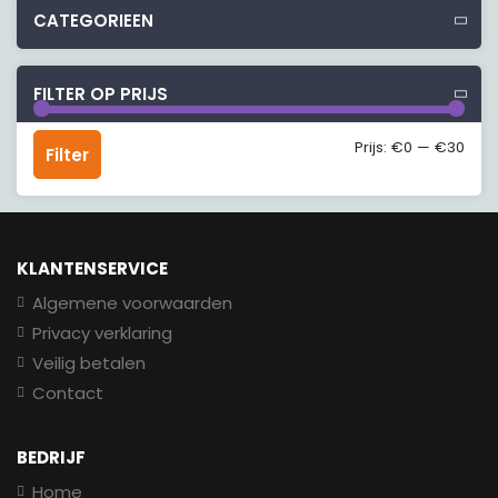
CATEGORIEEN
FILTER OP PRIJS
Min.
Max.
Prijs:
€0
—
€30
Filter
prijs
prijs
KLANTENSERVICE
Algemene voorwaarden
Privacy verklaring
Veilig betalen
Contact
BEDRIJF
Home