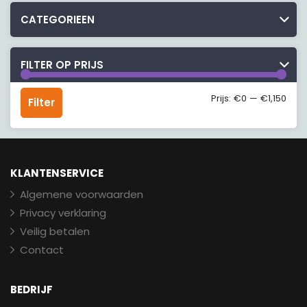
CATEGORIEEN
FILTER OP PRIJS
Min.
Max.
Prijs:
€0
—
€1,150
Filter
prijs
prijs
KLANTENSERVICE
Algemene voorwaarden
Privacy verklaring
Veilig betalen
Contact
BEDRIJF