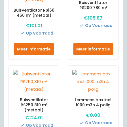
Buisventilator
RS200 780 m³
Buisventilator RS160
450 m³ (metaal)
€
105.87
€
101.01
Op Voorraad
Op Voorraad
Meer informatie
Meer informatie
Buisventilator
Lemmens box incl
RS250 810 m³
1000 m3h 4 polig
(metaal)
€
0.00
€
124.01
Op Voorraad
Op Voorraad