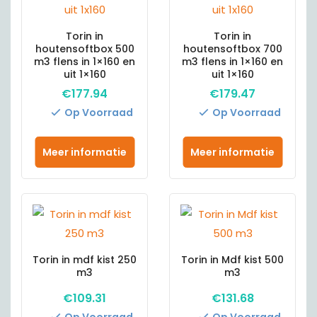
Torin in
Torin in
houtensoftbox 500
houtensoftbox 700
m3 flens in 1×160 en
m3 flens in 1×160 en
uit 1×160
uit 1×160
€
177.94
€
179.47
Op Voorraad
Op Voorraad
Meer informatie
Meer informatie
Torin in mdf kist 250
Torin in Mdf kist 500
m3
m3
€
109.31
€
131.68