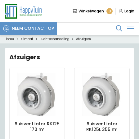
0
Winkelwagen
Login
NEEM CONTACT OP
Home
Klimaat
Luchtbehandeling
Afzuigers
Afzuigers
Buisventilator RK125
Buisventilator
170 m³
RK125L 355 m³