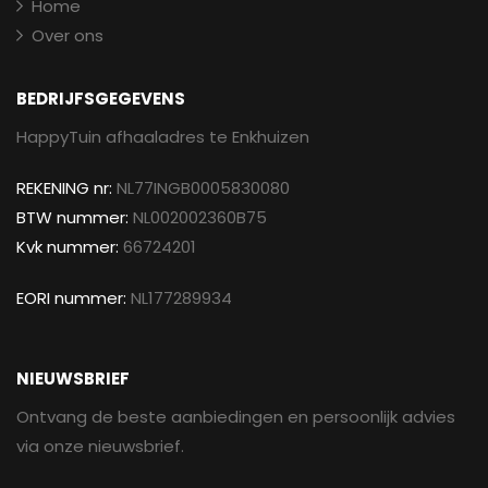
Home
Over ons
BEDRIJFSGEGEVENS
HappyTuin afhaaladres te Enkhuizen
REKENING nr:
NL77INGB0005830080
BTW nummer:
NL002002360B75
Kvk nummer:
66724201
EORI nummer:
NL177289934
NIEUWSBRIEF
Ontvang de beste aanbiedingen en persoonlijk advies
via onze nieuwsbrief.