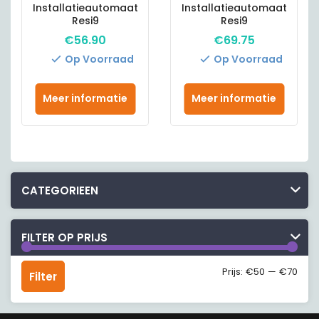
Installatieautomaat
Installatieautomaat
Resi9
Resi9
€
56.90
€
69.75
Op Voorraad
Op Voorraad
Meer informatie
Meer informatie
CATEGORIEEN
FILTER OP PRIJS
Min.
Max.
Prijs:
€50
—
€70
Filter
prijs
prijs