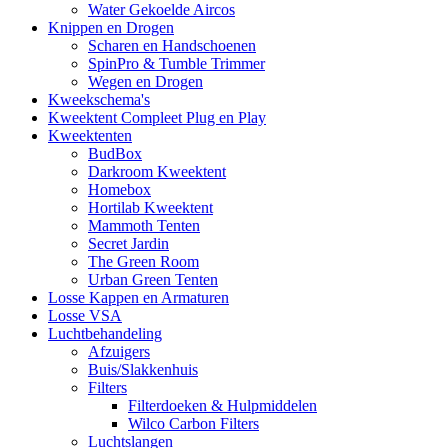
Water Gekoelde Aircos
Knippen en Drogen
Scharen en Handschoenen
SpinPro & Tumble Trimmer
Wegen en Drogen
Kweekschema's
Kweektent Compleet Plug en Play
Kweektenten
BudBox
Darkroom Kweektent
Homebox
Hortilab Kweektent
Mammoth Tenten
Secret Jardin
The Green Room
Urban Green Tenten
Losse Kappen en Armaturen
Losse VSA
Luchtbehandeling
Afzuigers
Buis/Slakkenhuis
Filters
Filterdoeken & Hulpmiddelen
Wilco Carbon Filters
Luchtslangen