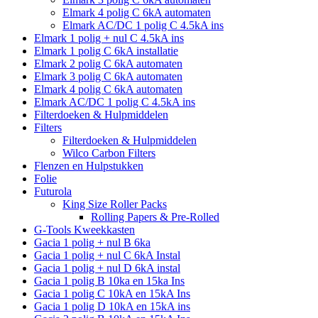
Elmark 4 polig C 6kA automaten
Elmark AC/DC 1 polig C 4.5kA ins
Elmark 1 polig + nul C 4.5kA ins
Elmark 1 polig C 6kA installatie
Elmark 2 polig C 6kA automaten
Elmark 3 polig C 6kA automaten
Elmark 4 polig C 6kA automaten
Elmark AC/DC 1 polig C 4.5kA ins
Filterdoeken & Hulpmiddelen
Filters
Filterdoeken & Hulpmiddelen
Wilco Carbon Filters
Flenzen en Hulpstukken
Folie
Futurola
King Size Roller Packs
Rolling Papers & Pre-Rolled
G-Tools Kweekkasten
Gacia 1 polig + nul B 6ka
Gacia 1 polig + nul C 6kA Instal
Gacia 1 polig + nul D 6kA instal
Gacia 1 polig B 10ka en 15ka Ins
Gacia 1 polig C 10kA en 15kA Ins
Gacia 1 polig D 10kA en 15kA ins