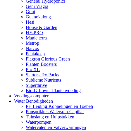
General Hydroponics
Geni Viagra
Gout
Guanokalong
Hesi
House & Garden
HY-PRO
Magic terra
Metrop
Narcos
Pentakeep
Plagron Glorious Green
Planten Boosters
Pro XL
Starters Try Packs
Sublieme Nutrients
Superthrive
Bio-G-Power Plantenvoeding
Voedingscomputer
Water Benodigheden
PE-Leiding-Koppelingen en Toebeh
Ponsprikker-Waterspin-Capillar
Tuinslang en Hulpstukken
Waterpompen
Watervaten en Vatverwarmingen