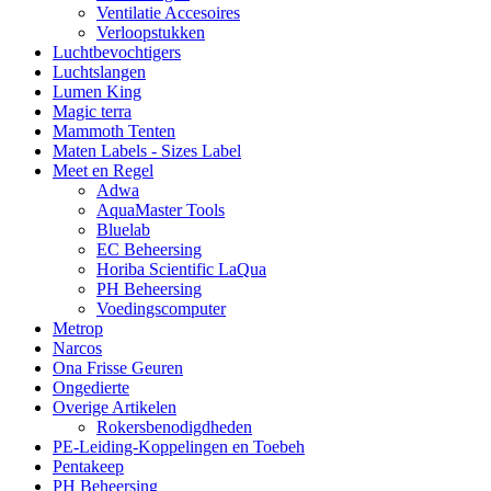
Ventilatie Accesoires
Verloopstukken
Luchtbevochtigers
Luchtslangen
Lumen King
Magic terra
Mammoth Tenten
Maten Labels - Sizes Label
Meet en Regel
Adwa
AquaMaster Tools
Bluelab
EC Beheersing
Horiba Scientific LaQua
PH Beheersing
Voedingscomputer
Metrop
Narcos
Ona Frisse Geuren
Ongedierte
Overige Artikelen
Rokersbenodigdheden
PE-Leiding-Koppelingen en Toebeh
Pentakeep
PH Beheersing