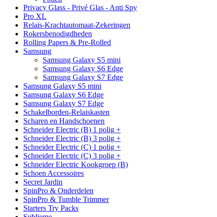
Privacy Glass - Privé Glas - Anti Spy
Pro XL
Relais-Krachtautomaat-Zekeringen
Rokersbenodigdheden
Rolling Papers & Pre-Rolled
Samsung
Samsung Galaxy S5 mini
Samsung Galaxy S6 Edge
Samsung Galaxy S7 Edge
Samsung Galaxy S5 mini
Samsung Galaxy S6 Edge
Samsung Galaxy S7 Edge
Schakelborden-Relaiskasten
Scharen en Handschoenen
Schneider Electric (B) 1 polig +
Schneider Electric (B) 3 polig +
Schneider Electric (C) 1 polig +
Schneider Electric (C) 3 polig +
Schneider Electric Kookgroep (B)
Schoen Accessoires
Secret Jardin
SpinPro & Onderdelen
SpinPro & Tumble Trimmer
Starters Try Packs
Sublieme