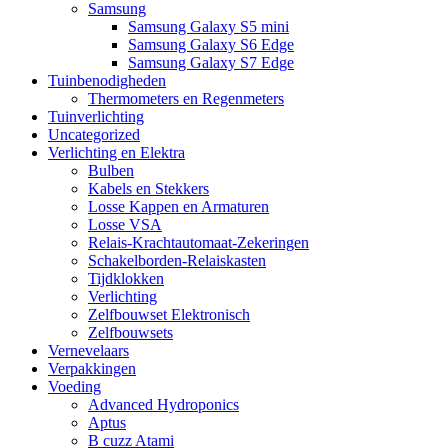
Samsung
Samsung Galaxy S5 mini
Samsung Galaxy S6 Edge
Samsung Galaxy S7 Edge
Tuinbenodigheden
Thermometers en Regenmeters
Tuinverlichting
Uncategorized
Verlichting en Elektra
Bulben
Kabels en Stekkers
Losse Kappen en Armaturen
Losse VSA
Relais-Krachtautomaat-Zekeringen
Schakelborden-Relaiskasten
Tijdklokken
Verlichting
Zelfbouwset Elektronisch
Zelfbouwsets
Vernevelaars
Verpakkingen
Voeding
Advanced Hydroponics
Aptus
B cuzz Atami