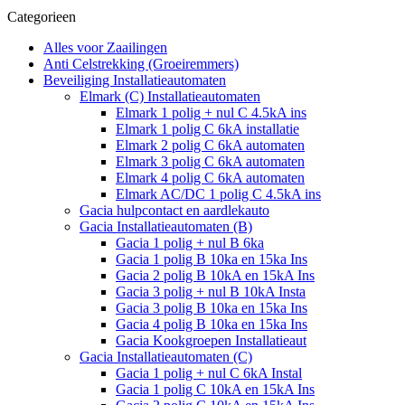
Categorieen
Alles voor Zaailingen
Anti Celstrekking (Groeiremmers)
Beveiliging Installatieautomaten
Elmark (C) Installatieautomaten
Elmark 1 polig + nul C 4.5kA ins
Elmark 1 polig C 6kA installatie
Elmark 2 polig C 6kA automaten
Elmark 3 polig C 6kA automaten
Elmark 4 polig C 6kA automaten
Elmark AC/DC 1 polig C 4.5kA ins
Gacia hulpcontact en aardlekauto
Gacia Installatieautomaten (B)
Gacia 1 polig + nul B 6ka
Gacia 1 polig B 10ka en 15ka Ins
Gacia 2 polig B 10kA en 15kA Ins
Gacia 3 polig + nul B 10kA Insta
Gacia 3 polig B 10ka en 15ka Ins
Gacia 4 polig B 10ka en 15ka Ins
Gacia Kookgroepen Installatieaut
Gacia Installatieautomaten (C)
Gacia 1 polig + nul C 6kA Instal
Gacia 1 polig C 10kA en 15kA Ins