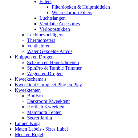
Filters
Filterdoeken & Hulpmiddelen
Wilco Carbon Filters
Luchtslangen
Ventilatie Accesoires
Verloopstukken
Luchtbevochtigers
Thermometers
Ventilatoren
Water Gekoelde Aircos
Knippen en Drogen
Scharen en Handschoenen
SpinPro & Tumble Trimmer
Wegen en Drogen
Kweekschema's
Kweektent Compleet Plug en Play
Kweektenten
BudBox
Darkroom Kweektent
Hortilab Kweektent
Mammoth Tenten
Secret Jardin
Lumen King
Maten Labels - Sizes Label
Meet en Regel