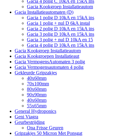
Gacia 4 polig C 10kA en 15kA Ins
Gacia Kookgroep Installatieautom
Gacia Installatieautomaten (D)
Gacia 1 polig D 10kA en 15kA ins
Gacia 1 polig + nul D 6kA instal
Gacia 2 polig D 10kA en 15kA ins
Gacia 3 polig D 10kA en 15kA ins
Gacia 3 polig + nul D 10kA en 15
Gacia 4 polig D 10kA en 15kA ins
Gacia Kookgroep Installatieautom
Gacia Kookgroepen Installatieaut
Gacia VermogensAutomaten 3 polig
Gacia Vermogensautomaten 4 polig
Gekleurde Gripzakjes
40x60mm
70x100mm
80x60mm
90x90mm
40x60mm
55x65mm
General Hydroponics
Geni Viagra
Geurbestrijding
Ona Frisse Geuren
Gripzakjes 50 Micron Met Ponsgat