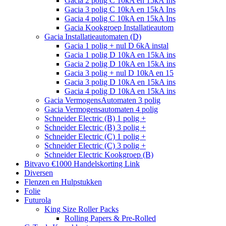
Gacia 2 polig C 10kA en 15kA Ins
Gacia 3 polig C 10kA en 15kA Ins
Gacia 4 polig C 10kA en 15kA Ins
Gacia Kookgroep Installatieautom
Gacia Installatieautomaten (D)
Gacia 1 polig + nul D 6kA instal
Gacia 1 polig D 10kA en 15kA ins
Gacia 2 polig D 10kA en 15kA ins
Gacia 3 polig + nul D 10kA en 15
Gacia 3 polig D 10kA en 15kA ins
Gacia 4 polig D 10kA en 15kA ins
Gacia VermogensAutomaten 3 polig
Gacia Vermogensautomaten 4 polig
Schneider Electric (B) 1 polig +
Schneider Electric (B) 3 polig +
Schneider Electric (C) 1 polig +
Schneider Electric (C) 3 polig +
Schneider Electric Kookgroep (B)
Bitvavo €1000 Handelskorting Link
Diversen
Flenzen en Hulpstukken
Folie
Futurola
King Size Roller Packs
Rolling Papers & Pre-Rolled