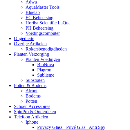
Adwa
AquaMaster Tools
Bluelab
EC Beheersing
Horiba Scientific LaQua
PH Beheersing
Voedingscomputer
Ongedierte
Overige Artikelen
Rokersbenodigdheden
Planten Verzorging
Planten Voedingen
BioNova
Plagron
Sublieme
Substraten
Potten & Bodems
Airpot
Bodems
Potten
Schoen Accessoires
SpinPro & Onderdelen
Telefoon Artikelen
Iphone
Privacy Glass - Privé Glas - Anti Spy