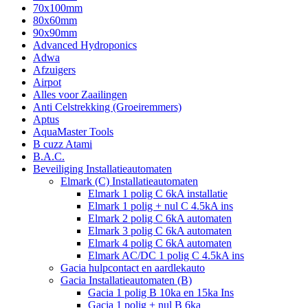
70x100mm
80x60mm
90x90mm
Advanced Hydroponics
Adwa
Afzuigers
Airpot
Alles voor Zaailingen
Anti Celstrekking (Groeiremmers)
Aptus
AquaMaster Tools
B cuzz Atami
B.A.C.
Beveiliging Installatieautomaten
Elmark (C) Installatieautomaten
Elmark 1 polig C 6kA installatie
Elmark 1 polig + nul C 4.5kA ins
Elmark 2 polig C 6kA automaten
Elmark 3 polig C 6kA automaten
Elmark 4 polig C 6kA automaten
Elmark AC/DC 1 polig C 4.5kA ins
Gacia hulpcontact en aardlekauto
Gacia Installatieautomaten (B)
Gacia 1 polig B 10ka en 15ka Ins
Gacia 1 polig + nul B 6ka