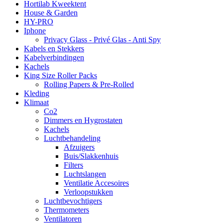
Hortilab Kweektent
House & Garden
HY-PRO
Iphone
Privacy Glass - Privé Glas - Anti Spy
Kabels en Stekkers
Kabelverbindingen
Kachels
King Size Roller Packs
Rolling Papers & Pre-Rolled
Kleding
Klimaat
Co2
Dimmers en Hygrostaten
Kachels
Luchtbehandeling
Afzuigers
Buis/Slakkenhuis
Filters
Luchtslangen
Ventilatie Accesoires
Verloopstukken
Luchtbevochtigers
Thermometers
Ventilatoren