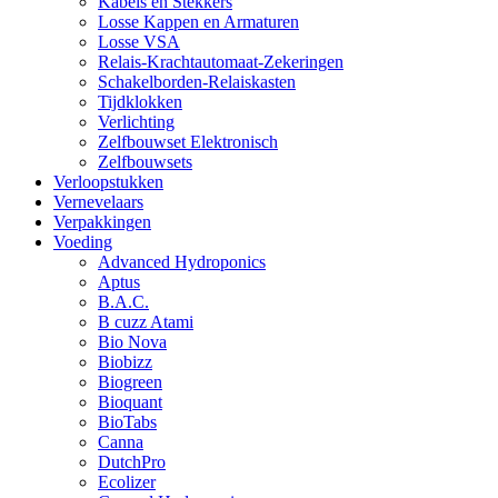
Kabels en Stekkers
Losse Kappen en Armaturen
Losse VSA
Relais-Krachtautomaat-Zekeringen
Schakelborden-Relaiskasten
Tijdklokken
Verlichting
Zelfbouwset Elektronisch
Zelfbouwsets
Verloopstukken
Vernevelaars
Verpakkingen
Voeding
Advanced Hydroponics
Aptus
B.A.C.
B cuzz Atami
Bio Nova
Biobizz
Biogreen
Bioquant
BioTabs
Canna
DutchPro
Ecolizer