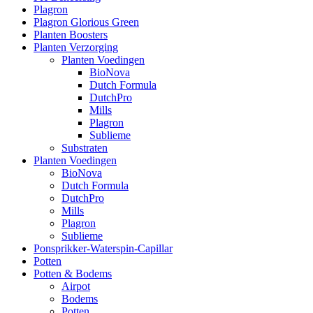
Plagron
Plagron Glorious Green
Planten Boosters
Planten Verzorging
Planten Voedingen
BioNova
Dutch Formula
DutchPro
Mills
Plagron
Sublieme
Substraten
Planten Voedingen
BioNova
Dutch Formula
DutchPro
Mills
Plagron
Sublieme
Ponsprikker-Waterspin-Capillar
Potten
Potten & Bodems
Airpot
Bodems
Potten