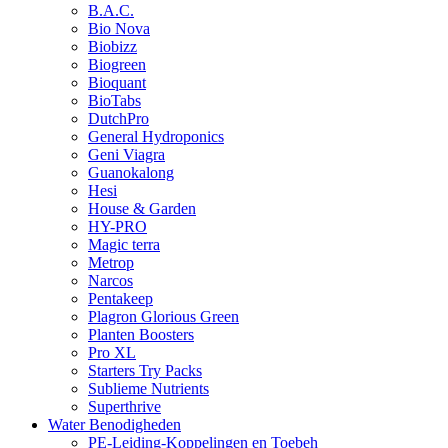
B.A.C.
Bio Nova
Biobizz
Biogreen
Bioquant
BioTabs
DutchPro
General Hydroponics
Geni Viagra
Guanokalong
Hesi
House & Garden
HY-PRO
Magic terra
Metrop
Narcos
Pentakeep
Plagron Glorious Green
Planten Boosters
Pro XL
Starters Try Packs
Sublieme Nutrients
Superthrive
Water Benodigheden
PE-Leiding-Koppelingen en Toebeh