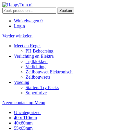
Zoeken
Zoeken
naar:
Winkelwagen
0
Login
Verder winkelen
Meet en Regel
PH Beheersing
Verlichting en Elektra
Tijdklokken
Verlichting
Zelfbouwset Elektronisch
Zelfbouwsets
Voeding
Starters Try Packs
Superthrive
Neem contact op
Menu
Uncategorized
40 x 110mm
40x60mm
55x65mm