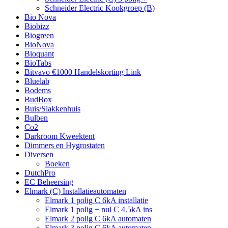
Schneider Electric Kookgroep (B)
Bio Nova
Biobizz
Biogreen
BioNova
Bioquant
BioTabs
Bitvavo €1000 Handelskorting Link
Bluelab
Bodems
BudBox
Buis/Slakkenhuis
Bulben
Co2
Darkroom Kweektent
Dimmers en Hygrostaten
Diversen
Boeken
DutchPro
EC Beheersing
Elmark (C) Installatieautomaten
Elmark 1 polig C 6kA installatie
Elmark 1 polig + nul C 4.5kA ins
Elmark 2 polig C 6kA automaten
Elmark 3 polig C 6kA automaten