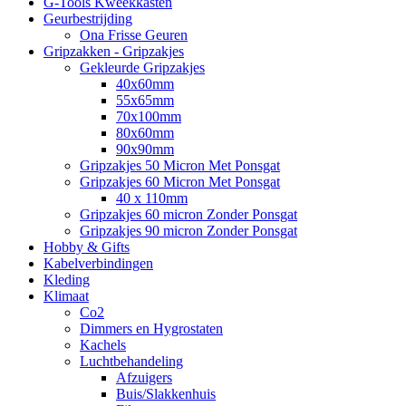
G-Tools Kweekkasten
Geurbestrijding
Ona Frisse Geuren
Gripzakken - Gripzakjes
Gekleurde Gripzakjes
40x60mm
55x65mm
70x100mm
80x60mm
90x90mm
Gripzakjes 50 Micron Met Ponsgat
Gripzakjes 60 Micron Met Ponsgat
40 x 110mm
Gripzakjes 60 micron Zonder Ponsgat
Gripzakjes 90 micron Zonder Ponsgat
Hobby & Gifts
Kabelverbindingen
Kleding
Klimaat
Co2
Dimmers en Hygrostaten
Kachels
Luchtbehandeling
Afzuigers
Buis/Slakkenhuis