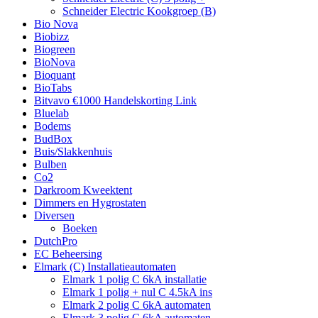
Schneider Electric Kookgroep (B)
Bio Nova
Biobizz
Biogreen
BioNova
Bioquant
BioTabs
Bitvavo €1000 Handelskorting Link
Bluelab
Bodems
BudBox
Buis/Slakkenhuis
Bulben
Co2
Darkroom Kweektent
Dimmers en Hygrostaten
Diversen
Boeken
DutchPro
EC Beheersing
Elmark (C) Installatieautomaten
Elmark 1 polig C 6kA installatie
Elmark 1 polig + nul C 4.5kA ins
Elmark 2 polig C 6kA automaten
Elmark 3 polig C 6kA automaten