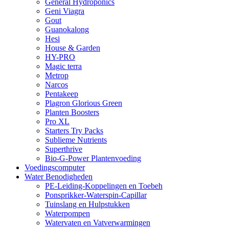
General Hydroponics
Geni Viagra
Gout
Guanokalong
Hesi
House & Garden
HY-PRO
Magic terra
Metrop
Narcos
Pentakeep
Plagron Glorious Green
Planten Boosters
Pro XL
Starters Try Packs
Sublieme Nutrients
Superthrive
Bio-G-Power Plantenvoeding
Voedingscomputer
Water Benodigheden
PE-Leiding-Koppelingen en Toebeh
Ponsprikker-Waterspin-Capillar
Tuinslang en Hulpstukken
Waterpompen
Watervaten en Vatverwarmingen