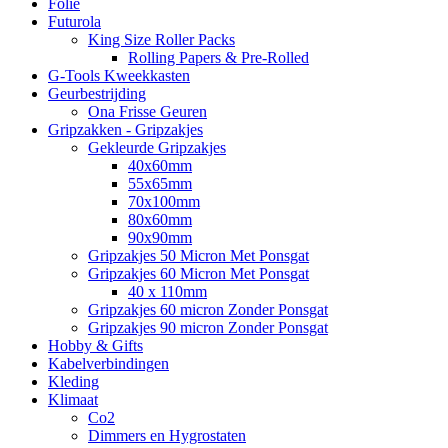
Folie
Futurola
King Size Roller Packs
Rolling Papers & Pre-Rolled
G-Tools Kweekkasten
Geurbestrijding
Ona Frisse Geuren
Gripzakken - Gripzakjes
Gekleurde Gripzakjes
40x60mm
55x65mm
70x100mm
80x60mm
90x90mm
Gripzakjes 50 Micron Met Ponsgat
Gripzakjes 60 Micron Met Ponsgat
40 x 110mm
Gripzakjes 60 micron Zonder Ponsgat
Gripzakjes 90 micron Zonder Ponsgat
Hobby & Gifts
Kabelverbindingen
Kleding
Klimaat
Co2
Dimmers en Hygrostaten