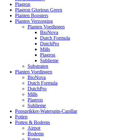
Plagron
Plagron Glorious Green
Planten Boosters
Planten Verzorging
Planten Voedingen
BioNova
Dutch Formula
DutchPro
Mills
Plagron
Sublieme
Substraten
Planten Voedingen
BioNova
Dutch Formula
DutchPro
Mills
Plagron
Sublieme
Ponsprikker-Waterspin-Capillar
Potten
Potten & Bodems
Airpot
Bodems
Potten