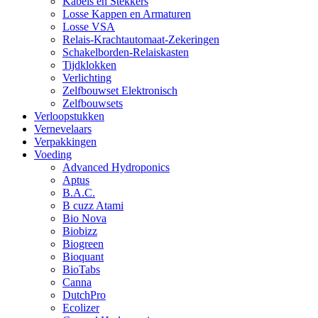
Kabels en Stekkers
Losse Kappen en Armaturen
Losse VSA
Relais-Krachtautomaat-Zekeringen
Schakelborden-Relaiskasten
Tijdklokken
Verlichting
Zelfbouwset Elektronisch
Zelfbouwsets
Verloopstukken
Vernevelaars
Verpakkingen
Voeding
Advanced Hydroponics
Aptus
B.A.C.
B cuzz Atami
Bio Nova
Biobizz
Biogreen
Bioquant
BioTabs
Canna
DutchPro
Ecolizer