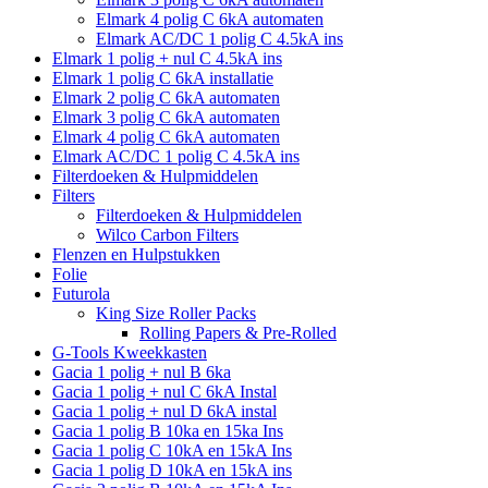
Elmark 4 polig C 6kA automaten
Elmark AC/DC 1 polig C 4.5kA ins
Elmark 1 polig + nul C 4.5kA ins
Elmark 1 polig C 6kA installatie
Elmark 2 polig C 6kA automaten
Elmark 3 polig C 6kA automaten
Elmark 4 polig C 6kA automaten
Elmark AC/DC 1 polig C 4.5kA ins
Filterdoeken & Hulpmiddelen
Filters
Filterdoeken & Hulpmiddelen
Wilco Carbon Filters
Flenzen en Hulpstukken
Folie
Futurola
King Size Roller Packs
Rolling Papers & Pre-Rolled
G-Tools Kweekkasten
Gacia 1 polig + nul B 6ka
Gacia 1 polig + nul C 6kA Instal
Gacia 1 polig + nul D 6kA instal
Gacia 1 polig B 10ka en 15ka Ins
Gacia 1 polig C 10kA en 15kA Ins
Gacia 1 polig D 10kA en 15kA ins