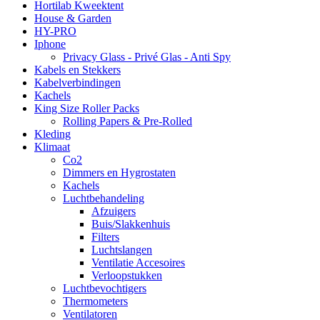
Hortilab Kweektent
House & Garden
HY-PRO
Iphone
Privacy Glass - Privé Glas - Anti Spy
Kabels en Stekkers
Kabelverbindingen
Kachels
King Size Roller Packs
Rolling Papers & Pre-Rolled
Kleding
Klimaat
Co2
Dimmers en Hygrostaten
Kachels
Luchtbehandeling
Afzuigers
Buis/Slakkenhuis
Filters
Luchtslangen
Ventilatie Accesoires
Verloopstukken
Luchtbevochtigers
Thermometers
Ventilatoren