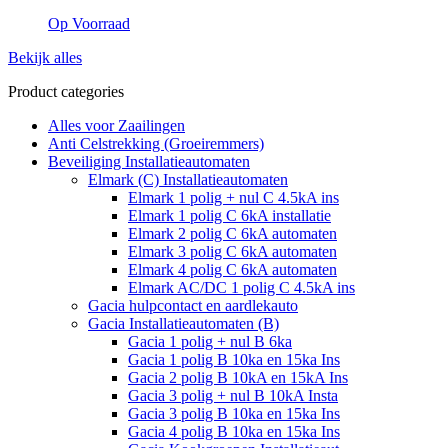
Op Voorraad
Bekijk alles
Product categories
Alles voor Zaailingen
Anti Celstrekking (Groeiremmers)
Beveiliging Installatieautomaten
Elmark (C) Installatieautomaten
Elmark 1 polig + nul C 4.5kA ins
Elmark 1 polig C 6kA installatie
Elmark 2 polig C 6kA automaten
Elmark 3 polig C 6kA automaten
Elmark 4 polig C 6kA automaten
Elmark AC/DC 1 polig C 4.5kA ins
Gacia hulpcontact en aardlekauto
Gacia Installatieautomaten (B)
Gacia 1 polig + nul B 6ka
Gacia 1 polig B 10ka en 15ka Ins
Gacia 2 polig B 10kA en 15kA Ins
Gacia 3 polig + nul B 10kA Insta
Gacia 3 polig B 10ka en 15ka Ins
Gacia 4 polig B 10ka en 15ka Ins