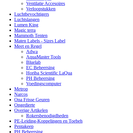
Ventilatie Accesoires
Verloopstukken
Luchtbevochtigers
Luchtslangen
Lumen King
Magic terra
Mammoth Tenten
Maten Labels - Sizes Label
Meet en Regel
Adwa
AquaMaster Tools
Bluelab
EC Beheersing
Horiba Scientific LaQua
PH Beheersing
Voedingscomputer
Metrop
Narcos
Ona Frisse Geuren
Ongedierte
Overige Artikelen
Rokersbenodigdheden
PE-Leiding-Koppelingen en Toebeh
Pentakeep
PH Beheersing