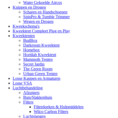
Water Gekoelde Aircos
Knippen en Drogen
Scharen en Handschoenen
SpinPro & Tumble Trimmer
Wegen en Drogen
Kweekschema's
Kweektent Compleet Plug en Play
Kweektenten
BudBox
Darkroom Kweektent
Homebox
Hortilab Kweektent
Mammoth Tenten
Secret Jardin
The Green Room
Urban Green Tenten
Losse Kappen en Armaturen
Losse VSA
Luchtbehandeling
Afzuigers
Buis/Slakkenhuis
Filters
Filterdoeken & Hulpmiddelen
Wilco Carbon Filters
Luchtslangen