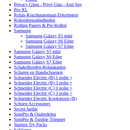
Privacy Glass - Privé Glas - Anti Spy
Pro XL
Relais-Krachtautomaat-Zekeringen
Rokersbenodigdheden
Rolling Papers & Pre-Rolled
Samsung
Samsung Galaxy S5 mini
Samsung Galaxy S6 Edge
Samsung Galaxy S7 Edge
Samsung Galaxy S5 mini
Samsung Galaxy S6 Edge
Samsung Galaxy S7 Edge
Schakelborden-Relaiskasten
Scharen en Handschoenen
Schneider Electric (B) 1 polig +
Schneider Electric (B) 3 polig +
Schneider Electric (C) 1 polig +
Schneider Electric (C) 3 polig +
Schneider Electric Kookgroep (B)
Schoen Accessoires
Secret Jardin
SpinPro & Onderdelen
SpinPro & Tumble Trimmer
Starters Try Packs
Sublieme