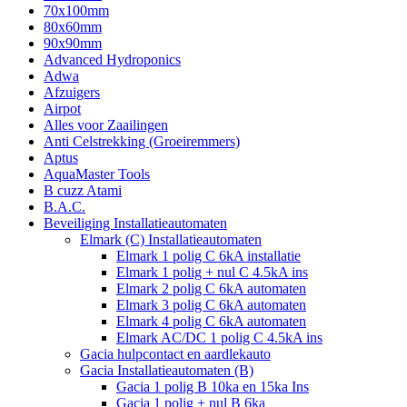
70x100mm
80x60mm
90x90mm
Advanced Hydroponics
Adwa
Afzuigers
Airpot
Alles voor Zaailingen
Anti Celstrekking (Groeiremmers)
Aptus
AquaMaster Tools
B cuzz Atami
B.A.C.
Beveiliging Installatieautomaten
Elmark (C) Installatieautomaten
Elmark 1 polig C 6kA installatie
Elmark 1 polig + nul C 4.5kA ins
Elmark 2 polig C 6kA automaten
Elmark 3 polig C 6kA automaten
Elmark 4 polig C 6kA automaten
Elmark AC/DC 1 polig C 4.5kA ins
Gacia hulpcontact en aardlekauto
Gacia Installatieautomaten (B)
Gacia 1 polig B 10ka en 15ka Ins
Gacia 1 polig + nul B 6ka