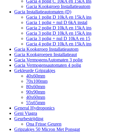
Gacia 4 polig C 10kA en 15kA Ins
Gacia Kookgroep Installatieautom
Gacia Installatieautomaten (D)
Gacia 1 polig D 10kA en 15kA ins
Gacia 1 polig + nul D 6kA instal
Gacia 2 polig D 10kA en 15kA ins
Gacia 3 polig D 10kA en 15kA ins
Gacia 3 polig + nul D 10kA en 15
Gacia 4 polig D 10kA en 15kA ins
Gacia Kookgroep Installatieautom
Gacia Kookgroepen Installatieaut
Gacia VermogensAutomaten 3 polig
Gacia Vermogensautomaten 4 polig
Gekleurde Gripzakjes
40x60mm
70x100mm
80x60mm
90x90mm
40x60mm
55x65mm
General Hydroponics
Geni Viagra
Geurbestrijding
Ona Frisse Geuren
Gripzakjes 50 Micron Met Ponsgat