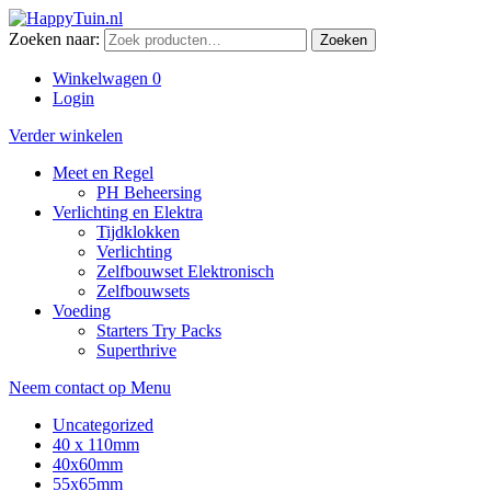
Zoeken naar:
Zoeken
Winkelwagen
0
Login
Verder winkelen
Meet en Regel
PH Beheersing
Verlichting en Elektra
Tijdklokken
Verlichting
Zelfbouwset Elektronisch
Zelfbouwsets
Voeding
Starters Try Packs
Superthrive
Neem contact op
Menu
Uncategorized
40 x 110mm
40x60mm
55x65mm