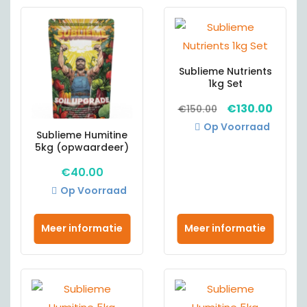
Sublieme Nutrients
1kg Set
Oorspronkelij
Huidi
€
130.00
€
150.00
prijs
prijs
Op Voorraad
Sublieme Humitine
was:
is:
5kg (opwaardeer)
€150.00.
€130.
€
40.00
Op Voorraad
Meer informatie
Meer informatie