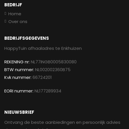
BEDRIJF
Home
Over ons
BEDRIJFSGEGEVENS
HappyTuin afhaaladres te Enkhuizen
REKENING nr:
NL77INGB0005830080
BTW nummer:
NL002002360B75
Kvk nummer:
66724201
EORI nummer:
NL177289934
NIEUWSBRIEF
Ontvang de beste aanbiedingen en persoonlijk advies