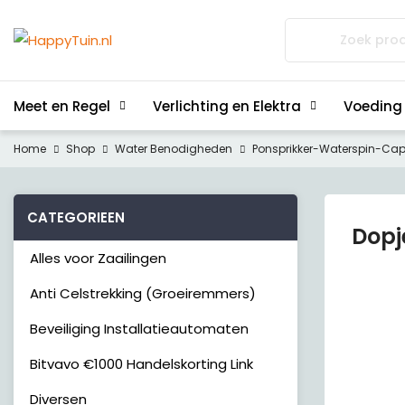
Zoeken
naar:
Meet en Regel
Verlichting en Elektra
Voeding
Home
Shop
Water Benodigheden
Ponsprikker-Waterspin-Capi
CATEGORIEEN
Dopj
Alles voor Zaailingen
Anti Celstrekking (Groeiremmers)
Beveiliging Installatieautomaten
Bitvavo €1000 Handelskorting Link
Diversen