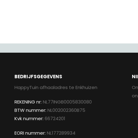
BEDRIJFSGEGEVENS
NI
HappyTuin afhaaladres te Enkhuizen
On
on
REKENING nr:
NL77INGB0005830080
BTW nummer:
NL002002360B75
Kvk nummer:
66724201
EORI nummer:
NL177289934