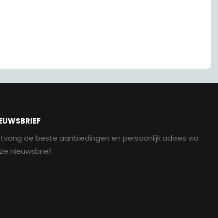
EUWSBRIEF
tvang de beste aanbiedingen en persoonlijk advies via
ze nieuwsbrief.