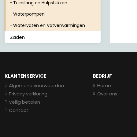
Tuinslang en Hulpstukken
Waterpompen
Watervaten en Vatverwarmingen
Zaden
KLANTENSERVICE
BEDRIJF
Algemene voorwaarden
Home
Privacy verklaring
Over ons
Veilig betalen
Contact