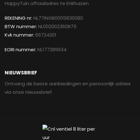
HappyTuin afhaaladres te Enkhuizen
REKENING nr:
NL77INGB0005830080
BTW nummer:
NL002002360B75
Kvk nummer:
66724201
EORI nummer:
NL177289934
NIEUWSBRIEF
Ontvang de beste aanbiedingen en persoonlijk advies
via onze nieuwsbrief.