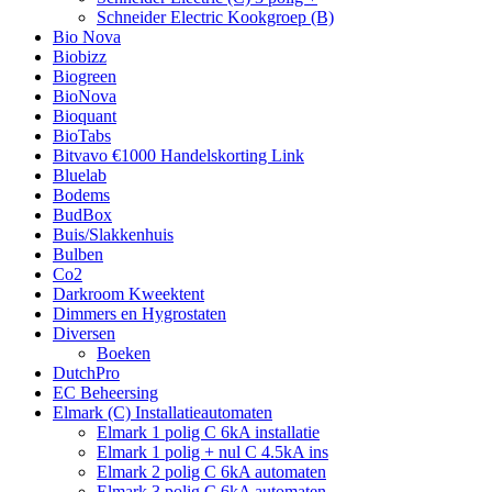
Schneider Electric Kookgroep (B)
Bio Nova
Biobizz
Biogreen
BioNova
Bioquant
BioTabs
Bitvavo €1000 Handelskorting Link
Bluelab
Bodems
BudBox
Buis/Slakkenhuis
Bulben
Co2
Darkroom Kweektent
Dimmers en Hygrostaten
Diversen
Boeken
DutchPro
EC Beheersing
Elmark (C) Installatieautomaten
Elmark 1 polig C 6kA installatie
Elmark 1 polig + nul C 4.5kA ins
Elmark 2 polig C 6kA automaten
Elmark 3 polig C 6kA automaten