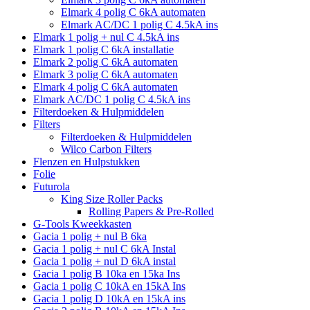
Elmark 4 polig C 6kA automaten
Elmark AC/DC 1 polig C 4.5kA ins
Elmark 1 polig + nul C 4.5kA ins
Elmark 1 polig C 6kA installatie
Elmark 2 polig C 6kA automaten
Elmark 3 polig C 6kA automaten
Elmark 4 polig C 6kA automaten
Elmark AC/DC 1 polig C 4.5kA ins
Filterdoeken & Hulpmiddelen
Filters
Filterdoeken & Hulpmiddelen
Wilco Carbon Filters
Flenzen en Hulpstukken
Folie
Futurola
King Size Roller Packs
Rolling Papers & Pre-Rolled
G-Tools Kweekkasten
Gacia 1 polig + nul B 6ka
Gacia 1 polig + nul C 6kA Instal
Gacia 1 polig + nul D 6kA instal
Gacia 1 polig B 10ka en 15ka Ins
Gacia 1 polig C 10kA en 15kA Ins
Gacia 1 polig D 10kA en 15kA ins