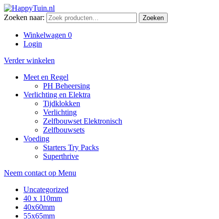
Zoeken naar:
Zoeken
Winkelwagen
0
Login
Verder winkelen
Meet en Regel
PH Beheersing
Verlichting en Elektra
Tijdklokken
Verlichting
Zelfbouwset Elektronisch
Zelfbouwsets
Voeding
Starters Try Packs
Superthrive
Neem contact op
Menu
Uncategorized
40 x 110mm
40x60mm
55x65mm