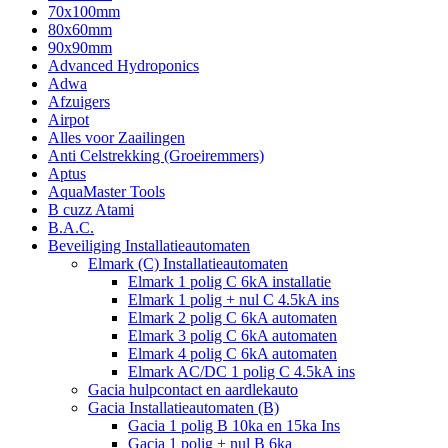
70x100mm
80x60mm
90x90mm
Advanced Hydroponics
Adwa
Afzuigers
Airpot
Alles voor Zaailingen
Anti Celstrekking (Groeiremmers)
Aptus
AquaMaster Tools
B cuzz Atami
B.A.C.
Beveiliging Installatieautomaten
Elmark (C) Installatieautomaten
Elmark 1 polig C 6kA installatie
Elmark 1 polig + nul C 4.5kA ins
Elmark 2 polig C 6kA automaten
Elmark 3 polig C 6kA automaten
Elmark 4 polig C 6kA automaten
Elmark AC/DC 1 polig C 4.5kA ins
Gacia hulpcontact en aardlekauto
Gacia Installatieautomaten (B)
Gacia 1 polig B 10ka en 15ka Ins
Gacia 1 polig + nul B 6ka