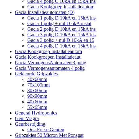
Gacia 4 polig C 10kA en 15kA Ins
Gacia Kookgroep Installatieautom
Gacia Installatieautomaten (D)
Gacia 1 polig D 10kA en 15kA ins
Gacia 1 polig + nul D 6kA instal
Gacia 2 polig D 10kA en 15kA ins
Gacia 3 polig D 10kA en 15kA ins
Gacia 3 polig + nul D 10kA en 15
Gacia 4 polig D 10kA en 15kA ins
Gacia Kookgroep Installatieautom
Gacia Kookgroepen Installatieaut
Gacia VermogensAutomaten 3 polig
Gacia Vermogensautomaten 4 polig
Gekleurde Gripzakjes
40x60mm
70x100mm
80x60mm
90x90mm
40x60mm
55x65mm
General Hydroponics
Geni Viagra
Geurbestrijding
Ona Frisse Geuren
Gripzakjes 50 Micron Met Ponsgat