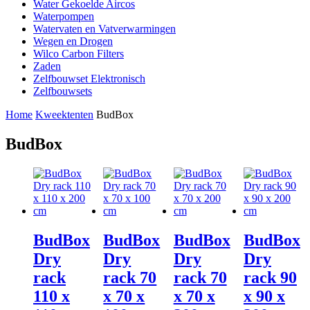
Water Gekoelde Aircos
Waterpompen
Watervaten en Vatverwarmingen
Wegen en Drogen
Wilco Carbon Filters
Zaden
Zelfbouwset Elektronisch
Zelfbouwsets
Home
Kweektenten
BudBox
BudBox
BudBox
BudBox
BudBox
BudBox
Dry
Dry
Dry
Dry
rack
rack 70
rack 70
rack 90
110 x
x 70 x
x 70 x
x 90 x