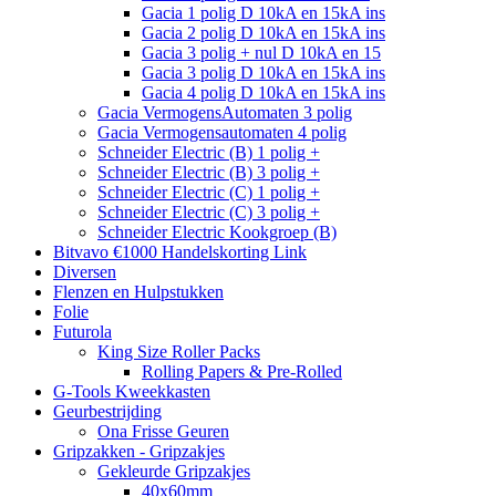
Gacia 1 polig D 10kA en 15kA ins
Gacia 2 polig D 10kA en 15kA ins
Gacia 3 polig + nul D 10kA en 15
Gacia 3 polig D 10kA en 15kA ins
Gacia 4 polig D 10kA en 15kA ins
Gacia VermogensAutomaten 3 polig
Gacia Vermogensautomaten 4 polig
Schneider Electric (B) 1 polig +
Schneider Electric (B) 3 polig +
Schneider Electric (C) 1 polig +
Schneider Electric (C) 3 polig +
Schneider Electric Kookgroep (B)
Bitvavo €1000 Handelskorting Link
Diversen
Flenzen en Hulpstukken
Folie
Futurola
King Size Roller Packs
Rolling Papers & Pre-Rolled
G-Tools Kweekkasten
Geurbestrijding
Ona Frisse Geuren
Gripzakken - Gripzakjes
Gekleurde Gripzakjes
40x60mm