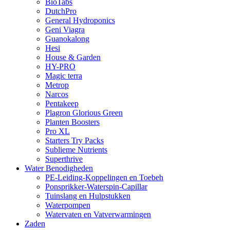
BioTabs
DutchPro
General Hydroponics
Geni Viagra
Guanokalong
Hesi
House & Garden
HY-PRO
Magic terra
Metrop
Narcos
Pentakeep
Plagron Glorious Green
Planten Boosters
Pro XL
Starters Try Packs
Sublieme Nutrients
Superthrive
Water Benodigheden
PE-Leiding-Koppelingen en Toebeh
Ponsprikker-Waterspin-Capillar
Tuinslang en Hulpstukken
Waterpompen
Watervaten en Vatverwarmingen
Zaden