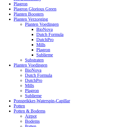
Plagron
Plagron Glorious Green
Planten Boosters
Planten Verzorging
Planten Voedingen
BioNova
Dutch Formula
DutchPro
Mills
Plagron
Sublieme
Substraten
Planten Voedingen
BioNova
Dutch Formula
DutchPro
Mills
Plagron
Sublieme
Ponsprikker-Waterspin-Capillar
Potten
Potten & Bodems
Airpot
Bodems
Potten