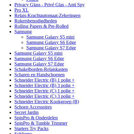
Privacy Glass - Privé Glas - Anti Spy
Pro XL
Relais-Krachtautomaat-Zekeringen
Rokersbenodigdheden
Rolling Papers & Pre-Rolled
Samsung
Samsung Galaxy S5 mini
Samsung Galaxy S6 Edge
Samsung Galaxy S7 Edge
Samsung Galaxy S5 mini
Samsung Galaxy S6 Edge
Samsung Galaxy S7 Edge
Schakelborden-Relaiskasten
Scharen en Handschoenen
Schneider Electric (B) 1 polig +
Schneider Electric (B) 3 polig +
Schneider Electric (C) 1 polig +
Schneider Electric (C) 3 polig +
Schneider Electric Kookgroep (B)
Schoen Accessoires
Secret Jardin
SpinPro & Onderdelen
SpinPro & Tumble Trimmer
Starters Try Packs
Sublieme