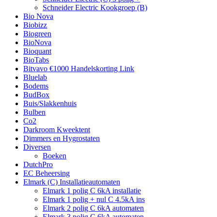
Schneider Electric Kookgroep (B)
Bio Nova
Biobizz
Biogreen
BioNova
Bioquant
BioTabs
Bitvavo €1000 Handelskorting Link
Bluelab
Bodems
BudBox
Buis/Slakkenhuis
Bulben
Co2
Darkroom Kweektent
Dimmers en Hygrostaten
Diversen
Boeken
DutchPro
EC Beheersing
Elmark (C) Installatieautomaten
Elmark 1 polig C 6kA installatie
Elmark 1 polig + nul C 4.5kA ins
Elmark 2 polig C 6kA automaten
Elmark 3 polig C 6kA automaten