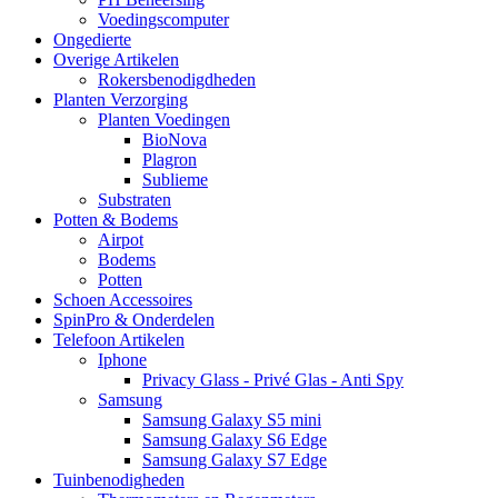
Voedingscomputer
Ongedierte
Overige Artikelen
Rokersbenodigdheden
Planten Verzorging
Planten Voedingen
BioNova
Plagron
Sublieme
Substraten
Potten & Bodems
Airpot
Bodems
Potten
Schoen Accessoires
SpinPro & Onderdelen
Telefoon Artikelen
Iphone
Privacy Glass - Privé Glas - Anti Spy
Samsung
Samsung Galaxy S5 mini
Samsung Galaxy S6 Edge
Samsung Galaxy S7 Edge
Tuinbenodigheden