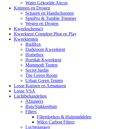
Water Gekoelde Aircos
Knippen en Drogen
Scharen en Handschoenen
SpinPro & Tumble Trimmer
Wegen en Drogen
Kweekschema's
Kweektent Compleet Plug en Play
Kweektenten
BudBox
Darkroom Kweektent
Homebox
Hortilab Kweektent
Mammoth Tenten
Secret Jardin
The Green Room
Urban Green Tenten
Losse Kappen en Armaturen
Losse VSA
Luchtbehandeling
Afzuigers
Buis/Slakkenhuis
Filters
Filterdoeken & Hulpmiddelen
Wilco Carbon Filters
Luchtslangen