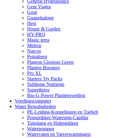
General Hydroponics
Geni Viagra
Gout
Guanokalong
Hesi
House & Garden
HY-PRO
Magic terra
Metrop
Narcos
Pentakeep
Plagron Glorious Green
Planten Boosters
Pro XL
Starters Try Packs
Sublieme Nutrients
Superthrive
Bio-G-Power Plantenvoeding
Voedingscomputer
Water Benodigheden
PE-Leiding-Koppelingen en Toebeh
Ponsprikker-Waterspin-Capillar
Tuinslang en Hulpstukken
Waterpompen
Watervaten en Vatverwarmingen