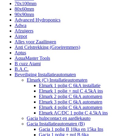
70x100mm
80x60mm
90x90mm
Advanced Hydroponics
Adwa
Afzuigers
Airpot
Alles voor Zaailingen
Anti Celstrekking (Groeiremmers)
Aptus
AquaMaster Tools
B cuzz Atami
B.A.C.
Beveiliging Installatieautomaten
Elmark (C) Installatieautomaten
Elmark 1 polig C 6kA installatie
Elmark 1 polig + nul C 4.5kA ins
Elmark 2 polig C 6kA automaten
Elmark 3 polig C 6kA automaten
Elmark 4 polig C 6kA automaten
Elmark AC/DC 1 polig C 4.5kA ins
Gacia hulpcontact en aardlekauto
Gacia Installatieautomaten (B)
Gacia 1 polig B 10ka en 15ka Ins
Gacia 1 polig + nul B 6ka