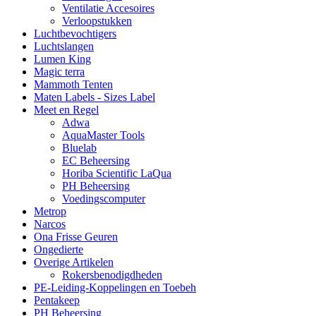
Ventilatie Accesoires
Verloopstukken
Luchtbevochtigers
Luchtslangen
Lumen King
Magic terra
Mammoth Tenten
Maten Labels - Sizes Label
Meet en Regel
Adwa
AquaMaster Tools
Bluelab
EC Beheersing
Horiba Scientific LaQua
PH Beheersing
Voedingscomputer
Metrop
Narcos
Ona Frisse Geuren
Ongedierte
Overige Artikelen
Rokersbenodigdheden
PE-Leiding-Koppelingen en Toebeh
Pentakeep
PH Beheersing