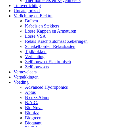
Thermometers en Regenmeters
Tuinverlichting
Uncategorized
Verlichting en Elektra
Bulben
Kabels en Stekkers
Losse Kappen en Armaturen
Losse VSA
Relais-Krachtautomaat-Zekeringen
Schakelborden-Relaiskasten
Tijdklokken
Verlichting
Zelfbouwset Elektronisch
Zelfbouwsets
Vernevelaars
Verpakkingen
Voeding
Advanced Hydroponics
Aptus
B cuzz Atami
B.A.C.
Bio Nova
Biobizz
Biogreen
Bioquant