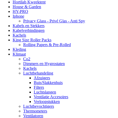
Hortilab Kweektent
House & Garden
HY-PRO
Iphone
Privacy Glass - Privé Glas - Anti Spy
Kabels en Stekkers
Kabelverbindingen
Kachels
King Size Roller Packs
Rolling Papers & Pre-Rolled
Kleding
Klimaat
Co2
Dimmers en Hygrostaten
Kachels
Luchtbehandeling
Afzuigers
Buis/Slakkenhuis
Filters
Luchtslangen
Ventilatie Accesoires
Verloopstukken
Luchtbevochtigers
Thermometers
Ventilatoren