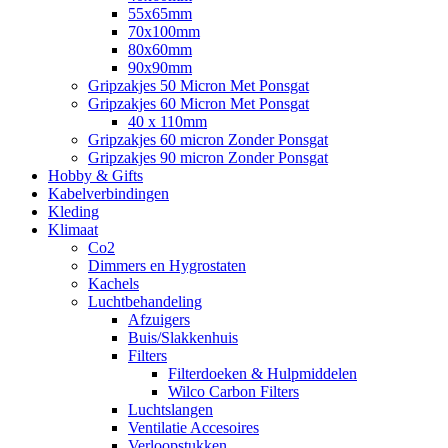
55x65mm
70x100mm
80x60mm
90x90mm
Gripzakjes 50 Micron Met Ponsgat
Gripzakjes 60 Micron Met Ponsgat
40 x 110mm
Gripzakjes 60 micron Zonder Ponsgat
Gripzakjes 90 micron Zonder Ponsgat
Hobby & Gifts
Kabelverbindingen
Kleding
Klimaat
Co2
Dimmers en Hygrostaten
Kachels
Luchtbehandeling
Afzuigers
Buis/Slakkenhuis
Filters
Filterdoeken & Hulpmiddelen
Wilco Carbon Filters
Luchtslangen
Ventilatie Accesoires
Verloopstukken