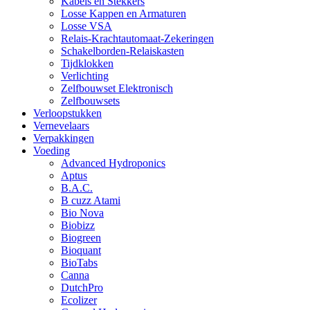
Kabels en Stekkers
Losse Kappen en Armaturen
Losse VSA
Relais-Krachtautomaat-Zekeringen
Schakelborden-Relaiskasten
Tijdklokken
Verlichting
Zelfbouwset Elektronisch
Zelfbouwsets
Verloopstukken
Vernevelaars
Verpakkingen
Voeding
Advanced Hydroponics
Aptus
B.A.C.
B cuzz Atami
Bio Nova
Biobizz
Biogreen
Bioquant
BioTabs
Canna
DutchPro
Ecolizer