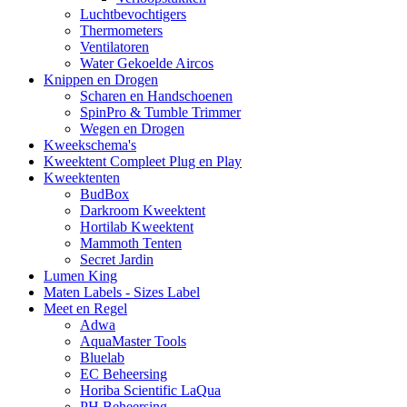
Luchtbevochtigers
Thermometers
Ventilatoren
Water Gekoelde Aircos
Knippen en Drogen
Scharen en Handschoenen
SpinPro & Tumble Trimmer
Wegen en Drogen
Kweekschema's
Kweektent Compleet Plug en Play
Kweektenten
BudBox
Darkroom Kweektent
Hortilab Kweektent
Mammoth Tenten
Secret Jardin
Lumen King
Maten Labels - Sizes Label
Meet en Regel
Adwa
AquaMaster Tools
Bluelab
EC Beheersing
Horiba Scientific LaQua
PH Beheersing