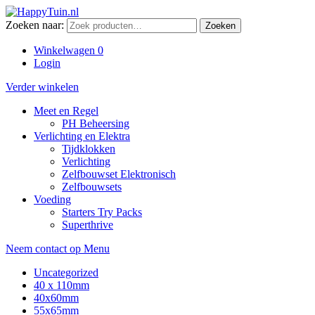
Zoeken naar:
Zoeken
Winkelwagen
0
Login
Verder winkelen
Meet en Regel
PH Beheersing
Verlichting en Elektra
Tijdklokken
Verlichting
Zelfbouwset Elektronisch
Zelfbouwsets
Voeding
Starters Try Packs
Superthrive
Neem contact op
Menu
Uncategorized
40 x 110mm
40x60mm
55x65mm