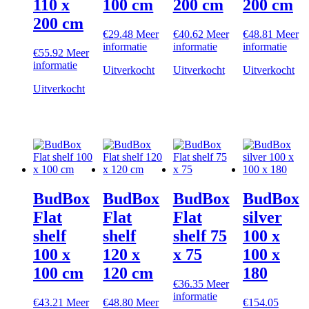
110 x
100 cm
200 cm
200 cm
200 cm
€
29.48
Meer
€
40.62
Meer
€
48.81
Meer
informatie
informatie
informatie
€
55.92
Meer
informatie
Uitverkocht
Uitverkocht
Uitverkocht
Uitverkocht
BudBox
BudBox
BudBox
BudBox
Flat
Flat
Flat
silver
shelf
shelf
shelf 75
100 x
100 x
120 x
x 75
100 x
100 cm
120 cm
180
€
36.35
Meer
informatie
€
43.21
Meer
€
48.80
Meer
€
154.05