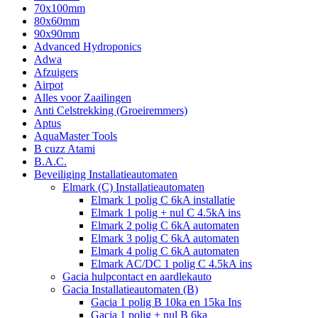
70x100mm
80x60mm
90x90mm
Advanced Hydroponics
Adwa
Afzuigers
Airpot
Alles voor Zaailingen
Anti Celstrekking (Groeiremmers)
Aptus
AquaMaster Tools
B cuzz Atami
B.A.C.
Beveiliging Installatieautomaten
Elmark (C) Installatieautomaten
Elmark 1 polig C 6kA installatie
Elmark 1 polig + nul C 4.5kA ins
Elmark 2 polig C 6kA automaten
Elmark 3 polig C 6kA automaten
Elmark 4 polig C 6kA automaten
Elmark AC/DC 1 polig C 4.5kA ins
Gacia hulpcontact en aardlekauto
Gacia Installatieautomaten (B)
Gacia 1 polig B 10ka en 15ka Ins
Gacia 1 polig + nul B 6ka