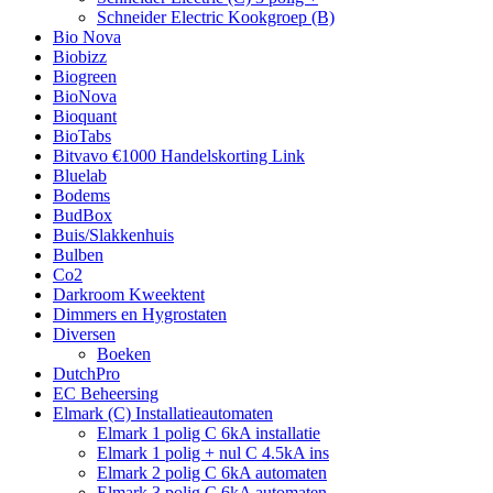
Schneider Electric Kookgroep (B)
Bio Nova
Biobizz
Biogreen
BioNova
Bioquant
BioTabs
Bitvavo €1000 Handelskorting Link
Bluelab
Bodems
BudBox
Buis/Slakkenhuis
Bulben
Co2
Darkroom Kweektent
Dimmers en Hygrostaten
Diversen
Boeken
DutchPro
EC Beheersing
Elmark (C) Installatieautomaten
Elmark 1 polig C 6kA installatie
Elmark 1 polig + nul C 4.5kA ins
Elmark 2 polig C 6kA automaten
Elmark 3 polig C 6kA automaten