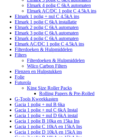
Elmark 4 polig C 6kA automaten
Elmark AC/DC 1 polig C 4.5kA ins
Elmark 1 polig + nul C 4.5kA ins
Elmark 1 polig C 6kA installatie
Elmark 2 polig C 6kA automaten
Elmark 3 polig C 6kA automaten
Elmark 4 polig C 6kA automaten
Elmark AC/DC 1 polig C 4.5kA ins
Filterdoeken & Hulpmiddelen
Filters
Filterdoeken & Hulpmiddelen
Wilco Carbon Filters
Flenzen en Hulpstukken
Folie
Futurola
King Size Roller Packs
Rolling Papers & Pre-Rolled
G-Tools Kweekkasten
Gacia 1 polig + nul B 6ka
Gacia 1 polig + nul C 6kA Instal
Gacia 1 polig + nul D 6kA instal
Gacia 1 polig B 10ka en 15ka Ins
Gacia 1 polig C 10kA en 15kA Ins
Gacia 1 polig D 10kA en 15kA ins