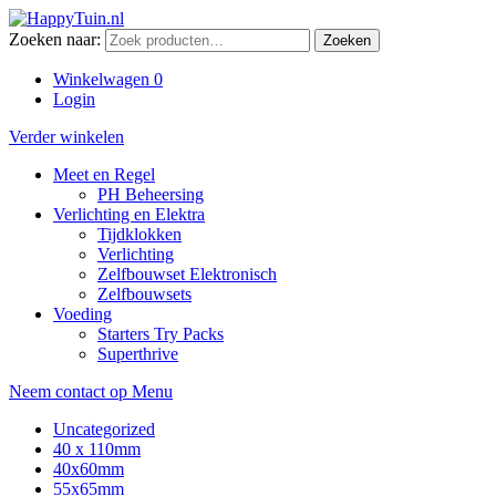
Zoeken naar:
Zoeken
Winkelwagen
0
Login
Verder winkelen
Meet en Regel
PH Beheersing
Verlichting en Elektra
Tijdklokken
Verlichting
Zelfbouwset Elektronisch
Zelfbouwsets
Voeding
Starters Try Packs
Superthrive
Neem contact op
Menu
Uncategorized
40 x 110mm
40x60mm
55x65mm