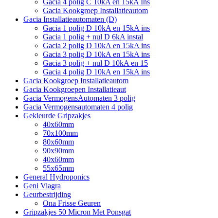
Gacia 4 polig C 10kA en 15kA Ins
Gacia Kookgroep Installatieautom
Gacia Installatieautomaten (D)
Gacia 1 polig D 10kA en 15kA ins
Gacia 1 polig + nul D 6kA instal
Gacia 2 polig D 10kA en 15kA ins
Gacia 3 polig D 10kA en 15kA ins
Gacia 3 polig + nul D 10kA en 15
Gacia 4 polig D 10kA en 15kA ins
Gacia Kookgroep Installatieautom
Gacia Kookgroepen Installatieaut
Gacia VermogensAutomaten 3 polig
Gacia Vermogensautomaten 4 polig
Gekleurde Gripzakjes
40x60mm
70x100mm
80x60mm
90x90mm
40x60mm
55x65mm
General Hydroponics
Geni Viagra
Geurbestrijding
Ona Frisse Geuren
Gripzakjes 50 Micron Met Ponsgat