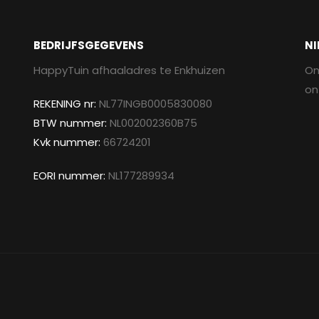
BEDRIJFSGEGEVENS
NI
HappyTuin afhaaladres te Enkhuizen
On
on
REKENING nr:
NL77INGB0005830080
BTW nummer:
NL002002360B75
Kvk nummer:
66724201
EORI nummer:
NL177289934