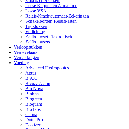
Kabels en Stekkers
Losse Kappen en Armaturen
Losse VSA
Relais-Krachtautomaat-Zekeringen
Schakelborden-Relaiskasten
Tijdklokken
Verlichting
Zelfbouwset Elektronisch
Zelfbouwsets
Verloopstukken
Vernevelaars
Verpakkingen
Voeding
Advanced Hydroponics
Aptus
B.A.C.
B cuzz Atami
Bio Nova
Biobizz
Biogreen
Bioquant
BioTabs
Canna
DutchPro
Ecolizer