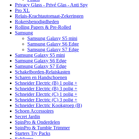
Privacy Glass - Privé Glas - Anti Spy
Pro XL
Relais-Krachtautomaat-Zekeringen
Rokersbenodigdheden
Rolling Papers & Pre-Rolled
Samsung
Samsung Galaxy S5 mini
Samsung Galaxy S6 Edge
Samsung Galaxy S7 Edge
Samsung Galaxy S5 mini
Samsung Galaxy S6 Edge
Samsung Galaxy S7 Edge
Schakelborden-Relaiskasten
Scharen en Handschoenen
Schneider Electric (B) 1 polig +
Schneider Electric (B) 3 polig +
Schneider Electric (C) 1 polig +
Schneider Electric (C) 3 polig +
Schneider Electric Kookgroep (B)
Schoen Accessoires
Secret Jardin
SpinPro & Onderdelen
SpinPro & Tumble Trimmer
Starters Try Packs
Sublieme