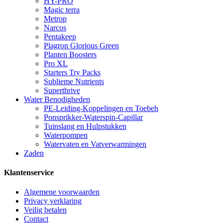
HY-PRO
Magic terra
Metrop
Narcos
Pentakeep
Plagron Glorious Green
Planten Boosters
Pro XL
Starters Try Packs
Sublieme Nutrients
Superthrive
Water Benodigheden
PE-Leiding-Koppelingen en Toebeh
Ponsprikker-Waterspin-Capillar
Tuinslang en Hulpstukken
Waterpompen
Watervaten en Vatverwarmingen
Zaden
Klantenservice
Algemene voorwaarden
Privacy verklaring
Veilig betalen
Contact