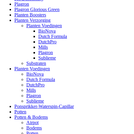
Plagron
Plagron Glorious Green
Planten Boosters
Planten Verzorging
Planten Voedingen
BioNova
Dutch Formula
DutchPro
Mills
Plagron
Sublieme
Substraten
Planten Voedingen
BioNova
Dutch Formula
DutchPro
Mills
Plagron
Sublieme
Ponsprikker-Waterspin-Capillar
Potten
Potten & Bodems
Airpot
Bodems
Potten