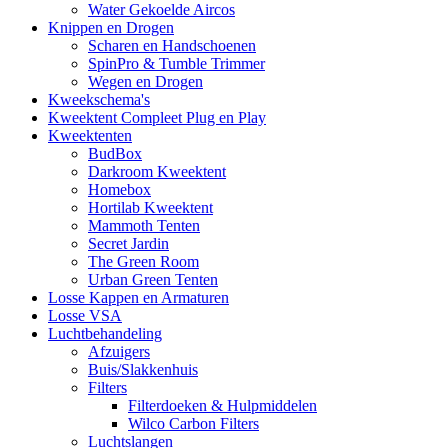
Water Gekoelde Aircos
Knippen en Drogen
Scharen en Handschoenen
SpinPro & Tumble Trimmer
Wegen en Drogen
Kweekschema's
Kweektent Compleet Plug en Play
Kweektenten
BudBox
Darkroom Kweektent
Homebox
Hortilab Kweektent
Mammoth Tenten
Secret Jardin
The Green Room
Urban Green Tenten
Losse Kappen en Armaturen
Losse VSA
Luchtbehandeling
Afzuigers
Buis/Slakkenhuis
Filters
Filterdoeken & Hulpmiddelen
Wilco Carbon Filters
Luchtslangen