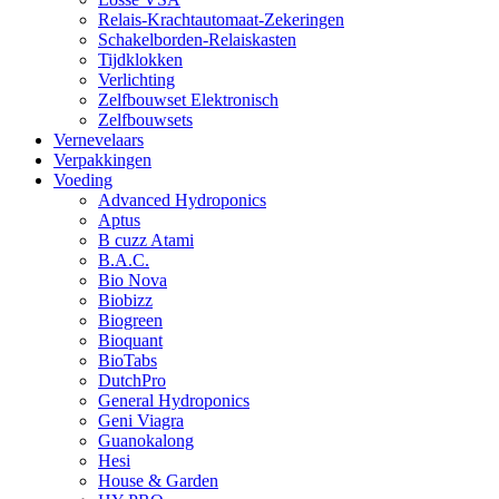
Relais-Krachtautomaat-Zekeringen
Schakelborden-Relaiskasten
Tijdklokken
Verlichting
Zelfbouwset Elektronisch
Zelfbouwsets
Vernevelaars
Verpakkingen
Voeding
Advanced Hydroponics
Aptus
B cuzz Atami
B.A.C.
Bio Nova
Biobizz
Biogreen
Bioquant
BioTabs
DutchPro
General Hydroponics
Geni Viagra
Guanokalong
Hesi
House & Garden