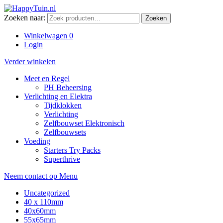
Zoeken naar:
Zoeken
Winkelwagen
0
Login
Verder winkelen
Meet en Regel
PH Beheersing
Verlichting en Elektra
Tijdklokken
Verlichting
Zelfbouwset Elektronisch
Zelfbouwsets
Voeding
Starters Try Packs
Superthrive
Neem contact op
Menu
Uncategorized
40 x 110mm
40x60mm
55x65mm