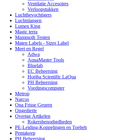
Ventilatie Accesoires
Verloopstukken
Luchtbevochtigers
Luchtslangen
Lumen King
Magic terra
Mammoth Tenten
Maten Labels - Sizes Label
Meet en Regel
Adwa
AquaMaster Tools
Bluelab
EC Beheersing
Horiba Scientific LaQua
PH Beheersing
Voedingscomputer
Metrop
Narcos
Ona Frisse Geuren
Ongedierte
Overige Artikelen
Rokersbenodigdheden
PE-Leiding-Koppelingen en Toebeh
Pentakeep
PH Beheersing