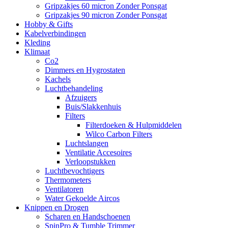
Gripzakjes 60 micron Zonder Ponsgat
Gripzakjes 90 micron Zonder Ponsgat
Hobby & Gifts
Kabelverbindingen
Kleding
Klimaat
Co2
Dimmers en Hygrostaten
Kachels
Luchtbehandeling
Afzuigers
Buis/Slakkenhuis
Filters
Filterdoeken & Hulpmiddelen
Wilco Carbon Filters
Luchtslangen
Ventilatie Accesoires
Verloopstukken
Luchtbevochtigers
Thermometers
Ventilatoren
Water Gekoelde Aircos
Knippen en Drogen
Scharen en Handschoenen
SpinPro & Tumble Trimmer