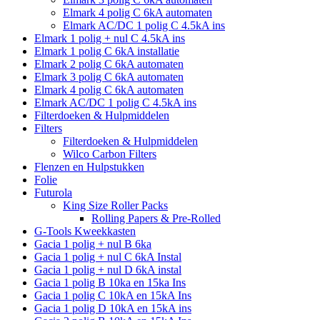
Elmark 4 polig C 6kA automaten
Elmark AC/DC 1 polig C 4.5kA ins
Elmark 1 polig + nul C 4.5kA ins
Elmark 1 polig C 6kA installatie
Elmark 2 polig C 6kA automaten
Elmark 3 polig C 6kA automaten
Elmark 4 polig C 6kA automaten
Elmark AC/DC 1 polig C 4.5kA ins
Filterdoeken & Hulpmiddelen
Filters
Filterdoeken & Hulpmiddelen
Wilco Carbon Filters
Flenzen en Hulpstukken
Folie
Futurola
King Size Roller Packs
Rolling Papers & Pre-Rolled
G-Tools Kweekkasten
Gacia 1 polig + nul B 6ka
Gacia 1 polig + nul C 6kA Instal
Gacia 1 polig + nul D 6kA instal
Gacia 1 polig B 10ka en 15ka Ins
Gacia 1 polig C 10kA en 15kA Ins
Gacia 1 polig D 10kA en 15kA ins