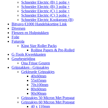
Schneider Electric (B) 1 polig +
Schneider Electric (B) 3 polig +
Schneider Electric (C) 1 polig +
Schneider Electric (C) 3 polig +
Schneider Electric Kookgroep (B)
Bitvavo €1000 Handelskorting Link
Diversen
Flenzen en Hulpstukken
Folie
Futurola
King Size Roller Packs
Rolling Papers & Pre-Rolled
G-Tools Kweekkasten
Geurbestrijding
Ona Frisse Geuren
Gripzakken - Gripzakjes
Gekleurde Gripzakjes
40x60mm
55x65mm
70x100mm
80x60mm
90x90mm
Gripzakjes 50 Micron Met Ponsgat
Gripzakjes 60 Micron Met Ponsgat
40 x 110mm