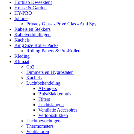
Hortilab Kweektent
House & Garden
HY-PRO
Iphone
Privacy Glass - Privé Glas - Anti Spy
Kabels en Stekkers
Kabelverbindingen
Kachels
King Size Roller Packs
Rolling Papers & Pre-Rolled
Kleding
Klimaat
Co2
Dimmers en Hygrostaten
Kachels
Luchtbehandeling
Afzuigers
Buis/Slakkenhuis
Filters
Luchtslangen
Ventilatie Accesoires
Verloopstukken
Luchtbevochtigers
Thermometers
Ventilatoren