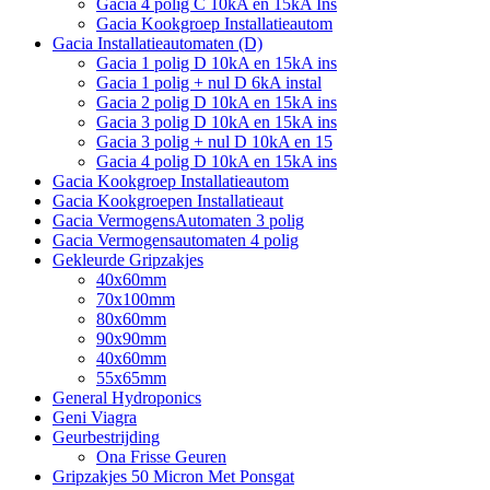
Gacia 4 polig C 10kA en 15kA Ins
Gacia Kookgroep Installatieautom
Gacia Installatieautomaten (D)
Gacia 1 polig D 10kA en 15kA ins
Gacia 1 polig + nul D 6kA instal
Gacia 2 polig D 10kA en 15kA ins
Gacia 3 polig D 10kA en 15kA ins
Gacia 3 polig + nul D 10kA en 15
Gacia 4 polig D 10kA en 15kA ins
Gacia Kookgroep Installatieautom
Gacia Kookgroepen Installatieaut
Gacia VermogensAutomaten 3 polig
Gacia Vermogensautomaten 4 polig
Gekleurde Gripzakjes
40x60mm
70x100mm
80x60mm
90x90mm
40x60mm
55x65mm
General Hydroponics
Geni Viagra
Geurbestrijding
Ona Frisse Geuren
Gripzakjes 50 Micron Met Ponsgat