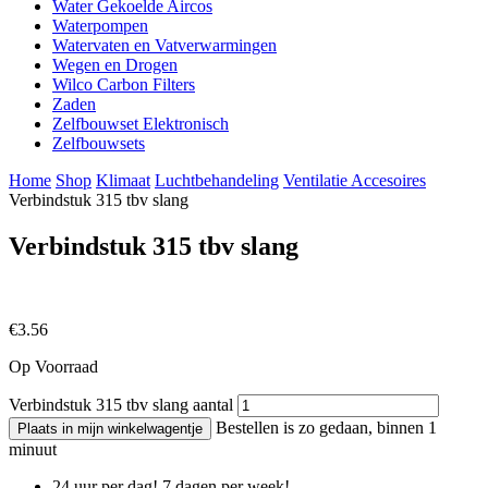
Water Gekoelde Aircos
Waterpompen
Watervaten en Vatverwarmingen
Wegen en Drogen
Wilco Carbon Filters
Zaden
Zelfbouwset Elektronisch
Zelfbouwsets
Home
Shop
Klimaat
Luchtbehandeling
Ventilatie Accesoires
Verbindstuk 315 tbv slang
Verbindstuk 315 tbv slang
€
3.56
Op Voorraad
Verbindstuk 315 tbv slang aantal
Bestellen is zo gedaan, binnen 1
Plaats in mijn winkelwagentje
minuut
24 uur per dag! 7 dagen per week!