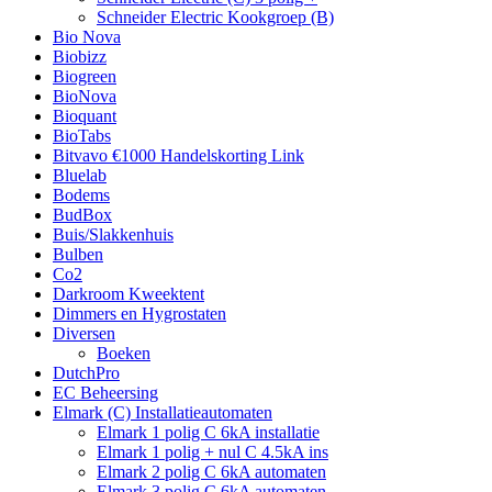
Schneider Electric Kookgroep (B)
Bio Nova
Biobizz
Biogreen
BioNova
Bioquant
BioTabs
Bitvavo €1000 Handelskorting Link
Bluelab
Bodems
BudBox
Buis/Slakkenhuis
Bulben
Co2
Darkroom Kweektent
Dimmers en Hygrostaten
Diversen
Boeken
DutchPro
EC Beheersing
Elmark (C) Installatieautomaten
Elmark 1 polig C 6kA installatie
Elmark 1 polig + nul C 4.5kA ins
Elmark 2 polig C 6kA automaten
Elmark 3 polig C 6kA automaten