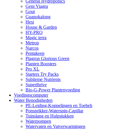
General Hydroponics
Geni Viagra
Gout
Guanokalong
Hesi
House & Garden
HY-PRO
Magic terra
Metrop
Narcos
Pentakeep
Plagron Glorious Green
Planten Boosters
Pro XL
Starters Try Packs
Sublieme Nutrients
Superthrive
Bio-G-Power Plantenvoeding
Voedingscomputer
Water Benodigheden
PE-Leiding-Koppelingen en Toebeh
Ponsprikker-Waterspin-Capillar
Tuinslang en Hulpstukken
Waterpompen
Watervaten en Vatverwarmingen