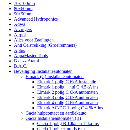
70x100mm
80x60mm
90x90mm
Advanced Hydroponics
Adwa
Afzuigers
Airpot
Alles voor Zaailingen
Anti Celstrekking (Groeiremmers)
Aptus
AquaMaster Tools
B cuzz Atami
B.A.C.
Beveiliging Installatieautomaten
Elmark (C) Installatieautomaten
Elmark 1 polig C 6kA installatie
Elmark 1 polig + nul C 4.5kA ins
Elmark 2 polig C 6kA automaten
Elmark 3 polig C 6kA automaten
Elmark 4 polig C 6kA automaten
Elmark AC/DC 1 polig C 4.5kA ins
Gacia hulpcontact en aardlekauto
Gacia Installatieautomaten (B)
Gacia 1 polig B 10ka en 15ka Ins
Gacia 1 polig + nul B 6ka