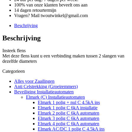
100% van onze klanten beveelt ons aan
14 dagen retourtermijn
Vragen? Mail twoutwinkel@gmail.com
Beschrijving
Beschrijving
Insteek flens
Met deze flens kunt u een verbinding maken tussen 2 slangen van
dezelfde diameters
Categorieen
Alles voor Zaailingen
Anti Celstrekking (Groeiremmers)
Beveiliging Installatieautomaten
Elmark (C) Installatieautomaten
Elmark 1 polig + nul C 4.5kA ins
Elmark 1 polig C 6kA installatie
Elmark 2 polig C 6kA automaten
Elmark 3 polig C 6kA automaten
Elmark 4 polig C 6kA automaten
Elmark AC/DC 1 polig C 4.5kA ins