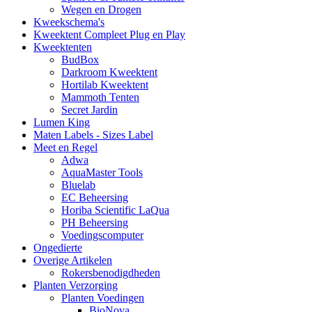
Wegen en Drogen
Kweekschema's
Kweektent Compleet Plug en Play
Kweektenten
BudBox
Darkroom Kweektent
Hortilab Kweektent
Mammoth Tenten
Secret Jardin
Lumen King
Maten Labels - Sizes Label
Meet en Regel
Adwa
AquaMaster Tools
Bluelab
EC Beheersing
Horiba Scientific LaQua
PH Beheersing
Voedingscomputer
Ongedierte
Overige Artikelen
Rokersbenodigdheden
Planten Verzorging
Planten Voedingen
BioNova