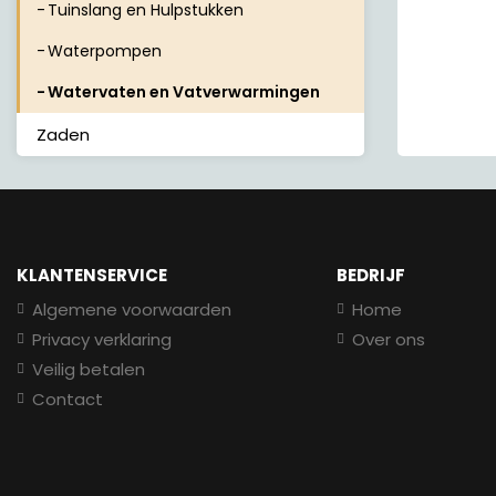
Tuinslang en Hulpstukken
Waterpompen
Watervaten en Vatverwarmingen
Zaden
KLANTENSERVICE
BEDRIJF
Algemene voorwaarden
Home
Privacy verklaring
Over ons
Veilig betalen
Contact