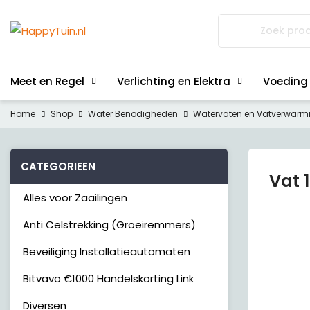
Zoeken
naar:
Meet en Regel
Verlichting en Elektra
Voeding
Home
Shop
Water Benodigheden
Watervaten en Vatverwarm
CATEGORIEEN
Vat 1
Alles voor Zaailingen
Anti Celstrekking (Groeiremmers)
Beveiliging Installatieautomaten
Bitvavo €1000 Handelskorting Link
Diversen