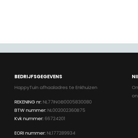
BEDRIJFSGEGEVENS
NI
HappyTuin afhaaladres te Enkhuizen
On
on
REKENING nr:
NL77INGB0005830080
BTW nummer:
NL002002360B75
Kvk nummer:
66724201
EORI nummer:
NL177289934