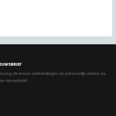
EUWSBRIEF
tvang de beste aanbiedingen en persoonlijk advies via
ze nieuwsbrief.