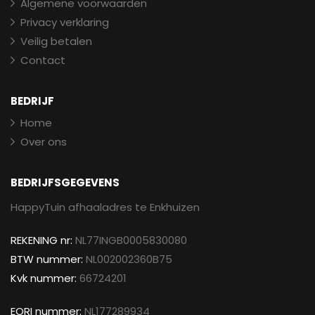
Algemene voorwaarden
Privacy verklaring
Veilig betalen
Contact
BEDRIJF
Home
Over ons
BEDRIJFSGEGEVENS
HappyTuin afhaaladres te Enkhuizen
REKENING nr:
NL77INGB0005830080
BTW nummer:
NL002002360B75
Kvk nummer:
66724201
EORI nummer:
NL177289934