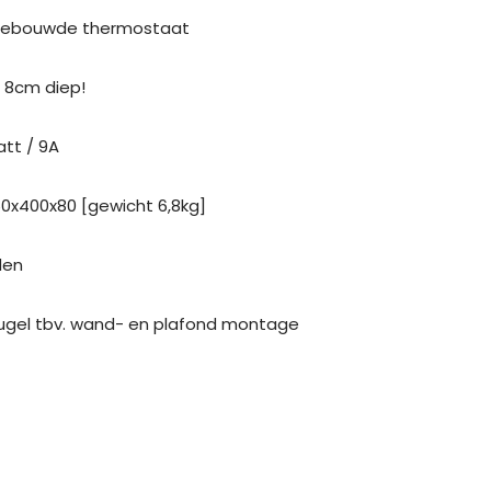
ngebouwde thermostaat
s 8cm diep!
att / 9A
760x400x80 [gewicht 6,8kg]
den
 beugel tbv. wand- en plafond montage