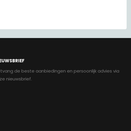
EUWSBRIEF
tvang de beste aanbiedingen en persoonlijk advies via
ze nieuwsbrief.