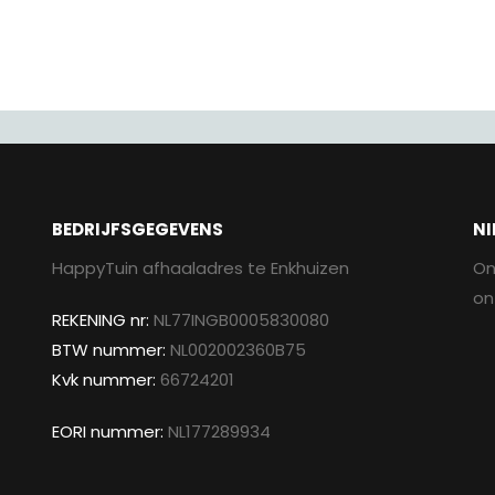
BEDRIJFSGEGEVENS
NI
HappyTuin afhaaladres te Enkhuizen
On
on
REKENING nr:
NL77INGB0005830080
BTW nummer:
NL002002360B75
Kvk nummer:
66724201
EORI nummer:
NL177289934