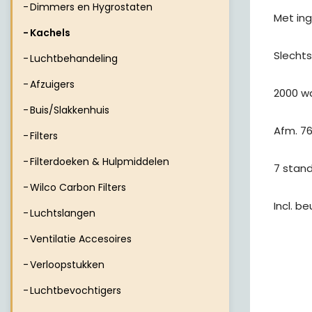
Dimmers en Hygrostaten
 Met i
Kachels
 Slecht
Luchtbehandeling
Afzuigers
 2000 w
Buis/Slakkenhuis
 Afm. 
Filters
Filterdoeken & Hulpmiddelen
 7 stan
Wilco Carbon Filters
 Incl.
Luchtslangen
Ventilatie Accesoires
Verloopstukken
Luchtbevochtigers