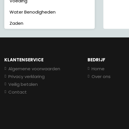
Voeding
Water Benodigheden
Zaden
KLANTENSERVICE
BEDRIJF
Algemene voorwaarden
Home
Privacy verklaring
Over ons
Veilig betalen
Contact