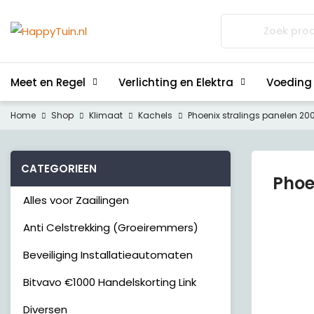
Zoeken
naar:
Meet en Regel
Verlichting en Elektra
Voeding
Home
Shop
Klimaat
Kachels
Phoenix stralings panelen 20
CATEGORIEEN
Phoe
Alles voor Zaailingen
Anti Celstrekking (Groeiremmers)
Beveiliging Installatieautomaten
Bitvavo €1000 Handelskorting Link
Diversen