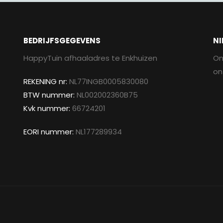
BEDRIJFSGEGEVENS
NI
HappyTuin afhaaladres te Enkhuizen
On
on
REKENING nr:
NL77INGB0005830080
BTW nummer:
NL002002360B75
Kvk nummer:
66724201
EORI nummer:
NL177289934