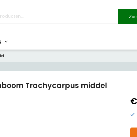
Zoe
g
el
boom Trachycarpus middel