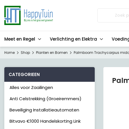
Zoeken
naar:
Meet en Regel
Verlichting en Elektra
Voedin
Home
Shop
Planten en Bomen
Palmboom Trachycarpus midd
CATEGORIEEN
Palm
Alles voor Zaailingen
Anti Celstrekking (Groeiremmers)
Beveiliging Installatieautomaten
Bitvavo €1000 Handelskorting Link