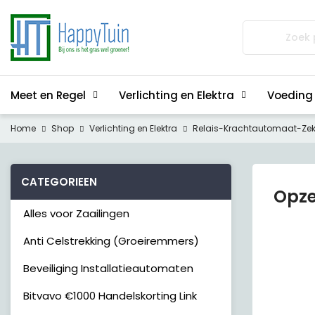
Zoeken
naar:
Meet en Regel
Verlichting en Elektra
Voeding
Home
Shop
Verlichting en Elektra
Relais-Krachtautomaat-Zek
CATEGORIEEN
Opze
Alles voor Zaailingen
Anti Celstrekking (Groeiremmers)
Beveiliging Installatieautomaten
Bitvavo €1000 Handelskorting Link