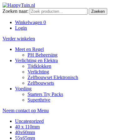
Zoeken naar:
Zoeken
Winkelwagen
0
Login
Verder winkelen
Meet en Regel
PH Beheersing
Verlichting en Elektra
Tijdklokken
Verlichting
Zelfbouwset Elektronisch
Zelfbouwsets
Voeding
Starters Try Packs
Superthrive
Neem contact op
Menu
Uncategorized
40 x 110mm
40x60mm
55x65mm