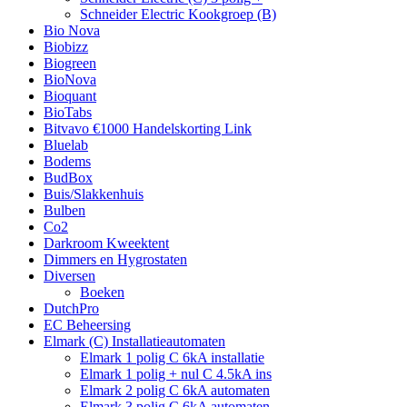
Schneider Electric Kookgroep (B)
Bio Nova
Biobizz
Biogreen
BioNova
Bioquant
BioTabs
Bitvavo €1000 Handelskorting Link
Bluelab
Bodems
BudBox
Buis/Slakkenhuis
Bulben
Co2
Darkroom Kweektent
Dimmers en Hygrostaten
Diversen
Boeken
DutchPro
EC Beheersing
Elmark (C) Installatieautomaten
Elmark 1 polig C 6kA installatie
Elmark 1 polig + nul C 4.5kA ins
Elmark 2 polig C 6kA automaten
Elmark 3 polig C 6kA automaten