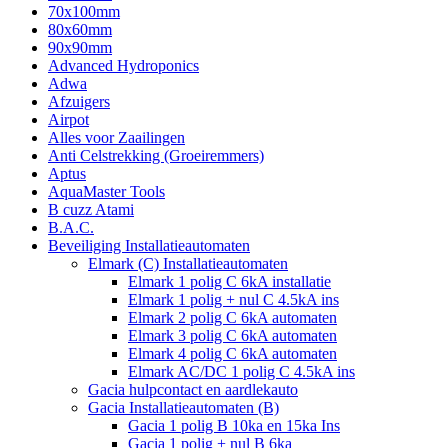
70x100mm
80x60mm
90x90mm
Advanced Hydroponics
Adwa
Afzuigers
Airpot
Alles voor Zaailingen
Anti Celstrekking (Groeiremmers)
Aptus
AquaMaster Tools
B cuzz Atami
B.A.C.
Beveiliging Installatieautomaten
Elmark (C) Installatieautomaten
Elmark 1 polig C 6kA installatie
Elmark 1 polig + nul C 4.5kA ins
Elmark 2 polig C 6kA automaten
Elmark 3 polig C 6kA automaten
Elmark 4 polig C 6kA automaten
Elmark AC/DC 1 polig C 4.5kA ins
Gacia hulpcontact en aardlekauto
Gacia Installatieautomaten (B)
Gacia 1 polig B 10ka en 15ka Ins
Gacia 1 polig + nul B 6ka