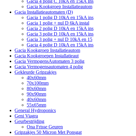
Gacia 4 polig C 10kA en 15kA Ins
Gacia Kookgroep Installatieautom
Gacia Installatieautomaten (D)
Gacia 1 polig D 10kA en 15kA ins
Gacia 1 polig + nul D 6kA instal
Gacia 2 polig D 10kA en 15kA ins
Gacia 3 polig D 10kA en 15kA ins
Gacia 3 polig + nul D 10kA en 15
Gacia 4 polig D 10kA en 15kA ins
Gacia Kookgroep Installatieautom
Gacia Kookgroepen Installatieaut
Gacia VermogensAutomaten 3 polig
Gacia Vermogensautomaten 4 polig
Gekleurde Gripzakjes
40x60mm
70x100mm
80x60mm
90x90mm
40x60mm
55x65mm
General Hydroponics
Geni Viagra
Geurbestrijding
Ona Frisse Geuren
Gripzakjes 50 Micron Met Ponsgat