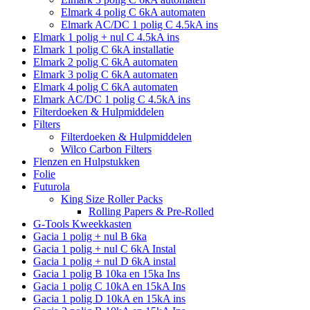
Elmark 4 polig C 6kA automaten
Elmark AC/DC 1 polig C 4.5kA ins
Elmark 1 polig + nul C 4.5kA ins
Elmark 1 polig C 6kA installatie
Elmark 2 polig C 6kA automaten
Elmark 3 polig C 6kA automaten
Elmark 4 polig C 6kA automaten
Elmark AC/DC 1 polig C 4.5kA ins
Filterdoeken & Hulpmiddelen
Filters
Filterdoeken & Hulpmiddelen
Wilco Carbon Filters
Flenzen en Hulpstukken
Folie
Futurola
King Size Roller Packs
Rolling Papers & Pre-Rolled
G-Tools Kweekkasten
Gacia 1 polig + nul B 6ka
Gacia 1 polig + nul C 6kA Instal
Gacia 1 polig + nul D 6kA instal
Gacia 1 polig B 10ka en 15ka Ins
Gacia 1 polig C 10kA en 15kA Ins
Gacia 1 polig D 10kA en 15kA ins