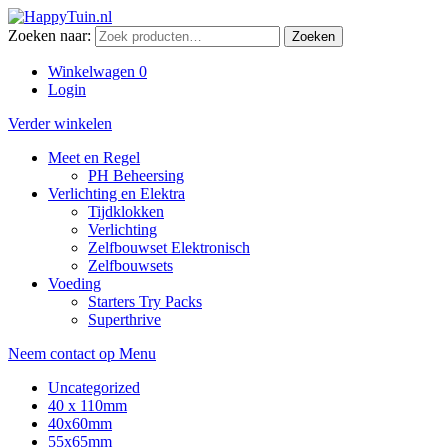
Zoeken naar:
Zoeken
Winkelwagen
0
Login
Verder winkelen
Meet en Regel
PH Beheersing
Verlichting en Elektra
Tijdklokken
Verlichting
Zelfbouwset Elektronisch
Zelfbouwsets
Voeding
Starters Try Packs
Superthrive
Neem contact op
Menu
Uncategorized
40 x 110mm
40x60mm
55x65mm