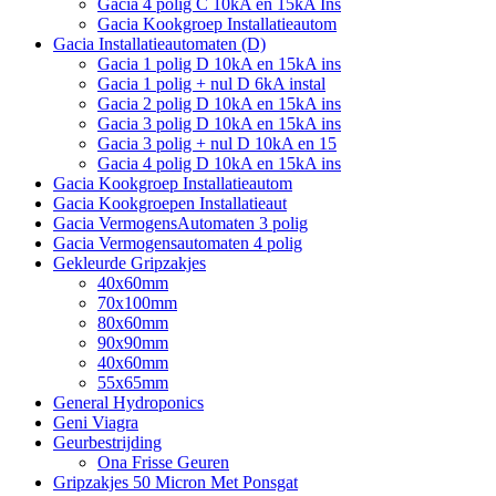
Gacia 4 polig C 10kA en 15kA Ins
Gacia Kookgroep Installatieautom
Gacia Installatieautomaten (D)
Gacia 1 polig D 10kA en 15kA ins
Gacia 1 polig + nul D 6kA instal
Gacia 2 polig D 10kA en 15kA ins
Gacia 3 polig D 10kA en 15kA ins
Gacia 3 polig + nul D 10kA en 15
Gacia 4 polig D 10kA en 15kA ins
Gacia Kookgroep Installatieautom
Gacia Kookgroepen Installatieaut
Gacia VermogensAutomaten 3 polig
Gacia Vermogensautomaten 4 polig
Gekleurde Gripzakjes
40x60mm
70x100mm
80x60mm
90x90mm
40x60mm
55x65mm
General Hydroponics
Geni Viagra
Geurbestrijding
Ona Frisse Geuren
Gripzakjes 50 Micron Met Ponsgat