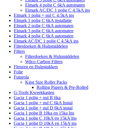
Elmark 4 polig C 6kA automaten
Elmark AC/DC 1 polig C 4.5kA ins
Elmark 1 polig + nul C 4.5kA ins
Elmark 1 polig C 6kA installatie
Elmark 2 polig C 6kA automaten
Elmark 3 polig C 6kA automaten
Elmark 4 polig C 6kA automaten
Elmark AC/DC 1 polig C 4.5kA ins
Filterdoeken & Hulpmiddelen
Filters
Filterdoeken & Hulpmiddelen
Wilco Carbon Filters
Flenzen en Hulpstukken
Folie
Futurola
King Size Roller Packs
Rolling Papers & Pre-Rolled
G-Tools Kweekkasten
Gacia 1 polig + nul B 6ka
Gacia 1 polig + nul C 6kA Instal
Gacia 1 polig + nul D 6kA instal
Gacia 1 polig B 10ka en 15ka Ins
Gacia 1 polig C 10kA en 15kA Ins
Gacia 1 polig D 10kA en 15kA ins