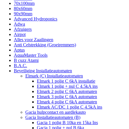
70x100mm
80x60mm
90x90mm
Advanced Hydroponics
Adwa
Afzuigers
Airpot
Alles voor Zaailingen
Anti Celstrekking (Groeiremmers)
Aptus
AquaMaster Tools
B cuzz Atami
B.A.C.
Beveiliging Installatieautomaten
Elmark (C) Installatieautomaten
Elmark 1 polig C 6kA installatie
Elmark 1 polig + nul C 4.5kA ins
Elmark 2 polig C 6kA automaten
Elmark 3 polig C 6kA automaten
Elmark 4 polig C 6kA automaten
Elmark AC/DC 1 polig C 4.5kA ins
Gacia hulpcontact en aardlekauto
Gacia Installatieautomaten (B)
Gacia 1 polig B 10ka en 15ka Ins
Gacia 1 polig + nul B 6ka