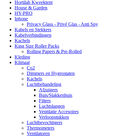
Hortilab Kweektent
House & Garden
HY-PRO
Iphone
Privacy Glass - Privé Glas - Anti Spy
Kabels en Stekkers
Kabelverbindingen
Kachels
King Size Roller Packs
Rolling Papers & Pre-Rolled
Kleding
Klimaat
Co2
Dimmers en Hygrostaten
Kachels
Luchtbehandeling
Afzuigers
Buis/Slakkenhuis
Filters
Luchtslangen
Ventilatie Accesoires
Verloopstukken
Luchtbevochtigers
Thermometers
Ventilatoren