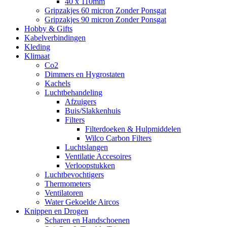
40 x 110mm
Gripzakjes 60 micron Zonder Ponsgat
Gripzakjes 90 micron Zonder Ponsgat
Hobby & Gifts
Kabelverbindingen
Kleding
Klimaat
Co2
Dimmers en Hygrostaten
Kachels
Luchtbehandeling
Afzuigers
Buis/Slakkenhuis
Filters
Filterdoeken & Hulpmiddelen
Wilco Carbon Filters
Luchtslangen
Ventilatie Accesoires
Verloopstukken
Luchtbevochtigers
Thermometers
Ventilatoren
Water Gekoelde Aircos
Knippen en Drogen
Scharen en Handschoenen