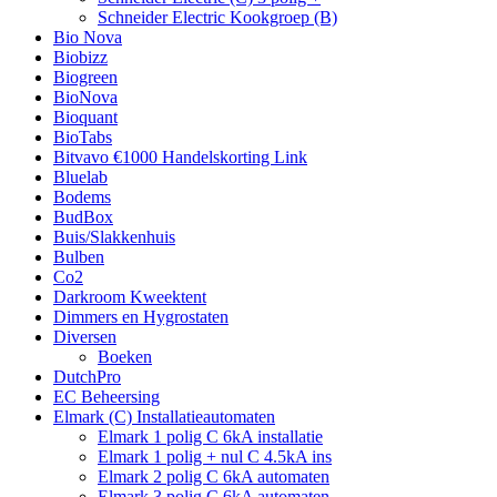
Schneider Electric Kookgroep (B)
Bio Nova
Biobizz
Biogreen
BioNova
Bioquant
BioTabs
Bitvavo €1000 Handelskorting Link
Bluelab
Bodems
BudBox
Buis/Slakkenhuis
Bulben
Co2
Darkroom Kweektent
Dimmers en Hygrostaten
Diversen
Boeken
DutchPro
EC Beheersing
Elmark (C) Installatieautomaten
Elmark 1 polig C 6kA installatie
Elmark 1 polig + nul C 4.5kA ins
Elmark 2 polig C 6kA automaten
Elmark 3 polig C 6kA automaten