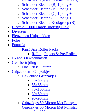
Gacia Vermogensautomaten 4 polig
Schneider Electric (B) 1 polig +
Schneider Electric (B) 3 polig +
Schneider Electric (C) 1 polig +
Schneider Electric (C) 3 polig +
Schneider Electric Kookgroep (B)
Bitvavo €1000 Handelskorting Link
Diversen
Flenzen en Hulpstukken
Folie
Futurola
King Size Roller Packs
Rolling Papers & Pre-Rolled
G-Tools Kweekkasten
Geurbestrijding
Ona Frisse Geuren
Gripzakken - Gripzakjes
Gekleurde Gripzakjes
40x60mm
55x65mm
70x100mm
80x60mm
90x90mm
Gripzakjes 50 Micron Met Ponsgat
Gripzakjes 60 Micron Met Ponsgat