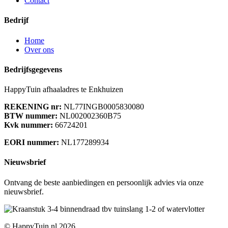
Contact
Bedrijf
Home
Over ons
Bedrijfsgegevens
HappyTuin afhaaladres te Enkhuizen
REKENING nr:
NL77INGB0005830080
BTW nummer:
NL002002360B75
Kvk nummer:
66724201
EORI nummer:
NL177289934
Nieuwsbrief
Ontvang de beste aanbiedingen en persoonlijk advies via onze
nieuwsbrief.
© HappyTuin.nl 2026