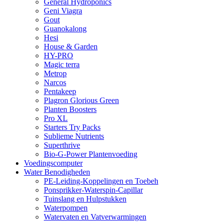
General Hydroponics
Geni Viagra
Gout
Guanokalong
Hesi
House & Garden
HY-PRO
Magic terra
Metrop
Narcos
Pentakeep
Plagron Glorious Green
Planten Boosters
Pro XL
Starters Try Packs
Sublieme Nutrients
Superthrive
Bio-G-Power Plantenvoeding
Voedingscomputer
Water Benodigheden
PE-Leiding-Koppelingen en Toebeh
Ponsprikker-Waterspin-Capillar
Tuinslang en Hulpstukken
Waterpompen
Watervaten en Vatverwarmingen