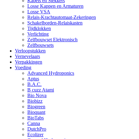
Kabels en Stekkers
Losse Kappen en Armaturen
Losse VSA
Relais-Krachtautomaat-Zekeringen
Schakelborden-Relaiskasten
Tijdklokken
Verlichting
Zelfbouwset Elektronisch
Zelfbouwsets
Verloopstukken
Vernevelaars
Verpakkingen
Voeding
Advanced Hydroponics
Aptus
B.A.C.
B cuzz Atami
Bio Nova
Biobizz
Biogreen
Bioquant
BioTabs
Canna
DutchPro
Ecolizer