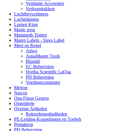
Ventilatie Accesoires
Verloopstukken
Luchtbevochtigers
Luchtslangen
Lumen King
Magic terra
Mammoth Tenten
Maten Labels - Sizes Label
Meet en Regel
Adwa
AquaMaster Tools
Bluelab
EC Beheersing
Horiba Scientific LaQua
PH Beheersing
Voedingscomputer
Metrop
Narcos
Ona Frisse Geuren
Ongedierte
Overige Artikelen
Rokersbenodigdheden
PE-Leiding-Koppelingen en Toebeh
Pentakeep
PH Beheersing