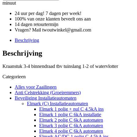
minuut
24 uur per dag! 7 dagen per week!
100% van onze klanten beveelt ons aan
14 dagen retourtermijn
Vragen? Mail twoutwinkel@gmail.com
Beschrijving
Beschrijving
Kraanstuk 3-4 binnendraad tbv tuinslang 1-2 of watervlotter
Categorieen
Alles voor Zaailingen
Anti Celstrekking (Groeiremmers)
Beveiliging Installatieautomaten
Elmark (C) Installatieautomaten
Elmark 1 polig + nul C 4.5kA ins
Elmark 1 polig C 6kA installatie
Elmark 2 polig C 6kA automaten
Elmark 3 polig C 6kA automaten
Elmark 4 polig C 6kA automaten
Elmark AC/DC 1 polig C 4.5kA ins