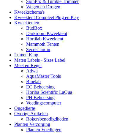
SpinPro & Tumble Trimmer
Wegen en Drogen
Kweekschema's
Kweektent Compleet Plug en Play
Kweektenten
BudBox
Darkroom Kweektent
Hortilab Kweektent
Mammoth Tenten
Secret Jardin
Lumen King
Maten Labels - Sizes Label
Meet en Regel
Adwa
AquaMaster Tools
Bluelab
EC Beheersing
Horiba Scientific LaQua
PH Beheersing
Voedingscomputer
Ongedierte
Overige Artikelen
Rokersbenodigdheden
Planten Verzorging
Planten Voedingen