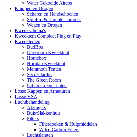
Water Gekoelde Aircos
Knippen en Drogen
Scharen en Handschoenen
SpinPro & Tumble Trimmer
Wegen en Drogen
Kweekschema's
Kweektent Compleet Plug en Play
Kweektenten
BudBox
Darkroom Kweektent
Homebox
Hortilab Kweektent
Mammoth Tenten
Secret Jardin
The Green Room
Urban Green Tenten
Losse Kappen en Armaturen
Losse VSA
Luchtbehandeling
Afzuigers
Buis/Slakkenhuis
Filters
Filterdoeken & Hulpmiddelen
Wilco Carbon Filters
Luchtslangen