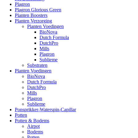
Plagron
Plagron Glorious Green
Planten Boosters
Planten Verzorging
Planten Voedingen
BioNova
Dutch Formula
DutchPro
Mills
Plagron
Sublieme
Substraten
Planten Voedingen
BioNova
Dutch Formula
DutchPro
Mills
Plagron
Sublieme
Ponsprikker-Waterspin-Capillar
Potten
Potten & Bodems
Airpot
Bodems
Potten