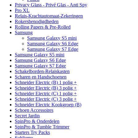
Privacy Glass - Privé Glas - Anti Spy
Pro XL
Relais-Krachtautomaat-Zekeringen
Rokersbenodigdheden
Rolling Papers & Pre-Rolled
Samsung
Samsung Galaxy S5 mini
Samsung Galaxy S6 Edge
Samsung Galaxy S7 Edge
Samsung Galaxy S5 mini
Samsung Galaxy S6 Edge
Samsung Galaxy S7 Edge
Schakelborden-Relaiskasten
Scharen en Handschoenen
Schneider Electric (B) 1 polig +
Schneider Electric (B) 3 polig +
Schneider Electric (C) 1 polig +
Schneider Electric (C) 3 polig +
Schneider Electric Kookgroep (B)
Schoen Accessoires
Secret Jardin
SpinPro & Onderdelen
SpinPro & Tumble Trimmer
Starters Try Packs
Sublieme