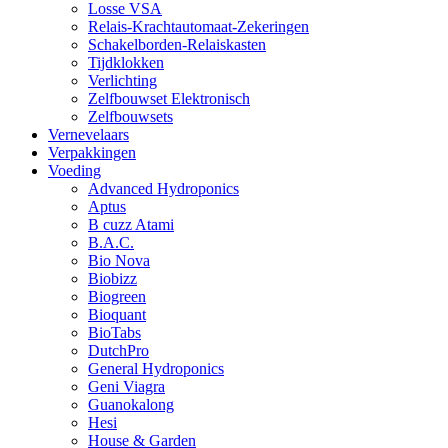
Losse VSA
Relais-Krachtautomaat-Zekeringen
Schakelborden-Relaiskasten
Tijdklokken
Verlichting
Zelfbouwset Elektronisch
Zelfbouwsets
Vernevelaars
Verpakkingen
Voeding
Advanced Hydroponics
Aptus
B cuzz Atami
B.A.C.
Bio Nova
Biobizz
Biogreen
Bioquant
BioTabs
DutchPro
General Hydroponics
Geni Viagra
Guanokalong
Hesi
House & Garden