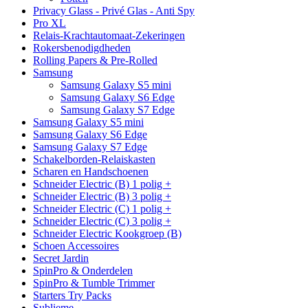
Privacy Glass - Privé Glas - Anti Spy
Pro XL
Relais-Krachtautomaat-Zekeringen
Rokersbenodigdheden
Rolling Papers & Pre-Rolled
Samsung
Samsung Galaxy S5 mini
Samsung Galaxy S6 Edge
Samsung Galaxy S7 Edge
Samsung Galaxy S5 mini
Samsung Galaxy S6 Edge
Samsung Galaxy S7 Edge
Schakelborden-Relaiskasten
Scharen en Handschoenen
Schneider Electric (B) 1 polig +
Schneider Electric (B) 3 polig +
Schneider Electric (C) 1 polig +
Schneider Electric (C) 3 polig +
Schneider Electric Kookgroep (B)
Schoen Accessoires
Secret Jardin
SpinPro & Onderdelen
SpinPro & Tumble Trimmer
Starters Try Packs
Sublieme