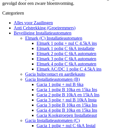
gevolgd door een zware bloemvorming.
Categorieen
Alles voor Zaailingen
Anti Celstrekking (Groeiremmers)
Beveiliging Installatieautomaten
Elmark (C) Installatieautomaten
Elmark 1 polig + nul C 4.5kA ins
Elmark 1 polig C 6kA installatie
Elmark 2 polig C 6kA automaten
Elmark 3 polig C 6kA automaten
Elmark 4 polig C 6kA automaten
Elmark AC/DC 1 polig C 4.5kA ins
Gacia hulpcontact en aardlekauto
Gacia Installatieautomaten (B)
Gacia 1 polig + nul B 6ka
Gacia 1 polig B 10ka en 15ka Ins
Gacia 2 polig B 10kA en 15kA Ins
Gacia 3 polig + nul B 10kA Insta
Gacia 3 polig B 10ka en 15ka Ins
Gacia 4 polig B 10ka en 15ka Ins
Gacia Kookgroepen Installatieaut
Gacia Installatieautomaten (C)
Gacia 1 polig + nul C 6kA Instal