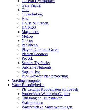
General Hydroponics
Geni Viagra
Gout
Guanokalong
Hesi
House & Garden
HY-PRO
Magic terra
Metrop
Narcos
Pentakeep
Plagron Glorious Green
Planten Boosters
Pro XL
Starters Try Packs
Sublieme Nutrients
Superthrive
Bio-G-Power Plantenvoeding
Voedingscomputer
Water Benodigheden
PE-Leiding-Koppelingen en Toebeh
Ponsprikker-Waterspin-Capillar
Tuinslang en Hulpstukken
Waterpompen
Watervaten en Vatverwarmingen