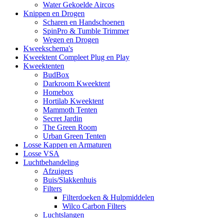
Water Gekoelde Aircos
Knippen en Drogen
Scharen en Handschoenen
SpinPro & Tumble Trimmer
Wegen en Drogen
Kweekschema's
Kweektent Compleet Plug en Play
Kweektenten
BudBox
Darkroom Kweektent
Homebox
Hortilab Kweektent
Mammoth Tenten
Secret Jardin
The Green Room
Urban Green Tenten
Losse Kappen en Armaturen
Losse VSA
Luchtbehandeling
Afzuigers
Buis/Slakkenhuis
Filters
Filterdoeken & Hulpmiddelen
Wilco Carbon Filters
Luchtslangen