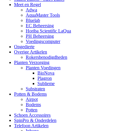
Meet en Regel
Adwa
AquaMaster Tools
Bluelab
EC Beheersing
Horiba Scientific LaQua
PH Beheersing
Voedingscomputer
Ongedierte
Overige Artikelen
Rokersbenodigdheden
Planten Verzorging
Planten Voedingen
BioNova
Plagron
Sublieme
Substraten
Potten & Bodems
Airpot
Bodems
Potten
Schoen Accessoires
SpinPro & Onderdelen
Telefoon Artikelen
Iphone