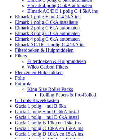
Elmark 4 polig C 6kA automaten
Elmark AC/DC 1 polig C 4.5kA ins
Elmark 1 polig + nul C 4.5kA ins
Elmark 1 polig C 6kA installatie
Elmark 2 polig C 6kA automaten
Elmark 3 polig C 6kA automaten
Elmark 4 polig C 6kA automaten
Elmark AC/DC 1 polig C 4.5kA ins
Filterdoeken & Hulpmiddelen
Filters
Filterdoeken & Hulpmiddelen
Wilco Carbon Filters
Flenzen en Hulpstukken
Folie
Futurola
King Size Roller Packs
Rolling Papers & Pre-Rolled
G-Tools Kweekkasten
Gacia 1 polig + nul B 6ka
Gacia 1 polig + nul C 6kA Instal
Gacia 1 polig + nul D 6kA instal
Gacia 1 polig B 10ka en 15ka Ins
Gacia 1 polig C 10kA en 15kA Ins
Gacia 1 polig D 10kA en 15kA ins