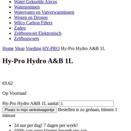
Water Gekoelde Aircos
Waterpompen
Watervaten en Vatverwarmingen
Wegen en Drogen
Wilco Carbon Filters
Zaden
Zelfbouwset Elektronisch
Zelfbouwsets
Home
Shop
Voeding
HY-PRO
Hy-Pro Hydro A&B 1L
Hy-Pro Hydro A&B 1L
€
9.62
Op Voorraad
Hy-Pro Hydro A&B 1L aantal
Bestellen is zo gedaan, binnen 1
Plaats in mijn winkelwagentje
minuut
24 uur per dag! 7 dagen per week!
100% van onze klanten beveelt ons aan