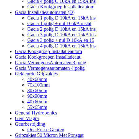
Gacia 4 polig C 10kA en 15kA Ins
Gacia Kookgroep Installatieautom
Gacia Installatieautomaten (D)
Gacia 1 polig D 10kA en 15kA ins
Gacia 1 polig + nul D 6kA instal
Gacia 2 polig D 10kA en 15kA ins
Gacia 3 polig D 10kA en 15kA ins
Gacia 3 polig + nul D 10kA en 15
Gacia 4 polig D 10kA en 15kA ins
Gacia Kookgroep Installatieautom
Gacia Kookgroepen Installatieaut
Gacia VermogensAutomaten 3 polig
Gacia Vermogensautomaten 4 polig
Gekleurde Gripzakjes
40x60mm
70x100mm
80x60mm
90x90mm
40x60mm
55x65mm
General Hydroponics
Geni Viagra
Geurbestrijding
Ona Frisse Geuren
Gripzakjes 50 Micron Met Ponsgat