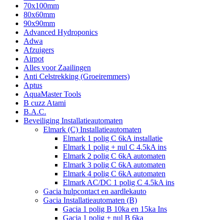
70x100mm
80x60mm
90x90mm
Advanced Hydroponics
Adwa
Afzuigers
Airpot
Alles voor Zaailingen
Anti Celstrekking (Groeiremmers)
Aptus
AquaMaster Tools
B cuzz Atami
B.A.C.
Beveiliging Installatieautomaten
Elmark (C) Installatieautomaten
Elmark 1 polig C 6kA installatie
Elmark 1 polig + nul C 4.5kA ins
Elmark 2 polig C 6kA automaten
Elmark 3 polig C 6kA automaten
Elmark 4 polig C 6kA automaten
Elmark AC/DC 1 polig C 4.5kA ins
Gacia hulpcontact en aardlekauto
Gacia Installatieautomaten (B)
Gacia 1 polig B 10ka en 15ka Ins
Gacia 1 polig + nul B 6ka