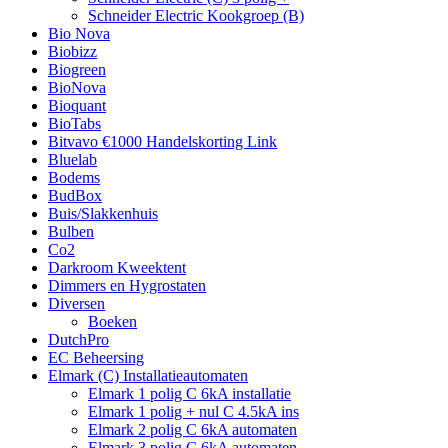
Schneider Electric Kookgroep (B)
Bio Nova
Biobizz
Biogreen
BioNova
Bioquant
BioTabs
Bitvavo €1000 Handelskorting Link
Bluelab
Bodems
BudBox
Buis/Slakkenhuis
Bulben
Co2
Darkroom Kweektent
Dimmers en Hygrostaten
Diversen
Boeken
DutchPro
EC Beheersing
Elmark (C) Installatieautomaten
Elmark 1 polig C 6kA installatie
Elmark 1 polig + nul C 4.5kA ins
Elmark 2 polig C 6kA automaten
Elmark 3 polig C 6kA automaten