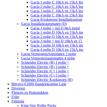
Gacia 1 polig C 10kA en 15kA Ins
Gacia 2 polig C 10kA en 15kA Ins
Gacia 3 polig C 10kA en 15kA Ins
Gacia 4 polig C 10kA en 15kA Ins
Gacia Kookgroep Installatieautom
Gacia Installatieautomaten (D)
Gacia 1 polig + nul D 6kA instal
Gacia 1 polig D 10kA en 15kA ins
Gacia 2 polig D 10kA en 15kA ins
Gacia 3 polig + nul D 10kA en 15
Gacia 3 polig D 10kA en 15kA ins
Gacia 4 polig D 10kA en 15kA ins
Gacia VermogensAutomaten 3 polig
Gacia Vermogensautomaten 4 polig
Schneider Electric (B) 1 polig +
Schneider Electric (B) 3 polig +
Schneider Electric (C) 1 polig +
Schneider Electric (C) 3 polig +
Schneider Electric Kookgroep (B)
Bitvavo €1000 Handelskorting Link
Diversen
Flenzen en Hulpstukken
Folie
Futurola
King Size Roller Packs