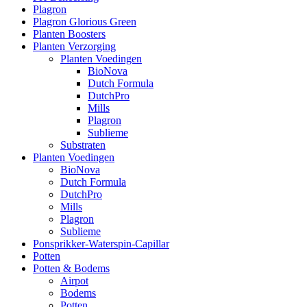
Plagron
Plagron Glorious Green
Planten Boosters
Planten Verzorging
Planten Voedingen
BioNova
Dutch Formula
DutchPro
Mills
Plagron
Sublieme
Substraten
Planten Voedingen
BioNova
Dutch Formula
DutchPro
Mills
Plagron
Sublieme
Ponsprikker-Waterspin-Capillar
Potten
Potten & Bodems
Airpot
Bodems
Potten