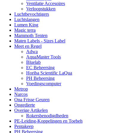
Ventilatie Accesoires
Verloopstukken
Luchtbevochtigers
Luchtslangen
Lumen King
Magic terra
Mammoth Tenten
Maten Labels - Sizes Label
Meet en Regel
Adwa
AquaMaster Tools
Bluelab
EC Beheersing
Horiba Scientific LaQua
PH Beheersing
Voedingscomputer
Metrop
Narcos
Ona Frisse Geuren
Ongedierte
Overige Artikelen
Rokersbenodigdheden
PE-Leiding-Koppelingen en Toebeh
Pentakeep
PH Beheersing