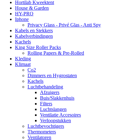
Hortilab Kweektent
House & Garden
HY-PRO
Iphone
Privacy Glass - Privé Glas - Anti Spy
Kabels en Stekkers
Kabelverbindingen
Kachels
King Size Roller Packs
Rolling Papers & Pre-Rolled
Kleding
Klimaat
Co2
Dimmers en Hygrostaten
Kachels
Luchtbehandeling
Afzuigers
Buis/Slakkenhuis
Filters
Luchtslangen
Ventilatie Accesoires
Verloopstukken
Luchtbevochtigers
Thermometers
Ventilatoren