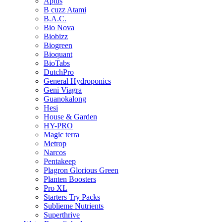
Aptus
B cuzz Atami
B.A.C.
Bio Nova
Biobizz
Biogreen
Bioquant
BioTabs
DutchPro
General Hydroponics
Geni Viagra
Guanokalong
Hesi
House & Garden
HY-PRO
Magic terra
Metrop
Narcos
Pentakeep
Plagron Glorious Green
Planten Boosters
Pro XL
Starters Try Packs
Sublieme Nutrients
Superthrive