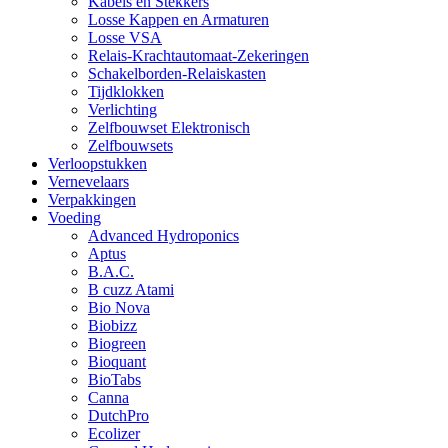
Kabels en Stekkers
Losse Kappen en Armaturen
Losse VSA
Relais-Krachtautomaat-Zekeringen
Schakelborden-Relaiskasten
Tijdklokken
Verlichting
Zelfbouwset Elektronisch
Zelfbouwsets
Verloopstukken
Vernevelaars
Verpakkingen
Voeding
Advanced Hydroponics
Aptus
B.A.C.
B cuzz Atami
Bio Nova
Biobizz
Biogreen
Bioquant
BioTabs
Canna
DutchPro
Ecolizer