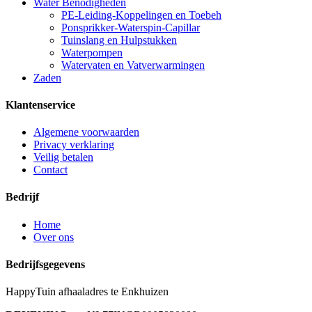
Water Benodigheden
PE-Leiding-Koppelingen en Toebeh
Ponsprikker-Waterspin-Capillar
Tuinslang en Hulpstukken
Waterpompen
Watervaten en Vatverwarmingen
Zaden
Klantenservice
Algemene voorwaarden
Privacy verklaring
Veilig betalen
Contact
Bedrijf
Home
Over ons
Bedrijfsgegevens
HappyTuin afhaaladres te Enkhuizen