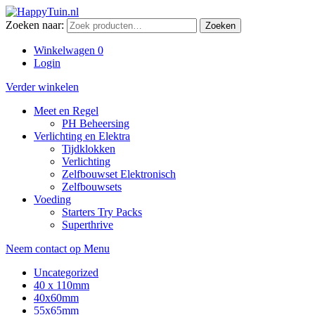
Zoeken naar:
Zoeken
Winkelwagen
0
Login
Verder winkelen
Meet en Regel
PH Beheersing
Verlichting en Elektra
Tijdklokken
Verlichting
Zelfbouwset Elektronisch
Zelfbouwsets
Voeding
Starters Try Packs
Superthrive
Neem contact op
Menu
Uncategorized
40 x 110mm
40x60mm
55x65mm