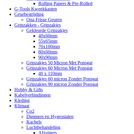
Rolling Papers & Pre-Rolled
G-Tools Kweekkasten
Geurbestrijding
Ona Frisse Geuren
Gripzakken - Gripzakjes
Gekleurde Gripzakjes
40x60mm
55x65mm
70x100mm
80x60mm
90x90mm
Gripzakjes 50 Micron Met Ponsgat
Gripzakjes 60 Micron Met Ponsgat
40 x 110mm
Gripzakjes 60 micron Zonder Ponsgat
Gripzakjes 90 micron Zonder Ponsgat
Hobby & Gifts
Kabelverbindingen
Kleding
Klimaat
Co2
Dimmers en Hygrostaten
Kachels
Luchtbehandeling
Afzuigers