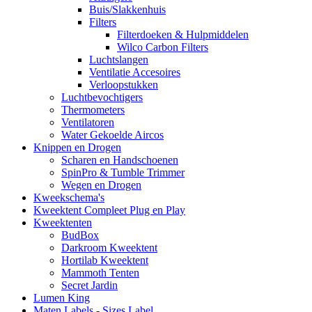
Buis/Slakkenhuis
Filters
Filterdoeken & Hulpmiddelen
Wilco Carbon Filters
Luchtslangen
Ventilatie Accesoires
Verloopstukken
Luchtbevochtigers
Thermometers
Ventilatoren
Water Gekoelde Aircos
Knippen en Drogen
Scharen en Handschoenen
SpinPro & Tumble Trimmer
Wegen en Drogen
Kweekschema's
Kweektent Compleet Plug en Play
Kweektenten
BudBox
Darkroom Kweektent
Hortilab Kweektent
Mammoth Tenten
Secret Jardin
Lumen King
Maten Labels - Sizes Label