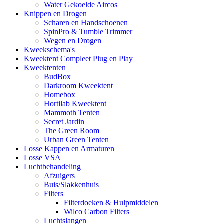
Water Gekoelde Aircos
Knippen en Drogen
Scharen en Handschoenen
SpinPro & Tumble Trimmer
Wegen en Drogen
Kweekschema's
Kweektent Compleet Plug en Play
Kweektenten
BudBox
Darkroom Kweektent
Homebox
Hortilab Kweektent
Mammoth Tenten
Secret Jardin
The Green Room
Urban Green Tenten
Losse Kappen en Armaturen
Losse VSA
Luchtbehandeling
Afzuigers
Buis/Slakkenhuis
Filters
Filterdoeken & Hulpmiddelen
Wilco Carbon Filters
Luchtslangen