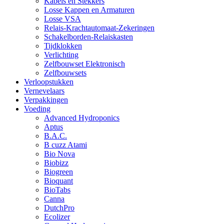
Kabels en Stekkers
Losse Kappen en Armaturen
Losse VSA
Relais-Krachtautomaat-Zekeringen
Schakelborden-Relaiskasten
Tijdklokken
Verlichting
Zelfbouwset Elektronisch
Zelfbouwsets
Verloopstukken
Vernevelaars
Verpakkingen
Voeding
Advanced Hydroponics
Aptus
B.A.C.
B cuzz Atami
Bio Nova
Biobizz
Biogreen
Bioquant
BioTabs
Canna
DutchPro
Ecolizer