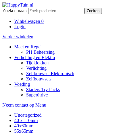
Zoeken naar:
Zoeken
Winkelwagen
0
Login
Verder winkelen
Meet en Regel
PH Beheersing
Verlichting en Elektra
Tijdklokken
Verlichting
Zelfbouwset Elektronisch
Zelfbouwsets
Voeding
Starters Try Packs
Superthrive
Neem contact op
Menu
Uncategorized
40 x 110mm
40x60mm
55x65mm