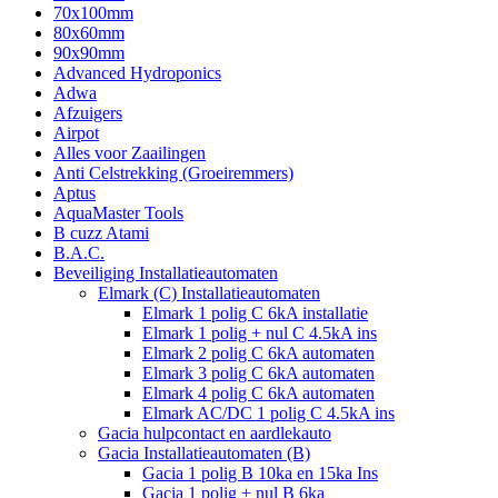
70x100mm
80x60mm
90x90mm
Advanced Hydroponics
Adwa
Afzuigers
Airpot
Alles voor Zaailingen
Anti Celstrekking (Groeiremmers)
Aptus
AquaMaster Tools
B cuzz Atami
B.A.C.
Beveiliging Installatieautomaten
Elmark (C) Installatieautomaten
Elmark 1 polig C 6kA installatie
Elmark 1 polig + nul C 4.5kA ins
Elmark 2 polig C 6kA automaten
Elmark 3 polig C 6kA automaten
Elmark 4 polig C 6kA automaten
Elmark AC/DC 1 polig C 4.5kA ins
Gacia hulpcontact en aardlekauto
Gacia Installatieautomaten (B)
Gacia 1 polig B 10ka en 15ka Ins
Gacia 1 polig + nul B 6ka