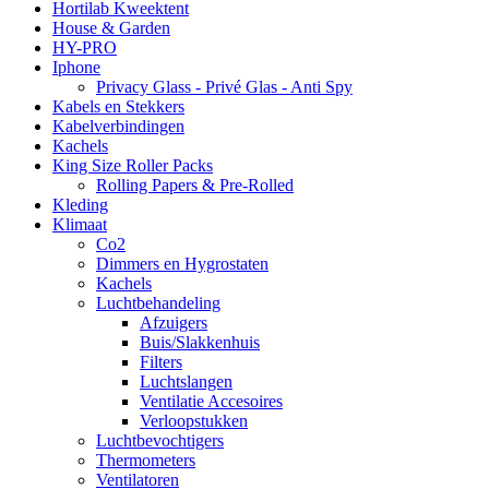
Hortilab Kweektent
House & Garden
HY-PRO
Iphone
Privacy Glass - Privé Glas - Anti Spy
Kabels en Stekkers
Kabelverbindingen
Kachels
King Size Roller Packs
Rolling Papers & Pre-Rolled
Kleding
Klimaat
Co2
Dimmers en Hygrostaten
Kachels
Luchtbehandeling
Afzuigers
Buis/Slakkenhuis
Filters
Luchtslangen
Ventilatie Accesoires
Verloopstukken
Luchtbevochtigers
Thermometers
Ventilatoren