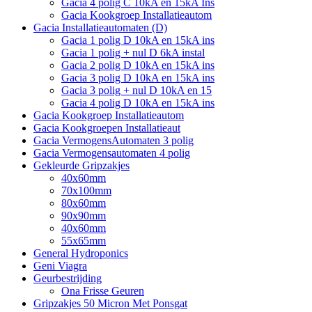
Gacia 4 polig C 10kA en 15kA Ins
Gacia Kookgroep Installatieautom
Gacia Installatieautomaten (D)
Gacia 1 polig D 10kA en 15kA ins
Gacia 1 polig + nul D 6kA instal
Gacia 2 polig D 10kA en 15kA ins
Gacia 3 polig D 10kA en 15kA ins
Gacia 3 polig + nul D 10kA en 15
Gacia 4 polig D 10kA en 15kA ins
Gacia Kookgroep Installatieautom
Gacia Kookgroepen Installatieaut
Gacia VermogensAutomaten 3 polig
Gacia Vermogensautomaten 4 polig
Gekleurde Gripzakjes
40x60mm
70x100mm
80x60mm
90x90mm
40x60mm
55x65mm
General Hydroponics
Geni Viagra
Geurbestrijding
Ona Frisse Geuren
Gripzakjes 50 Micron Met Ponsgat