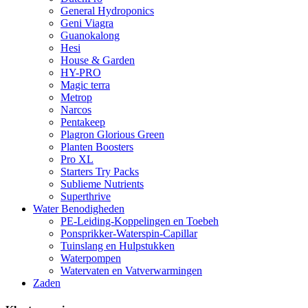
General Hydroponics
Geni Viagra
Guanokalong
Hesi
House & Garden
HY-PRO
Magic terra
Metrop
Narcos
Pentakeep
Plagron Glorious Green
Planten Boosters
Pro XL
Starters Try Packs
Sublieme Nutrients
Superthrive
Water Benodigheden
PE-Leiding-Koppelingen en Toebeh
Ponsprikker-Waterspin-Capillar
Tuinslang en Hulpstukken
Waterpompen
Watervaten en Vatverwarmingen
Zaden