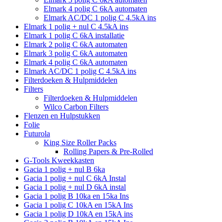
Elmark 4 polig C 6kA automaten
Elmark AC/DC 1 polig C 4.5kA ins
Elmark 1 polig + nul C 4.5kA ins
Elmark 1 polig C 6kA installatie
Elmark 2 polig C 6kA automaten
Elmark 3 polig C 6kA automaten
Elmark 4 polig C 6kA automaten
Elmark AC/DC 1 polig C 4.5kA ins
Filterdoeken & Hulpmiddelen
Filters
Filterdoeken & Hulpmiddelen
Wilco Carbon Filters
Flenzen en Hulpstukken
Folie
Futurola
King Size Roller Packs
Rolling Papers & Pre-Rolled
G-Tools Kweekkasten
Gacia 1 polig + nul B 6ka
Gacia 1 polig + nul C 6kA Instal
Gacia 1 polig + nul D 6kA instal
Gacia 1 polig B 10ka en 15ka Ins
Gacia 1 polig C 10kA en 15kA Ins
Gacia 1 polig D 10kA en 15kA ins