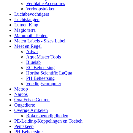
Ventilatie Accesoires
Verloopstukken
Luchtbevochtigers
Luchtslangen
Lumen King
Magic terra
Mammoth Tenten
Maten Labels - Sizes Label
Meet en Regel
Adwa
AquaMaster Tools
Bluelab
EC Beheersing
Horiba Scientific LaQua
PH Beheersing
Voedingscomputer
Metrop
Narcos
Ona Frisse Geuren
Ongedierte
Overige Artikelen
Rokersbenodigdheden
PE-Leiding-Koppelingen en Toebeh
Pentakeep
PH Beheersing