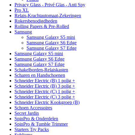
Privacy Glass - Privé Glas - Anti Spy
Pro XL
Relais-Krachtautomaat-Zekeringen
Rokersbenodigdheden
Rolling Papers & Pre-Rolled
Samsung
Samsung Galaxy S5 mini
Samsung Galaxy S6 Edge
Samsung Galaxy S7 Edge
Samsung Galaxy S5 mini
Samsung Galaxy S6 Edge
Samsung Galaxy S7 Edge
Schakelborden-Relaiskasten
Scharen en Handschoenen
Schneider Electric (B) 1 polig +
Schneider Electric (B) 3 polig +
Schneider Electric (C) 1 polig +
Schneider Electric (C) 3 polig +
Schneider Electric Kookgroep (B)
Schoen Accessoires
Secret Jardin
SpinPro & Onderdelen
SpinPro & Tumble Trimmer
Starters Try Packs
Sublieme