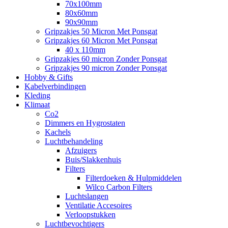
70x100mm
80x60mm
90x90mm
Gripzakjes 50 Micron Met Ponsgat
Gripzakjes 60 Micron Met Ponsgat
40 x 110mm
Gripzakjes 60 micron Zonder Ponsgat
Gripzakjes 90 micron Zonder Ponsgat
Hobby & Gifts
Kabelverbindingen
Kleding
Klimaat
Co2
Dimmers en Hygrostaten
Kachels
Luchtbehandeling
Afzuigers
Buis/Slakkenhuis
Filters
Filterdoeken & Hulpmiddelen
Wilco Carbon Filters
Luchtslangen
Ventilatie Accesoires
Verloopstukken
Luchtbevochtigers