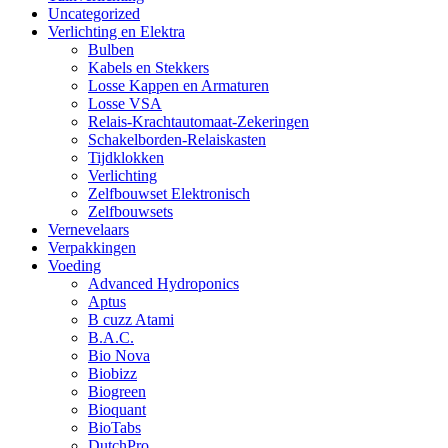
Uncategorized
Verlichting en Elektra
Bulben
Kabels en Stekkers
Losse Kappen en Armaturen
Losse VSA
Relais-Krachtautomaat-Zekeringen
Schakelborden-Relaiskasten
Tijdklokken
Verlichting
Zelfbouwset Elektronisch
Zelfbouwsets
Vernevelaars
Verpakkingen
Voeding
Advanced Hydroponics
Aptus
B cuzz Atami
B.A.C.
Bio Nova
Biobizz
Biogreen
Bioquant
BioTabs
DutchPro