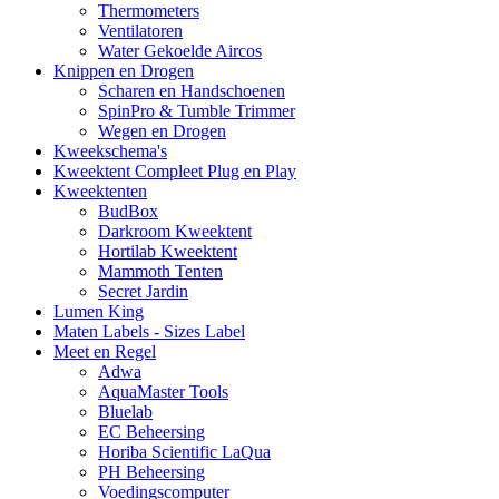
Thermometers
Ventilatoren
Water Gekoelde Aircos
Knippen en Drogen
Scharen en Handschoenen
SpinPro & Tumble Trimmer
Wegen en Drogen
Kweekschema's
Kweektent Compleet Plug en Play
Kweektenten
BudBox
Darkroom Kweektent
Hortilab Kweektent
Mammoth Tenten
Secret Jardin
Lumen King
Maten Labels - Sizes Label
Meet en Regel
Adwa
AquaMaster Tools
Bluelab
EC Beheersing
Horiba Scientific LaQua
PH Beheersing
Voedingscomputer