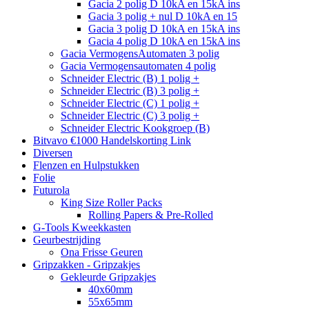
Gacia 2 polig D 10kA en 15kA ins
Gacia 3 polig + nul D 10kA en 15
Gacia 3 polig D 10kA en 15kA ins
Gacia 4 polig D 10kA en 15kA ins
Gacia VermogensAutomaten 3 polig
Gacia Vermogensautomaten 4 polig
Schneider Electric (B) 1 polig +
Schneider Electric (B) 3 polig +
Schneider Electric (C) 1 polig +
Schneider Electric (C) 3 polig +
Schneider Electric Kookgroep (B)
Bitvavo €1000 Handelskorting Link
Diversen
Flenzen en Hulpstukken
Folie
Futurola
King Size Roller Packs
Rolling Papers & Pre-Rolled
G-Tools Kweekkasten
Geurbestrijding
Ona Frisse Geuren
Gripzakken - Gripzakjes
Gekleurde Gripzakjes
40x60mm
55x65mm