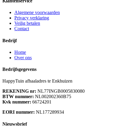
Klantenservice
Algemene voorwaarden
Privacy verklaring
Veilig betalen
Contact
Bedrijf
Home
Over ons
Bedrijfsgegevens
HappyTuin afhaaladres te Enkhuizen
REKENING nr:
NL77INGB0005830080
BTW nummer:
NL002002360B75
Kvk nummer:
66724201
EORI nummer:
NL177289934
Nieuwsbrief