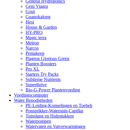
General Hydroponics
Geni Viagra
Gout
Guanokalong
Hesi
House & Garden
HY-PRO
Magic terra
Metrop
Narcos
Pentakeep
Plagron Glorious Green
Planten Boosters
Pro XL
Starters Try Packs
Sublieme Nutrients
Superthrive
Bio-G-Power Plantenvoeding
Voedingscomputer
Water Benodigheden
PE-Leiding-Koppelingen en Toebeh
Ponsprikker-Waterspin-Capillar
Tuinslang en Hulpstukken
Waterpompen
Watervaten en Vatverwarmingen