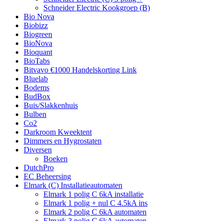
Schneider Electric Kookgroep (B)
Bio Nova
Biobizz
Biogreen
BioNova
Bioquant
BioTabs
Bitvavo €1000 Handelskorting Link
Bluelab
Bodems
BudBox
Buis/Slakkenhuis
Bulben
Co2
Darkroom Kweektent
Dimmers en Hygrostaten
Diversen
Boeken
DutchPro
EC Beheersing
Elmark (C) Installatieautomaten
Elmark 1 polig C 6kA installatie
Elmark 1 polig + nul C 4.5kA ins
Elmark 2 polig C 6kA automaten
Elmark 3 polig C 6kA automaten