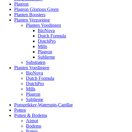
Plagron
Plagron Glorious Green
Planten Boosters
Planten Verzorging
Planten Voedingen
BioNova
Dutch Formula
DutchPro
Mills
Plagron
Sublieme
Substraten
Planten Voedingen
BioNova
Dutch Formula
DutchPro
Mills
Plagron
Sublieme
Ponsprikker-Waterspin-Capillar
Potten
Potten & Bodems
Airpot
Bodems
Potten