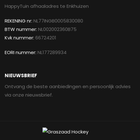
HappyTuin afhaaladres te Enkhuizen
REKENING nr:
NL77INGB0005830080
BTW nummer:
NL002002360B75
Kvk nummer:
66724201
EORI nummer:
NL177289934
NIEUWSBRIEF
Ontvang de beste aanbiedingen en persoonlijk advies
via onze nieuwsbrief.