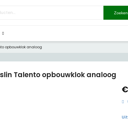
Zoeken
ento opbouwklok analoog
slin Talento opbouwklok analoog
Ui