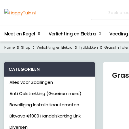
Zoeken
naar:
Meet en Regel
Verlichting en Elektra
Voeding
Home
Shop
Verlichting en Elektra
Tijdklokken
Grasslin Tal
CATEGORIEEN
Gras
Alles voor Zaailingen
Anti Celstrekking (Groeiremmers)
Beveiliging Installatieautomaten
Bitvavo €1000 Handelskorting Link
Diversen