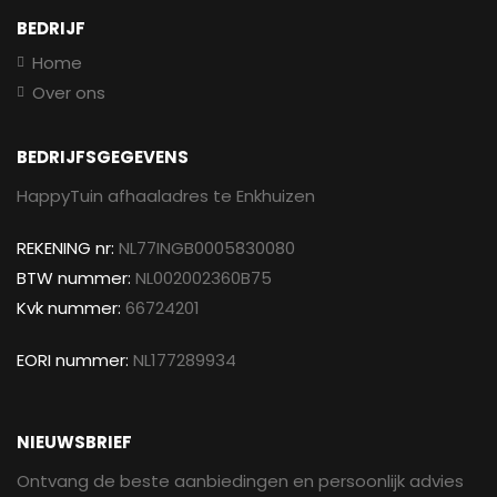
BEDRIJF
Home
Over ons
BEDRIJFSGEGEVENS
HappyTuin afhaaladres te Enkhuizen
REKENING nr:
NL77INGB0005830080
BTW nummer:
NL002002360B75
Kvk nummer:
66724201
EORI nummer:
NL177289934
NIEUWSBRIEF
Ontvang de beste aanbiedingen en persoonlijk advies