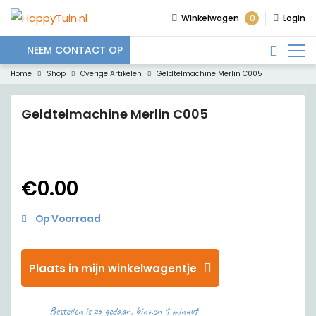
0
Winkelwagen
Login
NEEM CONTACT OP
Home
Shop
Overige Artikelen
Geldtelmachine Merlin C005
Geldtelmachine Merlin C005
€
0.00
Op Voorraad
Plaats in mijn winkelwagentje
Bestellen is zo gedaan, binnen 1 minuut