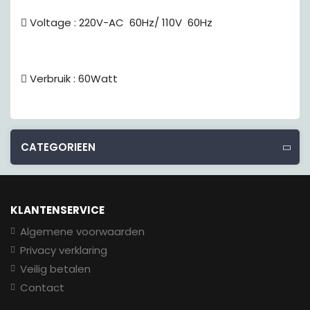
 Voltage : 220V-AC  60Hz/ 110V  60Hz
 Verbruik : 60Watt
CATEGORIEEN
KLANTENSERVICE
Algemene voorwaarden
Privacy verklaring
Veilig betalen
Contact