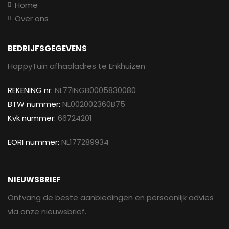
Home
Over ons
BEDRIJFSGEGEVENS
HappyTuin afhaaladres te Enkhuizen
REKENING nr:
NL77INGB0005830080
BTW nummer:
NL002002360B75
Kvk nummer:
66724201
EORI nummer:
NL177289934
NIEUWSBRIEF
Ontvang de beste aanbiedingen en persoonlijk advies
via onze nieuwsbrief.