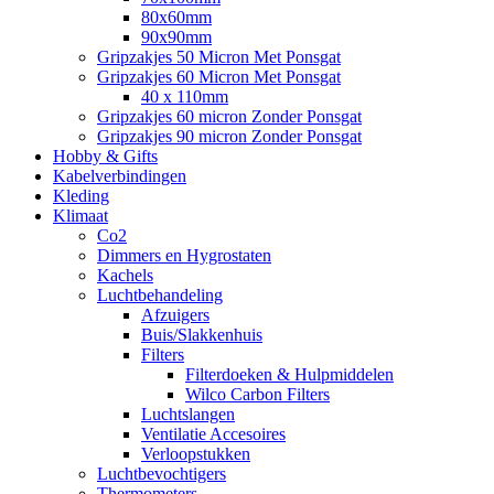
80x60mm
90x90mm
Gripzakjes 50 Micron Met Ponsgat
Gripzakjes 60 Micron Met Ponsgat
40 x 110mm
Gripzakjes 60 micron Zonder Ponsgat
Gripzakjes 90 micron Zonder Ponsgat
Hobby & Gifts
Kabelverbindingen
Kleding
Klimaat
Co2
Dimmers en Hygrostaten
Kachels
Luchtbehandeling
Afzuigers
Buis/Slakkenhuis
Filters
Filterdoeken & Hulpmiddelen
Wilco Carbon Filters
Luchtslangen
Ventilatie Accesoires
Verloopstukken
Luchtbevochtigers
Thermometers