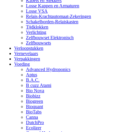
Kabels en Stekkers
Losse Kappen en Armaturen
Losse VSA
Relais-Krachtautomaat-Zekeringen
Schakelborden-Relaiskasten
Tijdklokken
Verlichting
Zelfbouwset Elektronisch
Zelfbouwsets
Verloopstukken
Vernevelaars
Verpakkingen
Voeding
Advanced Hydroponics
Aptus
B.A.C.
B cuzz Atami
Bio Nova
Biobizz
Biogreen
Bioquant
BioTabs
Canna
DutchPro
Ecolizer