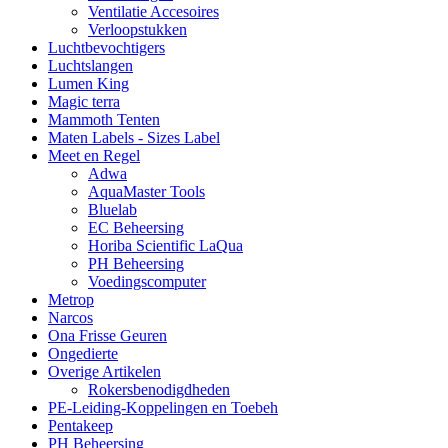
Ventilatie Accesoires
Verloopstukken
Luchtbevochtigers
Luchtslangen
Lumen King
Magic terra
Mammoth Tenten
Maten Labels - Sizes Label
Meet en Regel
Adwa
AquaMaster Tools
Bluelab
EC Beheersing
Horiba Scientific LaQua
PH Beheersing
Voedingscomputer
Metrop
Narcos
Ona Frisse Geuren
Ongedierte
Overige Artikelen
Rokersbenodigdheden
PE-Leiding-Koppelingen en Toebeh
Pentakeep
PH Beheersing