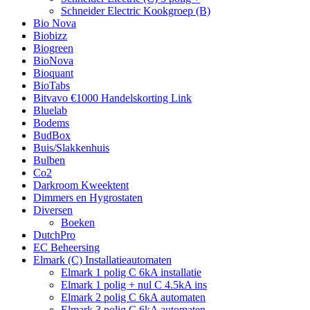
Schneider Electric Kookgroep (B)
Bio Nova
Biobizz
Biogreen
BioNova
Bioquant
BioTabs
Bitvavo €1000 Handelskorting Link
Bluelab
Bodems
BudBox
Buis/Slakkenhuis
Bulben
Co2
Darkroom Kweektent
Dimmers en Hygrostaten
Diversen
Boeken
DutchPro
EC Beheersing
Elmark (C) Installatieautomaten
Elmark 1 polig C 6kA installatie
Elmark 1 polig + nul C 4.5kA ins
Elmark 2 polig C 6kA automaten
Elmark 3 polig C 6kA automaten