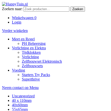
Zoeken naar:
Zoeken
Winkelwagen
0
Login
Verder winkelen
Meet en Regel
PH Beheersing
Verlichting en Elektra
Tijdklokken
Verlichting
Zelfbouwset Elektronisch
Zelfbouwsets
Voeding
Starters Try Packs
Superthrive
Neem contact op
Menu
Uncategorized
40 x 110mm
40x60mm
55x65mm