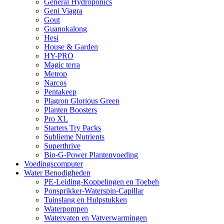
General Hydroponics
Geni Viagra
Gout
Guanokalong
Hesi
House & Garden
HY-PRO
Magic terra
Metrop
Narcos
Pentakeep
Plagron Glorious Green
Planten Boosters
Pro XL
Starters Try Packs
Sublieme Nutrients
Superthrive
Bio-G-Power Plantenvoeding
Voedingscomputer
Water Benodigheden
PE-Leiding-Koppelingen en Toebeh
Ponsprikker-Waterspin-Capillar
Tuinslang en Hulpstukken
Waterpompen
Watervaten en Vatverwarmingen