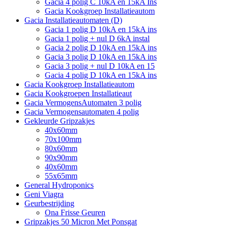
Gacia 4 polig C 10kA en 15kA Ins
Gacia Kookgroep Installatieautom
Gacia Installatieautomaten (D)
Gacia 1 polig D 10kA en 15kA ins
Gacia 1 polig + nul D 6kA instal
Gacia 2 polig D 10kA en 15kA ins
Gacia 3 polig D 10kA en 15kA ins
Gacia 3 polig + nul D 10kA en 15
Gacia 4 polig D 10kA en 15kA ins
Gacia Kookgroep Installatieautom
Gacia Kookgroepen Installatieaut
Gacia VermogensAutomaten 3 polig
Gacia Vermogensautomaten 4 polig
Gekleurde Gripzakjes
40x60mm
70x100mm
80x60mm
90x90mm
40x60mm
55x65mm
General Hydroponics
Geni Viagra
Geurbestrijding
Ona Frisse Geuren
Gripzakjes 50 Micron Met Ponsgat