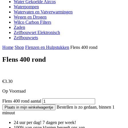
Water Gekoelde Aircos
Waterpompen
Watervaten en Vatverwarmingen
Wegen en Drogen
Wilco Carbon Filters
Zaden
Zelfbouwset Elektronisch
Zelfbouwsets
Home
Shop
Flenzen en Hulpstukken
Flens 400 rond
Flens 400 rond
€
3.30
Op Voorraad
Flens 400 rond aantal
Bestellen is zo gedaan, binnen 1
Plaats in mijn winkelwagentje
minuut
24 uur per dag! 7 dagen per week!
100% van onze klanten beveelt ons aan