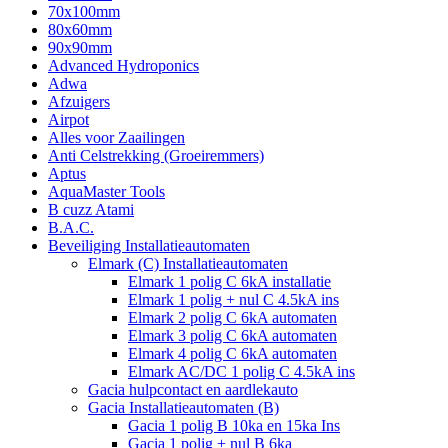
70x100mm
80x60mm
90x90mm
Advanced Hydroponics
Adwa
Afzuigers
Airpot
Alles voor Zaailingen
Anti Celstrekking (Groeiremmers)
Aptus
AquaMaster Tools
B cuzz Atami
B.A.C.
Beveiliging Installatieautomaten
Elmark (C) Installatieautomaten
Elmark 1 polig C 6kA installatie
Elmark 1 polig + nul C 4.5kA ins
Elmark 2 polig C 6kA automaten
Elmark 3 polig C 6kA automaten
Elmark 4 polig C 6kA automaten
Elmark AC/DC 1 polig C 4.5kA ins
Gacia hulpcontact en aardlekauto
Gacia Installatieautomaten (B)
Gacia 1 polig B 10ka en 15ka Ins
Gacia 1 polig + nul B 6ka