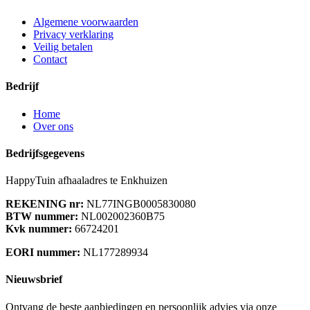
Algemene voorwaarden
Privacy verklaring
Veilig betalen
Contact
Bedrijf
Home
Over ons
Bedrijfsgegevens
HappyTuin afhaaladres te Enkhuizen
REKENING nr:
NL77INGB0005830080
BTW nummer:
NL002002360B75
Kvk nummer:
66724201
EORI nummer:
NL177289934
Nieuwsbrief
Ontvang de beste aanbiedingen en persoonlijk advies via onze