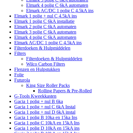
Elmark 4 polig C 6kA automaten
Elmark AC/DC 1 polig C 4.5kA ins
Elmark 1 polig + nul C 4.5kA ins
Elmark 1 polig C 6kA installatie
Elmark 2 polig C 6kA automaten
Elmark 3 polig C 6kA automaten
Elmark 4 polig C 6kA automaten
Elmark AC/DC 1 polig C 4.5kA ins
Filterdoeken & Hulpmiddelen
Filters
Filterdoeken & Hulpmiddelen
Wilco Carbon Filters
Flenzen en Hulpstukken
Folie
Futurola
King Size Roller Packs
Rolling Papers & Pre-Rolled
G-Tools Kweekkasten
Gacia 1 polig + nul B 6ka
Gacia 1 polig + nul C 6kA Instal
Gacia 1 polig + nul D 6kA instal
Gacia 1 polig B 10ka en 15ka Ins
Gacia 1 polig C 10kA en 15kA Ins
Gacia 1 polig D 10kA en 15kA ins