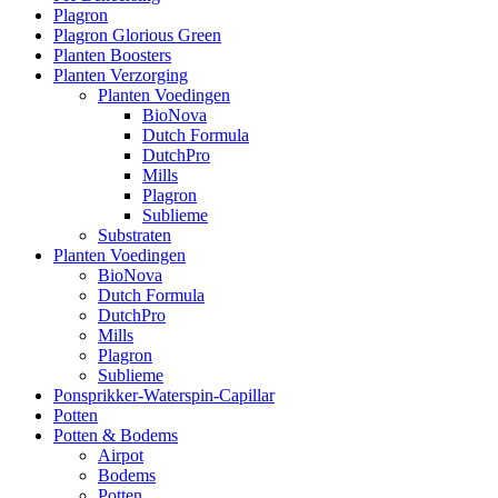
Plagron
Plagron Glorious Green
Planten Boosters
Planten Verzorging
Planten Voedingen
BioNova
Dutch Formula
DutchPro
Mills
Plagron
Sublieme
Substraten
Planten Voedingen
BioNova
Dutch Formula
DutchPro
Mills
Plagron
Sublieme
Ponsprikker-Waterspin-Capillar
Potten
Potten & Bodems
Airpot
Bodems
Potten