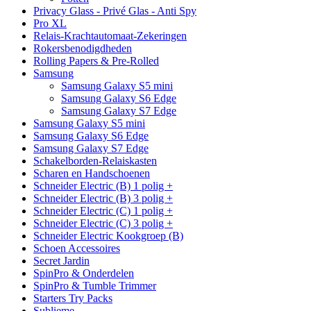
Privacy Glass - Privé Glas - Anti Spy
Pro XL
Relais-Krachtautomaat-Zekeringen
Rokersbenodigdheden
Rolling Papers & Pre-Rolled
Samsung
Samsung Galaxy S5 mini
Samsung Galaxy S6 Edge
Samsung Galaxy S7 Edge
Samsung Galaxy S5 mini
Samsung Galaxy S6 Edge
Samsung Galaxy S7 Edge
Schakelborden-Relaiskasten
Scharen en Handschoenen
Schneider Electric (B) 1 polig +
Schneider Electric (B) 3 polig +
Schneider Electric (C) 1 polig +
Schneider Electric (C) 3 polig +
Schneider Electric Kookgroep (B)
Schoen Accessoires
Secret Jardin
SpinPro & Onderdelen
SpinPro & Tumble Trimmer
Starters Try Packs
Sublieme