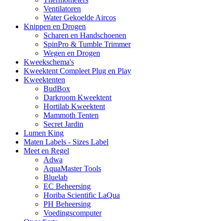
Ventilatoren
Water Gekoelde Aircos
Knippen en Drogen
Scharen en Handschoenen
SpinPro & Tumble Trimmer
Wegen en Drogen
Kweekschema's
Kweektent Compleet Plug en Play
Kweektenten
BudBox
Darkroom Kweektent
Hortilab Kweektent
Mammoth Tenten
Secret Jardin
Lumen King
Maten Labels - Sizes Label
Meet en Regel
Adwa
AquaMaster Tools
Bluelab
EC Beheersing
Horiba Scientific LaQua
PH Beheersing
Voedingscomputer