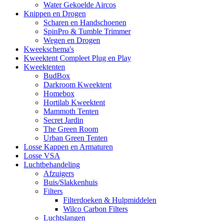
Water Gekoelde Aircos
Knippen en Drogen
Scharen en Handschoenen
SpinPro & Tumble Trimmer
Wegen en Drogen
Kweekschema's
Kweektent Compleet Plug en Play
Kweektenten
BudBox
Darkroom Kweektent
Homebox
Hortilab Kweektent
Mammoth Tenten
Secret Jardin
The Green Room
Urban Green Tenten
Losse Kappen en Armaturen
Losse VSA
Luchtbehandeling
Afzuigers
Buis/Slakkenhuis
Filters
Filterdoeken & Hulpmiddelen
Wilco Carbon Filters
Luchtslangen