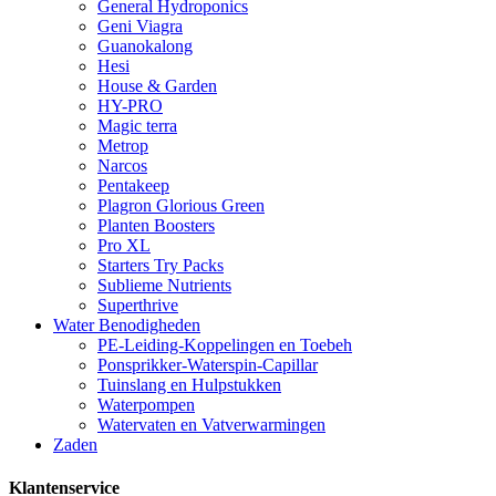
General Hydroponics
Geni Viagra
Guanokalong
Hesi
House & Garden
HY-PRO
Magic terra
Metrop
Narcos
Pentakeep
Plagron Glorious Green
Planten Boosters
Pro XL
Starters Try Packs
Sublieme Nutrients
Superthrive
Water Benodigheden
PE-Leiding-Koppelingen en Toebeh
Ponsprikker-Waterspin-Capillar
Tuinslang en Hulpstukken
Waterpompen
Watervaten en Vatverwarmingen
Zaden
Klantenservice