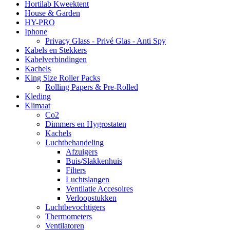
Hortilab Kweektent
House & Garden
HY-PRO
Iphone
Privacy Glass - Privé Glas - Anti Spy
Kabels en Stekkers
Kabelverbindingen
Kachels
King Size Roller Packs
Rolling Papers & Pre-Rolled
Kleding
Klimaat
Co2
Dimmers en Hygrostaten
Kachels
Luchtbehandeling
Afzuigers
Buis/Slakkenhuis
Filters
Luchtslangen
Ventilatie Accesoires
Verloopstukken
Luchtbevochtigers
Thermometers
Ventilatoren