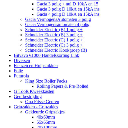
Gacia 3 polig + nul D 10kA en 15
Gacia 3 polig D 10kA en 15kA ins
Gacia 4 polig D 10kA en 15kA ins
Gacia VermogensAutomaten 3 polig
Gacia Vermogensautomaten 4 polig
Schneider Electric (B) 1 polig +
Schneider Electric (B) 3 polig +
Schneider Electric (C) 1 polig +
Schneider Electric (C) 3 polig +
Schneider Electric Kookgroep (B)
Bitvavo €1000 Handelskorting Link
Diversen
Flenzen en Hulpstukken
Folie
Futurola
King Size Roller Packs
Rolling Papers & Pre-Rolled
G-Tools Kweekkasten
Geurbestrijding
Ona Frisse Geuren
Gripzakken - Gripzakjes
Gekleurde Gripzakjes
40x60mm
55x65mm
70x100mm