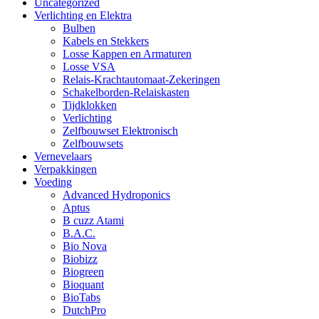
Uncategorized
Verlichting en Elektra
Bulben
Kabels en Stekkers
Losse Kappen en Armaturen
Losse VSA
Relais-Krachtautomaat-Zekeringen
Schakelborden-Relaiskasten
Tijdklokken
Verlichting
Zelfbouwset Elektronisch
Zelfbouwsets
Vernevelaars
Verpakkingen
Voeding
Advanced Hydroponics
Aptus
B cuzz Atami
B.A.C.
Bio Nova
Biobizz
Biogreen
Bioquant
BioTabs
DutchPro