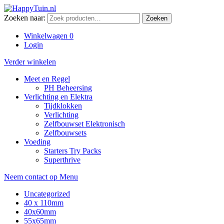
Zoeken naar:
Zoeken
Winkelwagen
0
Login
Verder winkelen
Meet en Regel
PH Beheersing
Verlichting en Elektra
Tijdklokken
Verlichting
Zelfbouwset Elektronisch
Zelfbouwsets
Voeding
Starters Try Packs
Superthrive
Neem contact op
Menu
Uncategorized
40 x 110mm
40x60mm
55x65mm