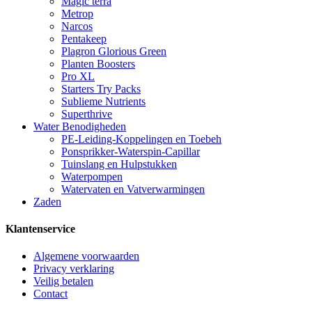
Magic terra
Metrop
Narcos
Pentakeep
Plagron Glorious Green
Planten Boosters
Pro XL
Starters Try Packs
Sublieme Nutrients
Superthrive
Water Benodigheden
PE-Leiding-Koppelingen en Toebeh
Ponsprikker-Waterspin-Capillar
Tuinslang en Hulpstukken
Waterpompen
Watervaten en Vatverwarmingen
Zaden
Klantenservice
Algemene voorwaarden
Privacy verklaring
Veilig betalen
Contact