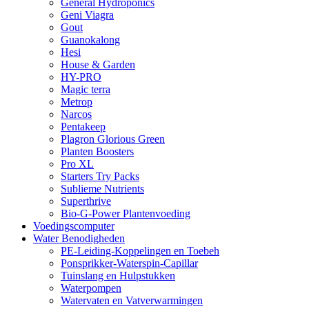
General Hydroponics
Geni Viagra
Gout
Guanokalong
Hesi
House & Garden
HY-PRO
Magic terra
Metrop
Narcos
Pentakeep
Plagron Glorious Green
Planten Boosters
Pro XL
Starters Try Packs
Sublieme Nutrients
Superthrive
Bio-G-Power Plantenvoeding
Voedingscomputer
Water Benodigheden
PE-Leiding-Koppelingen en Toebeh
Ponsprikker-Waterspin-Capillar
Tuinslang en Hulpstukken
Waterpompen
Watervaten en Vatverwarmingen