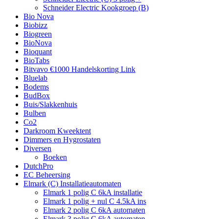
Schneider Electric Kookgroep (B)
Bio Nova
Biobizz
Biogreen
BioNova
Bioquant
BioTabs
Bitvavo €1000 Handelskorting Link
Bluelab
Bodems
BudBox
Buis/Slakkenhuis
Bulben
Co2
Darkroom Kweektent
Dimmers en Hygrostaten
Diversen
Boeken
DutchPro
EC Beheersing
Elmark (C) Installatieautomaten
Elmark 1 polig C 6kA installatie
Elmark 1 polig + nul C 4.5kA ins
Elmark 2 polig C 6kA automaten
Elmark 3 polig C 6kA automaten