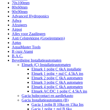
70x100mm
80x60mm
90x90mm
Advanced Hydroponics
Adwa
Afzuigers
Airpot
Alles voor Zaailingen
Anti Celstrekking (Groeiremmers)
Aptus
AquaMaster Tools
B cuzz Atami
B.A.C.
Beveiliging Installatieautomaten
Elmark (C) Installatieautomaten
Elmark 1 polig C 6kA installatie
Elmark 1 polig + nul C 4.5kA ins
Elmark 2 polig C 6kA automaten
Elmark 3 polig C 6kA automaten
Elmark 4 polig C 6kA automaten
Elmark AC/DC 1 polig C 4.5kA ins
Gacia hulpcontact en aardlekauto
Gacia Installatieautomaten (B)
Gacia 1 polig B 10ka en 15ka Ins
Gacia 1 polig + nul B 6ka