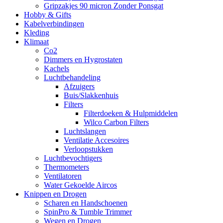
Gripzakjes 90 micron Zonder Ponsgat
Hobby & Gifts
Kabelverbindingen
Kleding
Klimaat
Co2
Dimmers en Hygrostaten
Kachels
Luchtbehandeling
Afzuigers
Buis/Slakkenhuis
Filters
Filterdoeken & Hulpmiddelen
Wilco Carbon Filters
Luchtslangen
Ventilatie Accesoires
Verloopstukken
Luchtbevochtigers
Thermometers
Ventilatoren
Water Gekoelde Aircos
Knippen en Drogen
Scharen en Handschoenen
SpinPro & Tumble Trimmer
Wegen en Drogen