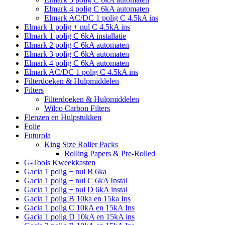
Elmark 4 polig C 6kA automaten
Elmark AC/DC 1 polig C 4.5kA ins
Elmark 1 polig + nul C 4.5kA ins
Elmark 1 polig C 6kA installatie
Elmark 2 polig C 6kA automaten
Elmark 3 polig C 6kA automaten
Elmark 4 polig C 6kA automaten
Elmark AC/DC 1 polig C 4.5kA ins
Filterdoeken & Hulpmiddelen
Filters
Filterdoeken & Hulpmiddelen
Wilco Carbon Filters
Flenzen en Hulpstukken
Folie
Futurola
King Size Roller Packs
Rolling Papers & Pre-Rolled
G-Tools Kweekkasten
Gacia 1 polig + nul B 6ka
Gacia 1 polig + nul C 6kA Instal
Gacia 1 polig + nul D 6kA instal
Gacia 1 polig B 10ka en 15ka Ins
Gacia 1 polig C 10kA en 15kA Ins
Gacia 1 polig D 10kA en 15kA ins