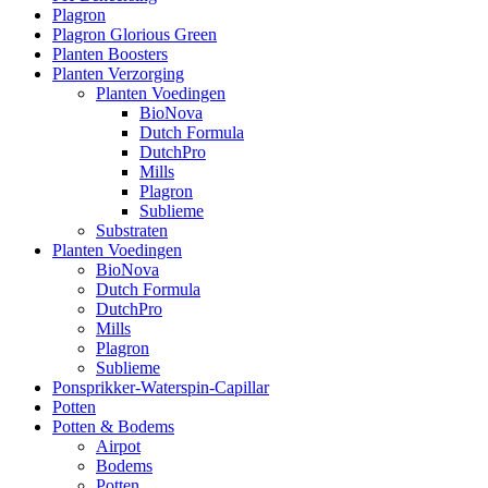
Plagron
Plagron Glorious Green
Planten Boosters
Planten Verzorging
Planten Voedingen
BioNova
Dutch Formula
DutchPro
Mills
Plagron
Sublieme
Substraten
Planten Voedingen
BioNova
Dutch Formula
DutchPro
Mills
Plagron
Sublieme
Ponsprikker-Waterspin-Capillar
Potten
Potten & Bodems
Airpot
Bodems
Potten