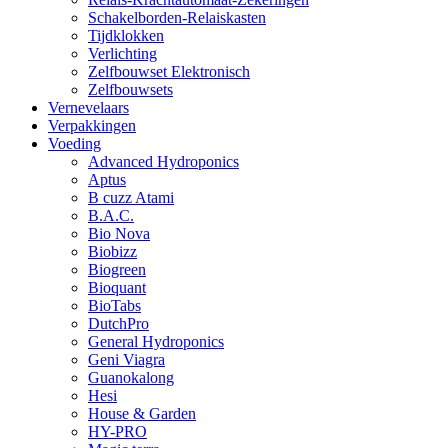
Schakelborden-Relaiskasten
Tijdklokken
Verlichting
Zelfbouwset Elektronisch
Zelfbouwsets
Vernevelaars
Verpakkingen
Voeding
Advanced Hydroponics
Aptus
B cuzz Atami
B.A.C.
Bio Nova
Biobizz
Biogreen
Bioquant
BioTabs
DutchPro
General Hydroponics
Geni Viagra
Guanokalong
Hesi
House & Garden
HY-PRO