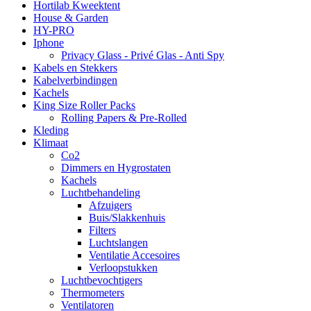
Hortilab Kweektent
House & Garden
HY-PRO
Iphone
Privacy Glass - Privé Glas - Anti Spy
Kabels en Stekkers
Kabelverbindingen
Kachels
King Size Roller Packs
Rolling Papers & Pre-Rolled
Kleding
Klimaat
Co2
Dimmers en Hygrostaten
Kachels
Luchtbehandeling
Afzuigers
Buis/Slakkenhuis
Filters
Luchtslangen
Ventilatie Accesoires
Verloopstukken
Luchtbevochtigers
Thermometers
Ventilatoren