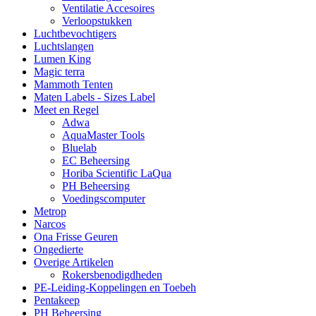
Ventilatie Accesoires
Verloopstukken
Luchtbevochtigers
Luchtslangen
Lumen King
Magic terra
Mammoth Tenten
Maten Labels - Sizes Label
Meet en Regel
Adwa
AquaMaster Tools
Bluelab
EC Beheersing
Horiba Scientific LaQua
PH Beheersing
Voedingscomputer
Metrop
Narcos
Ona Frisse Geuren
Ongedierte
Overige Artikelen
Rokersbenodigdheden
PE-Leiding-Koppelingen en Toebeh
Pentakeep
PH Beheersing