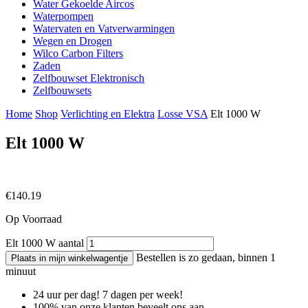
Water Gekoelde Aircos
Waterpompen
Watervaten en Vatverwarmingen
Wegen en Drogen
Wilco Carbon Filters
Zaden
Zelfbouwset Elektronisch
Zelfbouwsets
Home
Shop
Verlichting en Elektra
Losse VSA
Elt 1000 W
Elt 1000 W
€
140.19
Op Voorraad
Elt 1000 W aantal
Bestellen is zo gedaan, binnen 1
Plaats in mijn winkelwagentje
minuut
24 uur per dag! 7 dagen per week!
100% van onze klanten beveelt ons aan