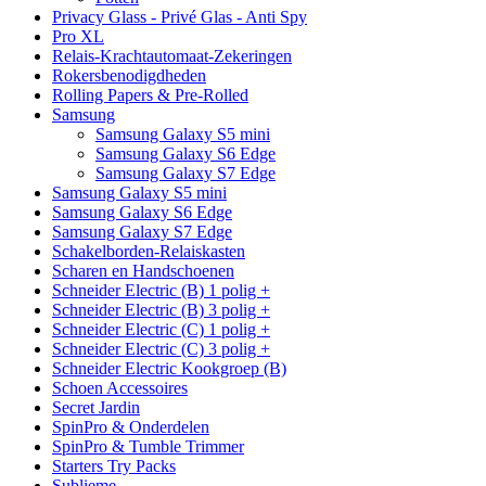
Privacy Glass - Privé Glas - Anti Spy
Pro XL
Relais-Krachtautomaat-Zekeringen
Rokersbenodigdheden
Rolling Papers & Pre-Rolled
Samsung
Samsung Galaxy S5 mini
Samsung Galaxy S6 Edge
Samsung Galaxy S7 Edge
Samsung Galaxy S5 mini
Samsung Galaxy S6 Edge
Samsung Galaxy S7 Edge
Schakelborden-Relaiskasten
Scharen en Handschoenen
Schneider Electric (B) 1 polig +
Schneider Electric (B) 3 polig +
Schneider Electric (C) 1 polig +
Schneider Electric (C) 3 polig +
Schneider Electric Kookgroep (B)
Schoen Accessoires
Secret Jardin
SpinPro & Onderdelen
SpinPro & Tumble Trimmer
Starters Try Packs
Sublieme