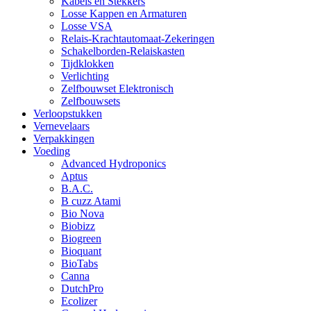
Kabels en Stekkers
Losse Kappen en Armaturen
Losse VSA
Relais-Krachtautomaat-Zekeringen
Schakelborden-Relaiskasten
Tijdklokken
Verlichting
Zelfbouwset Elektronisch
Zelfbouwsets
Verloopstukken
Vernevelaars
Verpakkingen
Voeding
Advanced Hydroponics
Aptus
B.A.C.
B cuzz Atami
Bio Nova
Biobizz
Biogreen
Bioquant
BioTabs
Canna
DutchPro
Ecolizer