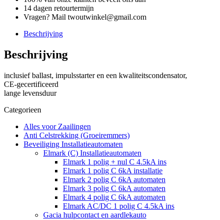
14 dagen retourtermijn
Vragen? Mail twoutwinkel@gmail.com
Beschrijving
Beschrijving
inclusief ballast, impulsstarter en een kwaliteitscondensator,
CE-gecertificeerd
lange levensduur
Categorieen
Alles voor Zaailingen
Anti Celstrekking (Groeiremmers)
Beveiliging Installatieautomaten
Elmark (C) Installatieautomaten
Elmark 1 polig + nul C 4.5kA ins
Elmark 1 polig C 6kA installatie
Elmark 2 polig C 6kA automaten
Elmark 3 polig C 6kA automaten
Elmark 4 polig C 6kA automaten
Elmark AC/DC 1 polig C 4.5kA ins
Gacia hulpcontact en aardlekauto