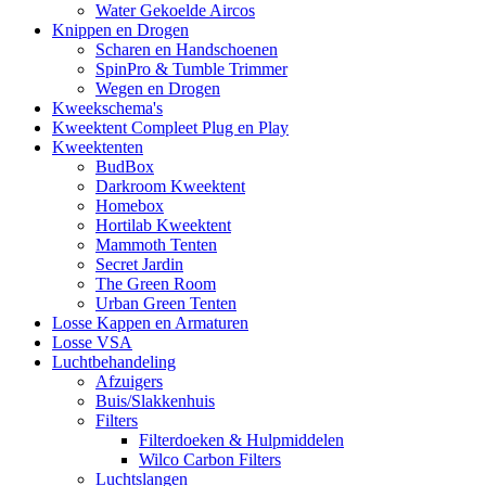
Water Gekoelde Aircos
Knippen en Drogen
Scharen en Handschoenen
SpinPro & Tumble Trimmer
Wegen en Drogen
Kweekschema's
Kweektent Compleet Plug en Play
Kweektenten
BudBox
Darkroom Kweektent
Homebox
Hortilab Kweektent
Mammoth Tenten
Secret Jardin
The Green Room
Urban Green Tenten
Losse Kappen en Armaturen
Losse VSA
Luchtbehandeling
Afzuigers
Buis/Slakkenhuis
Filters
Filterdoeken & Hulpmiddelen
Wilco Carbon Filters
Luchtslangen