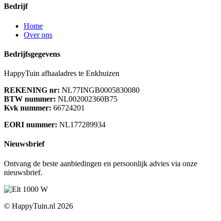
Bedrijf
Home
Over ons
Bedrijfsgegevens
HappyTuin afhaaladres te Enkhuizen
REKENING nr:
NL77INGB0005830080
BTW nummer:
NL002002360B75
Kvk nummer:
66724201
EORI nummer:
NL177289934
Nieuwsbrief
Ontvang de beste aanbiedingen en persoonlijk advies via onze
nieuwsbrief.
© HappyTuin.nl 2026