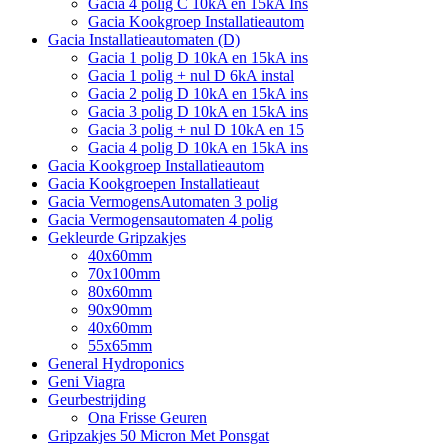
Gacia 4 polig C 10kA en 15kA Ins
Gacia Kookgroep Installatieautom
Gacia Installatieautomaten (D)
Gacia 1 polig D 10kA en 15kA ins
Gacia 1 polig + nul D 6kA instal
Gacia 2 polig D 10kA en 15kA ins
Gacia 3 polig D 10kA en 15kA ins
Gacia 3 polig + nul D 10kA en 15
Gacia 4 polig D 10kA en 15kA ins
Gacia Kookgroep Installatieautom
Gacia Kookgroepen Installatieaut
Gacia VermogensAutomaten 3 polig
Gacia Vermogensautomaten 4 polig
Gekleurde Gripzakjes
40x60mm
70x100mm
80x60mm
90x90mm
40x60mm
55x65mm
General Hydroponics
Geni Viagra
Geurbestrijding
Ona Frisse Geuren
Gripzakjes 50 Micron Met Ponsgat