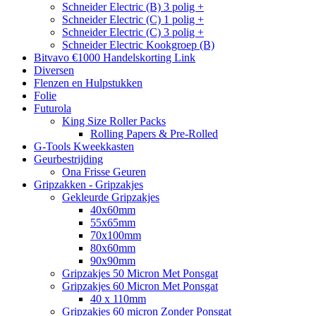
Schneider Electric (B) 3 polig +
Schneider Electric (C) 1 polig +
Schneider Electric (C) 3 polig +
Schneider Electric Kookgroep (B)
Bitvavo €1000 Handelskorting Link
Diversen
Flenzen en Hulpstukken
Folie
Futurola
King Size Roller Packs
Rolling Papers & Pre-Rolled
G-Tools Kweekkasten
Geurbestrijding
Ona Frisse Geuren
Gripzakken - Gripzakjes
Gekleurde Gripzakjes
40x60mm
55x65mm
70x100mm
80x60mm
90x90mm
Gripzakjes 50 Micron Met Ponsgat
Gripzakjes 60 Micron Met Ponsgat
40 x 110mm
Gripzakjes 60 micron Zonder Ponsgat