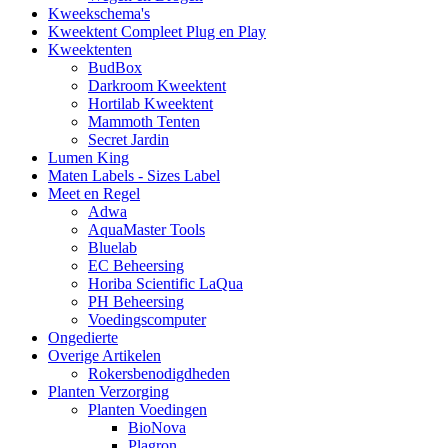
Kweekschema's
Kweektent Compleet Plug en Play
Kweektenten
BudBox
Darkroom Kweektent
Hortilab Kweektent
Mammoth Tenten
Secret Jardin
Lumen King
Maten Labels - Sizes Label
Meet en Regel
Adwa
AquaMaster Tools
Bluelab
EC Beheersing
Horiba Scientific LaQua
PH Beheersing
Voedingscomputer
Ongedierte
Overige Artikelen
Rokersbenodigdheden
Planten Verzorging
Planten Voedingen
BioNova
Plagron