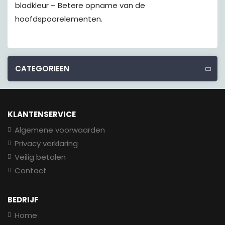
bladkleur – Betere opname van de
hoofdspoorelementen.
CATEGORIEEN
KLANTENSERVICE
Algemene voorwaarden
Privacy verklaring
Veilig betalen
Contact
BEDRIJF
Home