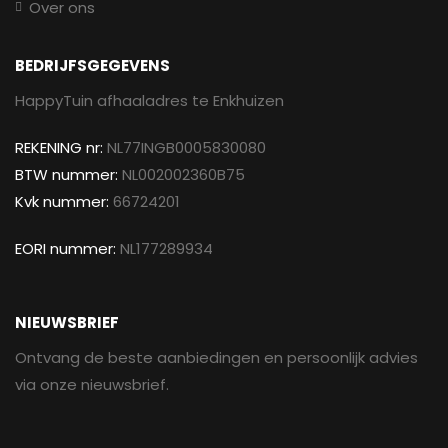
Over ons
BEDRIJFSGEGEVENS
HappyTuin afhaaladres te Enkhuizen
REKENING nr:
NL77INGB0005830080
BTW nummer:
NL002002360B75
Kvk nummer:
66724201
EORI nummer:
NL177289934
NIEUWSBRIEF
Ontvang de beste aanbiedingen en persoonlijk advies
via onze nieuwsbrief.