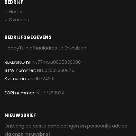
BEDRIJF
Home
Over ons
BEDRIJFSGEGEVENS
HappyTuin afhaaladres te Enkhuizen
REKENING nr:
NL77INGB0005830080
BTW nummer:
NL002002360B75
Kvk nummer:
66724201
EORI nummer:
NL177289934
NIEUWSBRIEF
Ontvang de beste aanbiedingen en persoonlijk advies
via onze nieuwsbrief.