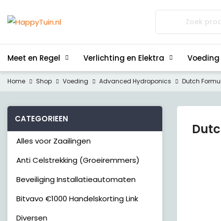
Zoeken
naar:
Meet en Regel
Verlichting en Elektra
Voeding
Home
Shop
Voeding
Advanced Hydroponics
Dutch Formu
CATEGORIEEN
Dutc
Alles voor Zaailingen
Anti Celstrekking (Groeiremmers)
Beveiliging Installatieautomaten
Bitvavo €1000 Handelskorting Link
Diversen