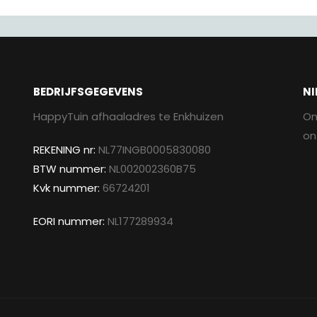
BEDRIJFSGEGEVENS
NI
HappyTuin afhaaladres te Enkhuizen
On
on
REKENING nr:
NL77INGB0005830080
BTW nummer:
NL002002360B75
Kvk nummer:
66724201
EORI nummer:
NL177289934