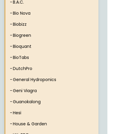
B.A.C.
Bio Nova
Biobizz
Biogreen
Bioquant
BioTabs
DutchPro
General Hydroponics
Geni Viagra
Guanokalong
Hesi
House & Garden