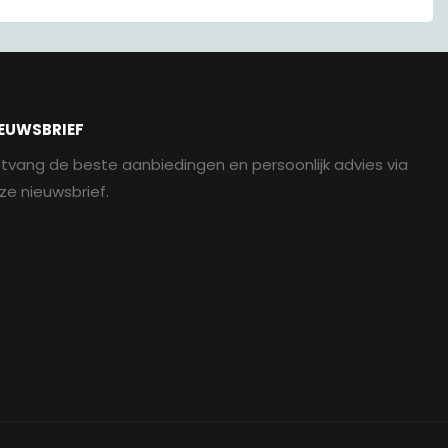
EUWSBRIEF
tvang de beste aanbiedingen en persoonlijk advies via
ze nieuwsbrief.