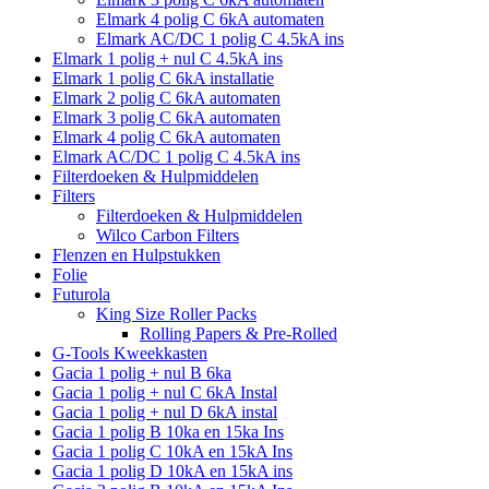
Elmark 4 polig C 6kA automaten
Elmark AC/DC 1 polig C 4.5kA ins
Elmark 1 polig + nul C 4.5kA ins
Elmark 1 polig C 6kA installatie
Elmark 2 polig C 6kA automaten
Elmark 3 polig C 6kA automaten
Elmark 4 polig C 6kA automaten
Elmark AC/DC 1 polig C 4.5kA ins
Filterdoeken & Hulpmiddelen
Filters
Filterdoeken & Hulpmiddelen
Wilco Carbon Filters
Flenzen en Hulpstukken
Folie
Futurola
King Size Roller Packs
Rolling Papers & Pre-Rolled
G-Tools Kweekkasten
Gacia 1 polig + nul B 6ka
Gacia 1 polig + nul C 6kA Instal
Gacia 1 polig + nul D 6kA instal
Gacia 1 polig B 10ka en 15ka Ins
Gacia 1 polig C 10kA en 15kA Ins
Gacia 1 polig D 10kA en 15kA ins