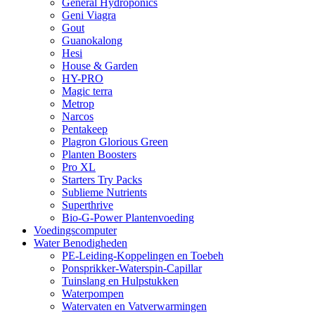
General Hydroponics
Geni Viagra
Gout
Guanokalong
Hesi
House & Garden
HY-PRO
Magic terra
Metrop
Narcos
Pentakeep
Plagron Glorious Green
Planten Boosters
Pro XL
Starters Try Packs
Sublieme Nutrients
Superthrive
Bio-G-Power Plantenvoeding
Voedingscomputer
Water Benodigheden
PE-Leiding-Koppelingen en Toebeh
Ponsprikker-Waterspin-Capillar
Tuinslang en Hulpstukken
Waterpompen
Watervaten en Vatverwarmingen