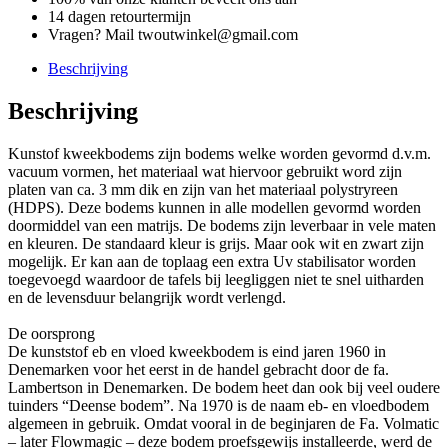
14 dagen retourtermijn
Vragen? Mail twoutwinkel@gmail.com
Beschrijving
Beschrijving
Kunstof kweekbodems zijn bodems welke worden gevormd d.v.m.
vacuum vormen, het materiaal wat hiervoor gebruikt word zijn
platen van ca. 3 mm dik en zijn van het materiaal polystryreen
(HDPS). Deze bodems kunnen in alle modellen gevormd worden
doormiddel van een matrijs. De bodems zijn leverbaar in vele maten
en kleuren. De standaard kleur is grijs. Maar ook wit en zwart zijn
mogelijk. Er kan aan de toplaag een extra Uv stabilisator worden
toegevoegd waardoor de tafels bij leegliggen niet te snel uitharden
en de levensduur belangrijk wordt verlengd.
De oorsprong
De kunststof eb en vloed kweekbodem is eind jaren 1960 in
Denemarken voor het eerst in de handel gebracht door de fa.
Lambertson in Denemarken. De bodem heet dan ook bij veel oudere
tuinders “Deense bodem”. Na 1970 is de naam eb- en vloedbodem
algemeen in gebruik. Omdat vooral in de beginjaren de Fa. Volmatic
– later Flowmagic – deze bodem proefsgewijs installeerde, werd de