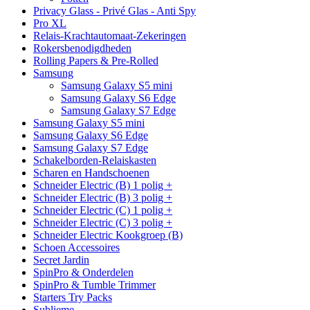
Privacy Glass - Privé Glas - Anti Spy
Pro XL
Relais-Krachtautomaat-Zekeringen
Rokersbenodigdheden
Rolling Papers & Pre-Rolled
Samsung
Samsung Galaxy S5 mini
Samsung Galaxy S6 Edge
Samsung Galaxy S7 Edge
Samsung Galaxy S5 mini
Samsung Galaxy S6 Edge
Samsung Galaxy S7 Edge
Schakelborden-Relaiskasten
Scharen en Handschoenen
Schneider Electric (B) 1 polig +
Schneider Electric (B) 3 polig +
Schneider Electric (C) 1 polig +
Schneider Electric (C) 3 polig +
Schneider Electric Kookgroep (B)
Schoen Accessoires
Secret Jardin
SpinPro & Onderdelen
SpinPro & Tumble Trimmer
Starters Try Packs
Sublieme