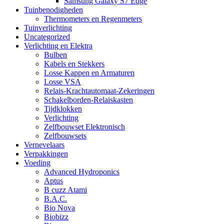
Samsung Galaxy S7 Edge
Tuinbenodigheden
Thermometers en Regenmeters
Tuinverlichting
Uncategorized
Verlichting en Elektra
Bulben
Kabels en Stekkers
Losse Kappen en Armaturen
Losse VSA
Relais-Krachtautomaat-Zekeringen
Schakelborden-Relaiskasten
Tijdklokken
Verlichting
Zelfbouwset Elektronisch
Zelfbouwsets
Vernevelaars
Verpakkingen
Voeding
Advanced Hydroponics
Aptus
B cuzz Atami
B.A.C.
Bio Nova
Biobizz