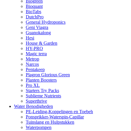
Biogreen
Bioquant
BioTabs
DutchPro
General Hydroponics
Geni Viagra
Guanokalong
Hesi
House & Garden
HY-PRO
Magic terra
Metrop
Narcos
Pentakeep
Plagron Glorious Green
Planten Boosters
Pro XL
Starters Try Packs
Sublieme Nutrients
Superthrive
Water Benodigheden
PE-Leiding-Koppelingen en Toebeh
Ponsprikker-Waterspin-Capillar
Tuinslang en Hulpstukken
Waterpompen