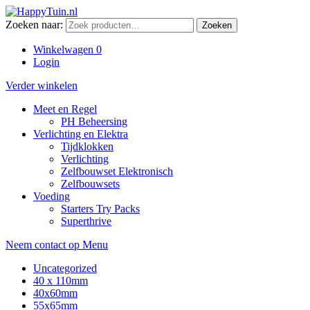
Zoeken naar:
Zoeken
Winkelwagen
0
Login
Verder winkelen
Meet en Regel
PH Beheersing
Verlichting en Elektra
Tijdklokken
Verlichting
Zelfbouwset Elektronisch
Zelfbouwsets
Voeding
Starters Try Packs
Superthrive
Neem contact op
Menu
Uncategorized
40 x 110mm
40x60mm
55x65mm