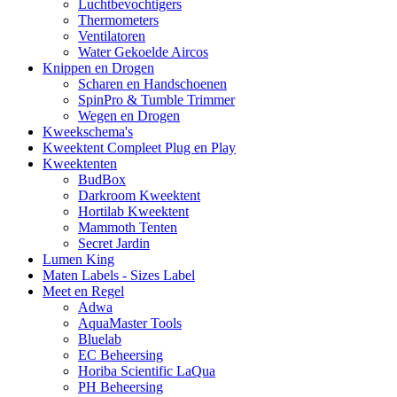
Luchtbevochtigers
Thermometers
Ventilatoren
Water Gekoelde Aircos
Knippen en Drogen
Scharen en Handschoenen
SpinPro & Tumble Trimmer
Wegen en Drogen
Kweekschema's
Kweektent Compleet Plug en Play
Kweektenten
BudBox
Darkroom Kweektent
Hortilab Kweektent
Mammoth Tenten
Secret Jardin
Lumen King
Maten Labels - Sizes Label
Meet en Regel
Adwa
AquaMaster Tools
Bluelab
EC Beheersing
Horiba Scientific LaQua
PH Beheersing