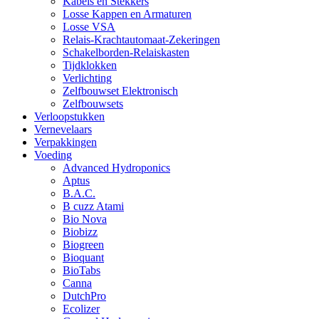
Kabels en Stekkers
Losse Kappen en Armaturen
Losse VSA
Relais-Krachtautomaat-Zekeringen
Schakelborden-Relaiskasten
Tijdklokken
Verlichting
Zelfbouwset Elektronisch
Zelfbouwsets
Verloopstukken
Vernevelaars
Verpakkingen
Voeding
Advanced Hydroponics
Aptus
B.A.C.
B cuzz Atami
Bio Nova
Biobizz
Biogreen
Bioquant
BioTabs
Canna
DutchPro
Ecolizer