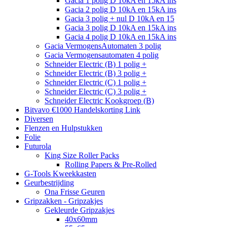
Gacia 1 polig D 10kA en 15kA ins
Gacia 2 polig D 10kA en 15kA ins
Gacia 3 polig + nul D 10kA en 15
Gacia 3 polig D 10kA en 15kA ins
Gacia 4 polig D 10kA en 15kA ins
Gacia VermogensAutomaten 3 polig
Gacia Vermogensautomaten 4 polig
Schneider Electric (B) 1 polig +
Schneider Electric (B) 3 polig +
Schneider Electric (C) 1 polig +
Schneider Electric (C) 3 polig +
Schneider Electric Kookgroep (B)
Bitvavo €1000 Handelskorting Link
Diversen
Flenzen en Hulpstukken
Folie
Futurola
King Size Roller Packs
Rolling Papers & Pre-Rolled
G-Tools Kweekkasten
Geurbestrijding
Ona Frisse Geuren
Gripzakken - Gripzakjes
Gekleurde Gripzakjes
40x60mm