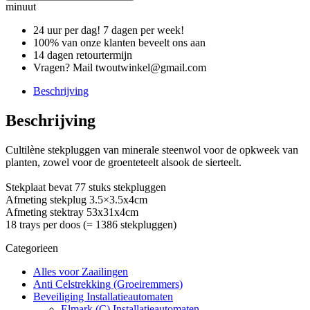
minuut
24 uur per dag! 7 dagen per week!
100% van onze klanten beveelt ons aan
14 dagen retourtermijn
Vragen? Mail twoutwinkel@gmail.com
Beschrijving
Beschrijving
Cultilène stekpluggen van minerale steenwol voor de opkweek van
planten, zowel voor de groenteteelt alsook de sierteelt.
Stekplaat bevat 77 stuks stekpluggen
Afmeting stekplug 3.5×3.5x4cm
Afmeting stektray 53x31x4cm
18 trays per doos (= 1386 stekpluggen)
Categorieen
Alles voor Zaailingen
Anti Celstrekking (Groeiremmers)
Beveiliging Installatieautomaten
Elmark (C) Installatieautomaten