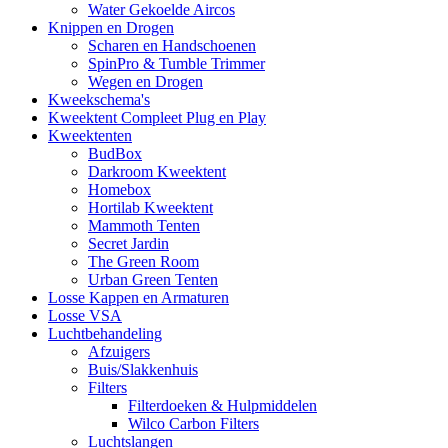
Water Gekoelde Aircos
Knippen en Drogen
Scharen en Handschoenen
SpinPro & Tumble Trimmer
Wegen en Drogen
Kweekschema's
Kweektent Compleet Plug en Play
Kweektenten
BudBox
Darkroom Kweektent
Homebox
Hortilab Kweektent
Mammoth Tenten
Secret Jardin
The Green Room
Urban Green Tenten
Losse Kappen en Armaturen
Losse VSA
Luchtbehandeling
Afzuigers
Buis/Slakkenhuis
Filters
Filterdoeken & Hulpmiddelen
Wilco Carbon Filters
Luchtslangen