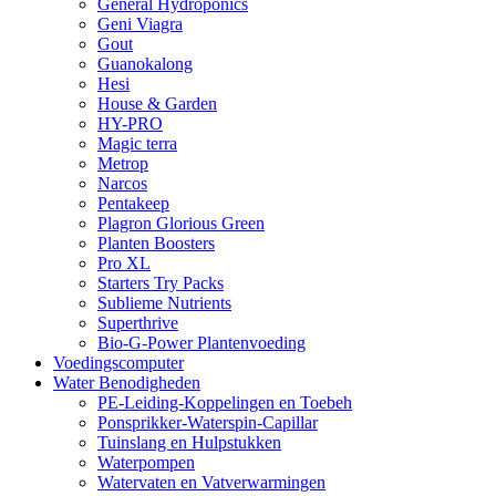
General Hydroponics
Geni Viagra
Gout
Guanokalong
Hesi
House & Garden
HY-PRO
Magic terra
Metrop
Narcos
Pentakeep
Plagron Glorious Green
Planten Boosters
Pro XL
Starters Try Packs
Sublieme Nutrients
Superthrive
Bio-G-Power Plantenvoeding
Voedingscomputer
Water Benodigheden
PE-Leiding-Koppelingen en Toebeh
Ponsprikker-Waterspin-Capillar
Tuinslang en Hulpstukken
Waterpompen
Watervaten en Vatverwarmingen