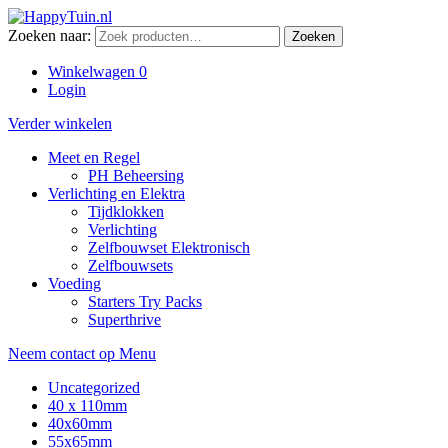
Zoeken naar:
Zoeken
Winkelwagen
0
Login
Verder winkelen
Meet en Regel
PH Beheersing
Verlichting en Elektra
Tijdklokken
Verlichting
Zelfbouwset Elektronisch
Zelfbouwsets
Voeding
Starters Try Packs
Superthrive
Neem contact op
Menu
Uncategorized
40 x 110mm
40x60mm
55x65mm