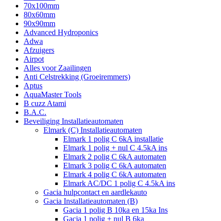
70x100mm
80x60mm
90x90mm
Advanced Hydroponics
Adwa
Afzuigers
Airpot
Alles voor Zaailingen
Anti Celstrekking (Groeiremmers)
Aptus
AquaMaster Tools
B cuzz Atami
B.A.C.
Beveiliging Installatieautomaten
Elmark (C) Installatieautomaten
Elmark 1 polig C 6kA installatie
Elmark 1 polig + nul C 4.5kA ins
Elmark 2 polig C 6kA automaten
Elmark 3 polig C 6kA automaten
Elmark 4 polig C 6kA automaten
Elmark AC/DC 1 polig C 4.5kA ins
Gacia hulpcontact en aardlekauto
Gacia Installatieautomaten (B)
Gacia 1 polig B 10ka en 15ka Ins
Gacia 1 polig + nul B 6ka