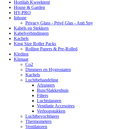
Hortilab Kweektent
House & Garden
HY-PRO
Iphone
Privacy Glass - Privé Glas - Anti Spy
Kabels en Stekkers
Kabelverbindingen
Kachels
King Size Roller Packs
Rolling Papers & Pre-Rolled
Kleding
Klimaat
Co2
Dimmers en Hygrostaten
Kachels
Luchtbehandeling
Afzuigers
Buis/Slakkenhuis
Filters
Luchtslangen
Ventilatie Accesoires
Verloopstukken
Luchtbevochtigers
Thermometers
Ventilatoren