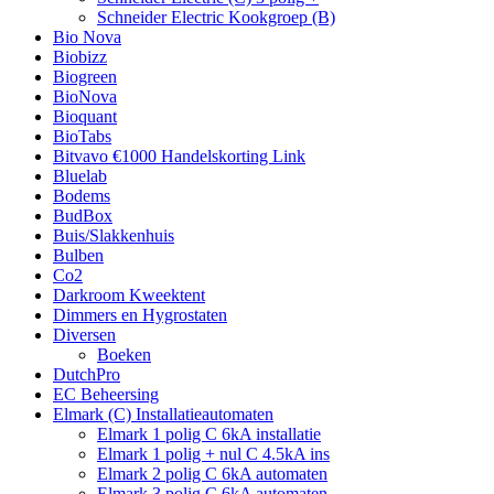
Schneider Electric Kookgroep (B)
Bio Nova
Biobizz
Biogreen
BioNova
Bioquant
BioTabs
Bitvavo €1000 Handelskorting Link
Bluelab
Bodems
BudBox
Buis/Slakkenhuis
Bulben
Co2
Darkroom Kweektent
Dimmers en Hygrostaten
Diversen
Boeken
DutchPro
EC Beheersing
Elmark (C) Installatieautomaten
Elmark 1 polig C 6kA installatie
Elmark 1 polig + nul C 4.5kA ins
Elmark 2 polig C 6kA automaten
Elmark 3 polig C 6kA automaten