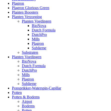
Plagron
Plagron Glorious Green
Planten Boosters
Planten Verzorging
Planten Voedingen
BioNova
Dutch Formula
DutchPro
Mills
Plagron
Sublieme
Substraten
Planten Voedingen
BioNova
Dutch Formula
DutchPro
Mills
Plagron
Sublieme
Ponsprikker-Waterspin-Capillar
Potten
Potten & Bodems
Airpot
Bodems
Potten