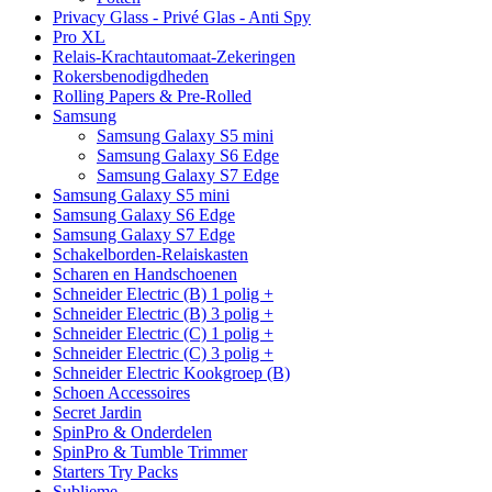
Privacy Glass - Privé Glas - Anti Spy
Pro XL
Relais-Krachtautomaat-Zekeringen
Rokersbenodigdheden
Rolling Papers & Pre-Rolled
Samsung
Samsung Galaxy S5 mini
Samsung Galaxy S6 Edge
Samsung Galaxy S7 Edge
Samsung Galaxy S5 mini
Samsung Galaxy S6 Edge
Samsung Galaxy S7 Edge
Schakelborden-Relaiskasten
Scharen en Handschoenen
Schneider Electric (B) 1 polig +
Schneider Electric (B) 3 polig +
Schneider Electric (C) 1 polig +
Schneider Electric (C) 3 polig +
Schneider Electric Kookgroep (B)
Schoen Accessoires
Secret Jardin
SpinPro & Onderdelen
SpinPro & Tumble Trimmer
Starters Try Packs
Sublieme