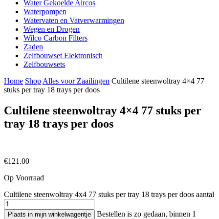
Water Gekoelde Aircos
Waterpompen
Watervaten en Vatverwarmingen
Wegen en Drogen
Wilco Carbon Filters
Zaden
Zelfbouwset Elektronisch
Zelfbouwsets
Home
Shop
Alles voor Zaailingen
Cultilene steenwoltray 4×4 77
stuks per tray 18 trays per doos
Cultilene steenwoltray 4×4 77 stuks per
tray 18 trays per doos
€
121.00
Op Voorraad
Cultilene steenwoltray 4x4 77 stuks per tray 18 trays per doos aantal
Bestellen is zo gedaan, binnen 1
Plaats in mijn winkelwagentje