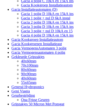
Gacia 4 polig C 10kA en 15kA Ins
Gacia Kookgroep Installatieautom
Gacia Installatieautomaten (D)
Gacia 1 polig D 10kA en 15kA ins
Gacia 1 polig + nul D 6kA instal
Gacia 2 polig D 10kA en 15kA ins
Gacia 3 polig D 10kA en 15kA ins
Gacia 3 polig + nul D 10kA en 15
Gacia 4 polig D 10kA en 15kA ins
Gacia Kookgroep Installatieautom
Gacia Kookgroepen Installatieaut
Gacia VermogensAutomaten 3 polig
Gacia Vermogensautomaten 4 polig
Gekleurde Gripzakjes
40x60mm
70x100mm
80x60mm
90x90mm
40x60mm
55x65mm
General Hydroponics
Geni Viagra
Geurbestrijding
Ona Frisse Geuren
Gripzakjes 50 Micron Met Ponsgat