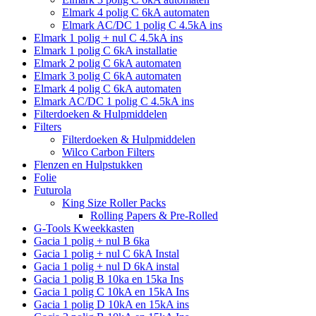
Elmark 4 polig C 6kA automaten
Elmark AC/DC 1 polig C 4.5kA ins
Elmark 1 polig + nul C 4.5kA ins
Elmark 1 polig C 6kA installatie
Elmark 2 polig C 6kA automaten
Elmark 3 polig C 6kA automaten
Elmark 4 polig C 6kA automaten
Elmark AC/DC 1 polig C 4.5kA ins
Filterdoeken & Hulpmiddelen
Filters
Filterdoeken & Hulpmiddelen
Wilco Carbon Filters
Flenzen en Hulpstukken
Folie
Futurola
King Size Roller Packs
Rolling Papers & Pre-Rolled
G-Tools Kweekkasten
Gacia 1 polig + nul B 6ka
Gacia 1 polig + nul C 6kA Instal
Gacia 1 polig + nul D 6kA instal
Gacia 1 polig B 10ka en 15ka Ins
Gacia 1 polig C 10kA en 15kA Ins
Gacia 1 polig D 10kA en 15kA ins