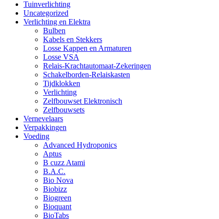
Tuinverlichting
Uncategorized
Verlichting en Elektra
Bulben
Kabels en Stekkers
Losse Kappen en Armaturen
Losse VSA
Relais-Krachtautomaat-Zekeringen
Schakelborden-Relaiskasten
Tijdklokken
Verlichting
Zelfbouwset Elektronisch
Zelfbouwsets
Vernevelaars
Verpakkingen
Voeding
Advanced Hydroponics
Aptus
B cuzz Atami
B.A.C.
Bio Nova
Biobizz
Biogreen
Bioquant
BioTabs