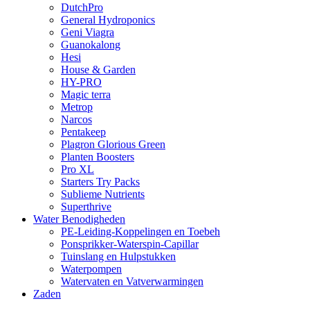
DutchPro
General Hydroponics
Geni Viagra
Guanokalong
Hesi
House & Garden
HY-PRO
Magic terra
Metrop
Narcos
Pentakeep
Plagron Glorious Green
Planten Boosters
Pro XL
Starters Try Packs
Sublieme Nutrients
Superthrive
Water Benodigheden
PE-Leiding-Koppelingen en Toebeh
Ponsprikker-Waterspin-Capillar
Tuinslang en Hulpstukken
Waterpompen
Watervaten en Vatverwarmingen
Zaden