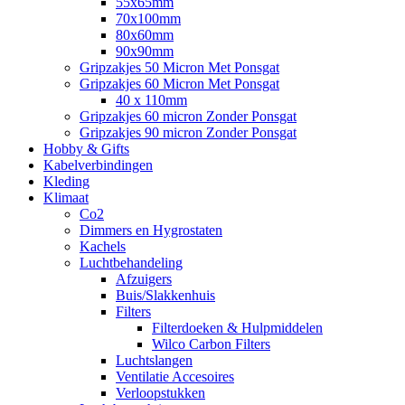
55x65mm
70x100mm
80x60mm
90x90mm
Gripzakjes 50 Micron Met Ponsgat
Gripzakjes 60 Micron Met Ponsgat
40 x 110mm
Gripzakjes 60 micron Zonder Ponsgat
Gripzakjes 90 micron Zonder Ponsgat
Hobby & Gifts
Kabelverbindingen
Kleding
Klimaat
Co2
Dimmers en Hygrostaten
Kachels
Luchtbehandeling
Afzuigers
Buis/Slakkenhuis
Filters
Filterdoeken & Hulpmiddelen
Wilco Carbon Filters
Luchtslangen
Ventilatie Accesoires
Verloopstukken