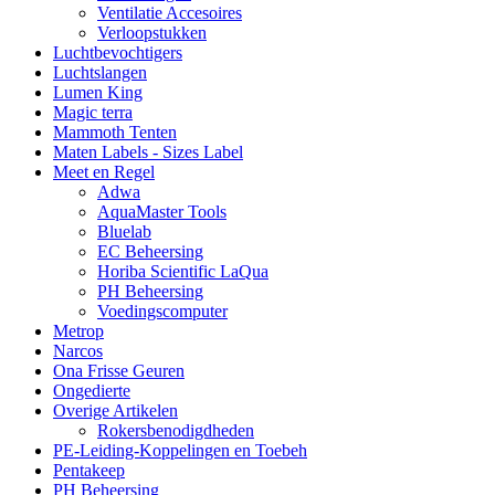
Ventilatie Accesoires
Verloopstukken
Luchtbevochtigers
Luchtslangen
Lumen King
Magic terra
Mammoth Tenten
Maten Labels - Sizes Label
Meet en Regel
Adwa
AquaMaster Tools
Bluelab
EC Beheersing
Horiba Scientific LaQua
PH Beheersing
Voedingscomputer
Metrop
Narcos
Ona Frisse Geuren
Ongedierte
Overige Artikelen
Rokersbenodigdheden
PE-Leiding-Koppelingen en Toebeh
Pentakeep
PH Beheersing