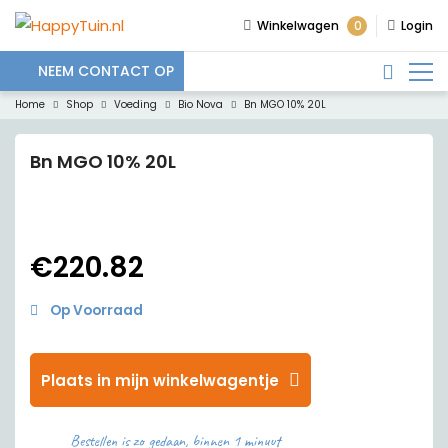
0
Winkelwagen
Login
NEEM CONTACT OP
Home
Shop
Voeding
Bio Nova
Bn MGO 10% 20L
Bn MGO 10% 20L
€
220.82
Op Voorraad
Plaats in mijn winkelwagentje
Bestellen is zo gedaan, binnen 1 minuut