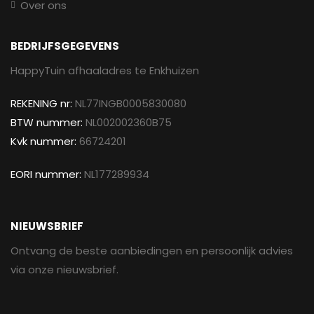
Over ons
BEDRIJFSGEGEVENS
HappyTuin afhaaladres te Enkhuizen
REKENING nr:
NL77INGB0005830080
BTW nummer:
NL002002360B75
Kvk nummer:
66724201
EORI nummer:
NL177289934
NIEUWSBRIEF
Ontvang de beste aanbiedingen en persoonlijk advies
via onze nieuwsbrief.