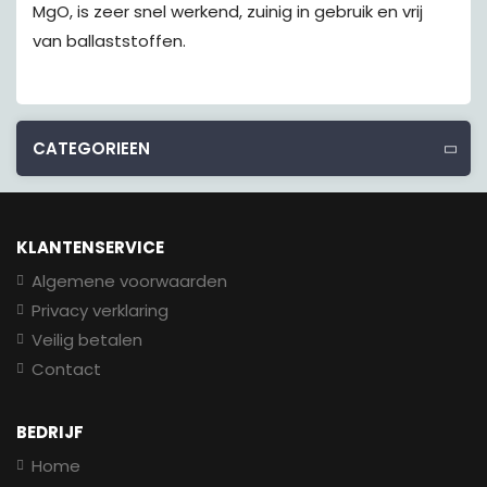
MgO, is zeer snel werkend, zuinig in gebruik en vrij
van ballaststoffen.
CATEGORIEEN
KLANTENSERVICE
Algemene voorwaarden
Privacy verklaring
Veilig betalen
Contact
BEDRIJF
Home