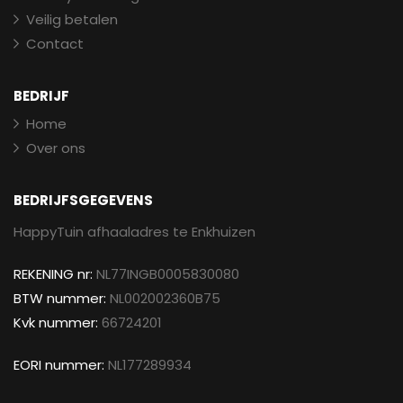
Veilig betalen
Contact
BEDRIJF
Home
Over ons
BEDRIJFSGEGEVENS
HappyTuin afhaaladres te Enkhuizen
REKENING nr:
NL77INGB0005830080
BTW nummer:
NL002002360B75
Kvk nummer:
66724201
EORI nummer:
NL177289934