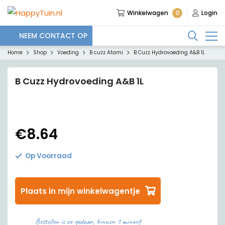
0
Winkelwagen
Login
NEEM CONTACT OP
Home
Shop
Voeding
B cuzz Atami
B Cuzz Hydrovoeding A&B 1L
B Cuzz Hydrovoeding A&B 1L
€
8.64
Op Voorraad
Plaats in mijn winkelwagentje
Bestellen is zo gedaan, binnen 1 minuut