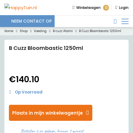
0
Winkelwagen
Login
NEEM CONTACT OP
Home
Shop
Voeding
B cuzz Atami
B Cuzz Bloombastic 1250ml
B Cuzz Bloombastic 1250ml
€
140.10
Op Voorraad
Plaats in mijn winkelwagentje
Bestellen is zo gedaan, binnen 1 minuut