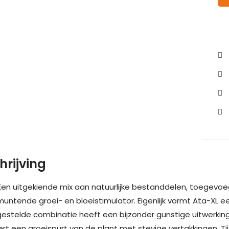
hrijving
Een uitgekiende mix aan natuurlijke bestanddelen, toegevo
muntende groei- en bloeistimulator. Eigenlijk vormt Ata-XL e
stelde combinatie heeft een bijzonder gunstige uitwerking
ert een groeispurt van de plant met stevige vertakkingen. Ti