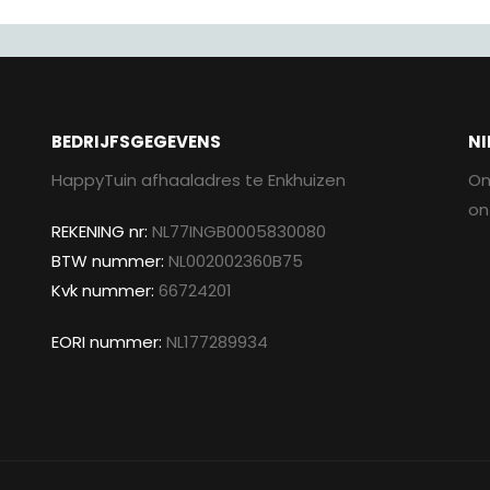
BEDRIJFSGEGEVENS
NI
HappyTuin afhaaladres te Enkhuizen
On
on
REKENING nr:
NL77INGB0005830080
BTW nummer:
NL002002360B75
Kvk nummer:
66724201
EORI nummer:
NL177289934