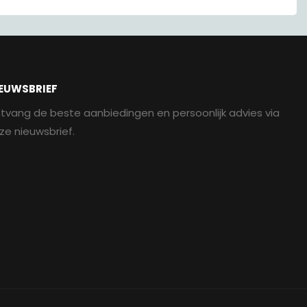
EUWSBRIEF
tvang de beste aanbiedingen en persoonlijk advies via
ze nieuwsbrief.