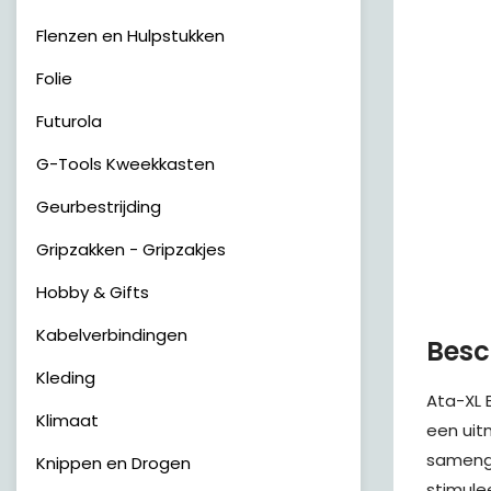
Flenzen en Hulpstukken
Folie
Futurola
G-Tools Kweekkasten
Geurbestrijding
Gripzakken - Gripzakjes
Hobby & Gifts
Kabelverbindingen
Besc
Kleding
Ata-XL 
Klimaat
een uit
samenge
Knippen en Drogen
stimule