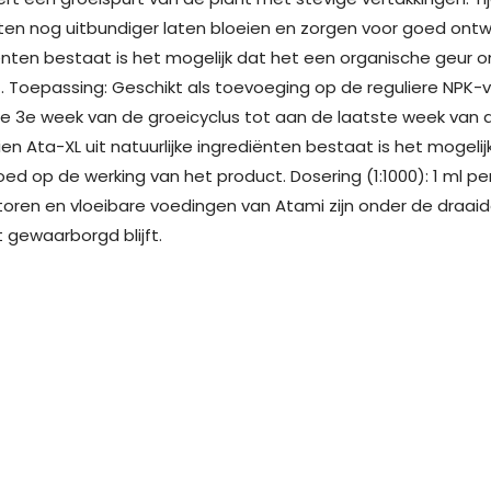
ten nog uitbundiger laten bloeien en zorgen voor goed ontwik
nten bestaat is het mogelijk dat het een organische geur ont
. Toepassing: Geschikt als toevoeging op de reguliere NPK-
e 3e week van de groeicyclus tot aan de laatste week van 
n Ata-XL uit natuurlijke ingrediënten bestaat is het mogelijk
oed op de werking van het product. Dosering (1:1000): 1 ml pe
toren en vloeibare voedingen van Atami zijn onder de draaid
t gewaarborgd blijft.