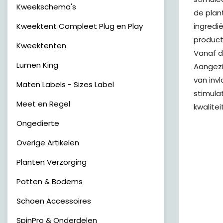
Kweekschema's
de plan
Kweektent Compleet Plug en Play
ingredië
product
Kweektenten
Vanaf d
Lumen King
Aangezie
van invl
Maten Labels - Sizes Label
stimula
Meet en Regel
kwalitei
Ongedierte
Overige Artikelen
Planten Verzorging
Potten & Bodems
Schoen Accessoires
SpinPro & Onderdelen