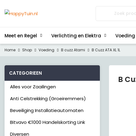
Zoeken
naar:
Meet en Regel
Verlichting en Elektra
Voeding
Home
Shop
Voeding
B cuzz Atami
B Cuzz ATA XL 1L
CATEGORIEEN
B Cu
Alles voor Zaailingen
Anti Celstrekking (Groeiremmers)
Beveiliging Installatieautomaten
Bitvavo €1000 Handelskorting Link
Diversen