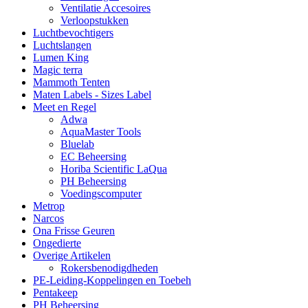
Ventilatie Accesoires
Verloopstukken
Luchtbevochtigers
Luchtslangen
Lumen King
Magic terra
Mammoth Tenten
Maten Labels - Sizes Label
Meet en Regel
Adwa
AquaMaster Tools
Bluelab
EC Beheersing
Horiba Scientific LaQua
PH Beheersing
Voedingscomputer
Metrop
Narcos
Ona Frisse Geuren
Ongedierte
Overige Artikelen
Rokersbenodigdheden
PE-Leiding-Koppelingen en Toebeh
Pentakeep
PH Beheersing