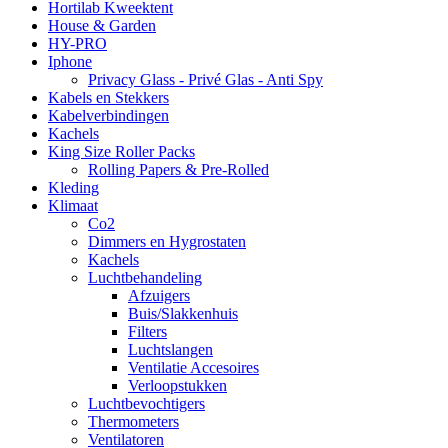
Hortilab Kweektent
House & Garden
HY-PRO
Iphone
Privacy Glass - Privé Glas - Anti Spy
Kabels en Stekkers
Kabelverbindingen
Kachels
King Size Roller Packs
Rolling Papers & Pre-Rolled
Kleding
Klimaat
Co2
Dimmers en Hygrostaten
Kachels
Luchtbehandeling
Afzuigers
Buis/Slakkenhuis
Filters
Luchtslangen
Ventilatie Accesoires
Verloopstukken
Luchtbevochtigers
Thermometers
Ventilatoren