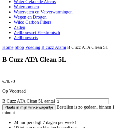
Water Gekoelde Aircos
Waterpompen
Watervaten en Vatverwarmingen
Wegen en Drogen
Wilco Carbon Filters
Zaden
Zelfbouwset Elektronisch
Zelfbouwsets
Home
Shop
Voeding
B cuzz Atami
B Cuzz ATA Clean 5L
B Cuzz ATA Clean 5L
€
78.70
Op Voorraad
B Cuzz ATA Clean 5L aantal
Bestellen is zo gedaan, binnen 1
Plaats in mijn winkelwagentje
minuut
24 uur per dag! 7 dagen per week!
100% van onze klanten beveelt ons aan