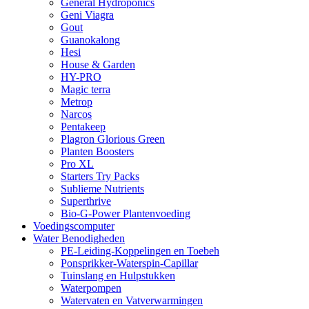
General Hydroponics
Geni Viagra
Gout
Guanokalong
Hesi
House & Garden
HY-PRO
Magic terra
Metrop
Narcos
Pentakeep
Plagron Glorious Green
Planten Boosters
Pro XL
Starters Try Packs
Sublieme Nutrients
Superthrive
Bio-G-Power Plantenvoeding
Voedingscomputer
Water Benodigheden
PE-Leiding-Koppelingen en Toebeh
Ponsprikker-Waterspin-Capillar
Tuinslang en Hulpstukken
Waterpompen
Watervaten en Vatverwarmingen