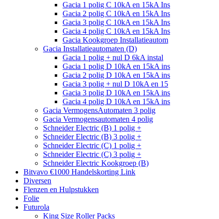
Gacia 1 polig C 10kA en 15kA Ins
Gacia 2 polig C 10kA en 15kA Ins
Gacia 3 polig C 10kA en 15kA Ins
Gacia 4 polig C 10kA en 15kA Ins
Gacia Kookgroep Installatieautom
Gacia Installatieautomaten (D)
Gacia 1 polig + nul D 6kA instal
Gacia 1 polig D 10kA en 15kA ins
Gacia 2 polig D 10kA en 15kA ins
Gacia 3 polig + nul D 10kA en 15
Gacia 3 polig D 10kA en 15kA ins
Gacia 4 polig D 10kA en 15kA ins
Gacia VermogensAutomaten 3 polig
Gacia Vermogensautomaten 4 polig
Schneider Electric (B) 1 polig +
Schneider Electric (B) 3 polig +
Schneider Electric (C) 1 polig +
Schneider Electric (C) 3 polig +
Schneider Electric Kookgroep (B)
Bitvavo €1000 Handelskorting Link
Diversen
Flenzen en Hulpstukken
Folie
Futurola
King Size Roller Packs