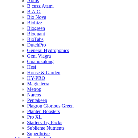
Aptus
B cuzz Atami
B.A.C.
Bio Nova
Biobizz
Biogreen
Bioquant
BioTabs
DutchPro
General Hydroponics
Geni Viagra
Guanokalong
Hesi
House & Garden
HY-PRO
Magic terra
Metrop
Narcos
Pentakeep
Plagron Glorious Green
Planten Boosters
Pro XL
Starters Try Packs
Sublieme Nutrients
Superthrive