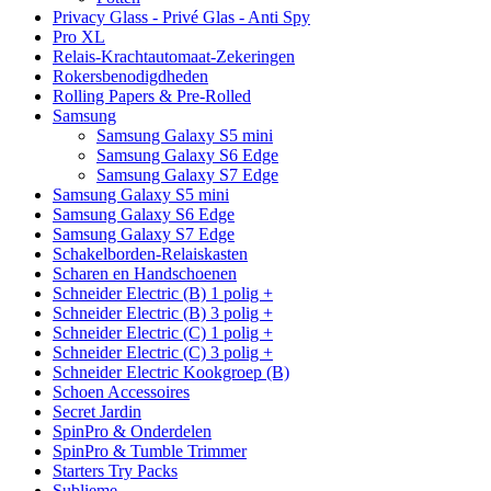
Privacy Glass - Privé Glas - Anti Spy
Pro XL
Relais-Krachtautomaat-Zekeringen
Rokersbenodigdheden
Rolling Papers & Pre-Rolled
Samsung
Samsung Galaxy S5 mini
Samsung Galaxy S6 Edge
Samsung Galaxy S7 Edge
Samsung Galaxy S5 mini
Samsung Galaxy S6 Edge
Samsung Galaxy S7 Edge
Schakelborden-Relaiskasten
Scharen en Handschoenen
Schneider Electric (B) 1 polig +
Schneider Electric (B) 3 polig +
Schneider Electric (C) 1 polig +
Schneider Electric (C) 3 polig +
Schneider Electric Kookgroep (B)
Schoen Accessoires
Secret Jardin
SpinPro & Onderdelen
SpinPro & Tumble Trimmer
Starters Try Packs
Sublieme