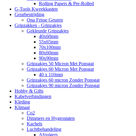
Rolling Papers & Pre-Rolled
G-Tools Kweekkasten
Geurbestrijding
Ona Frisse Geuren
Gripzakken - Gripzakjes
Gekleurde Gripzakjes
40x60mm
55x65mm
70x100mm
80x60mm
90x90mm
Gripzakjes 50 Micron Met Ponsgat
Gripzakjes 60 Micron Met Ponsgat
40 x 110mm
Gripzakjes 60 micron Zonder Ponsgat
Gripzakjes 90 micron Zonder Ponsgat
Hobby & Gifts
Kabelverbindingen
Kleding
Klimaat
Co2
Dimmers en Hygrostaten
Kachels
Luchtbehandeling
Afzuigers