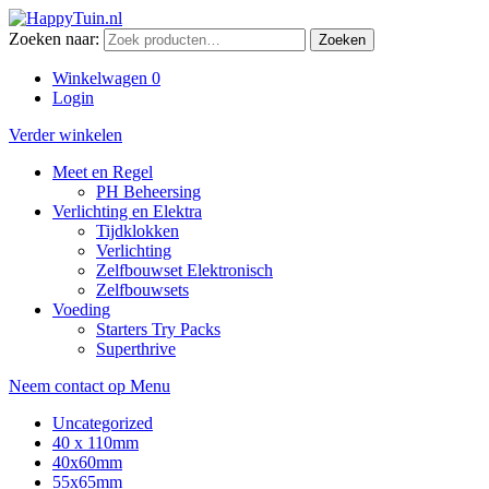
Zoeken naar:
Zoeken
Winkelwagen
0
Login
Verder winkelen
Meet en Regel
PH Beheersing
Verlichting en Elektra
Tijdklokken
Verlichting
Zelfbouwset Elektronisch
Zelfbouwsets
Voeding
Starters Try Packs
Superthrive
Neem contact op
Menu
Uncategorized
40 x 110mm
40x60mm
55x65mm