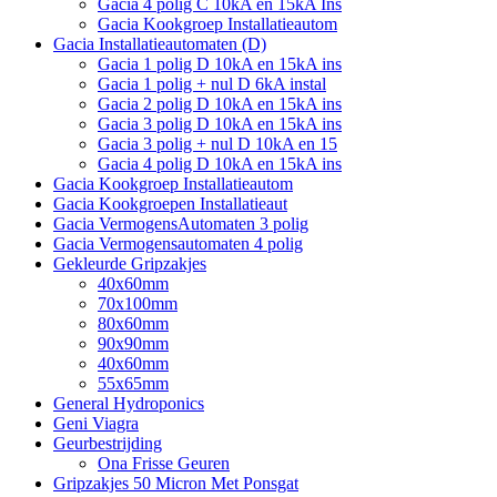
Gacia 4 polig C 10kA en 15kA Ins
Gacia Kookgroep Installatieautom
Gacia Installatieautomaten (D)
Gacia 1 polig D 10kA en 15kA ins
Gacia 1 polig + nul D 6kA instal
Gacia 2 polig D 10kA en 15kA ins
Gacia 3 polig D 10kA en 15kA ins
Gacia 3 polig + nul D 10kA en 15
Gacia 4 polig D 10kA en 15kA ins
Gacia Kookgroep Installatieautom
Gacia Kookgroepen Installatieaut
Gacia VermogensAutomaten 3 polig
Gacia Vermogensautomaten 4 polig
Gekleurde Gripzakjes
40x60mm
70x100mm
80x60mm
90x90mm
40x60mm
55x65mm
General Hydroponics
Geni Viagra
Geurbestrijding
Ona Frisse Geuren
Gripzakjes 50 Micron Met Ponsgat