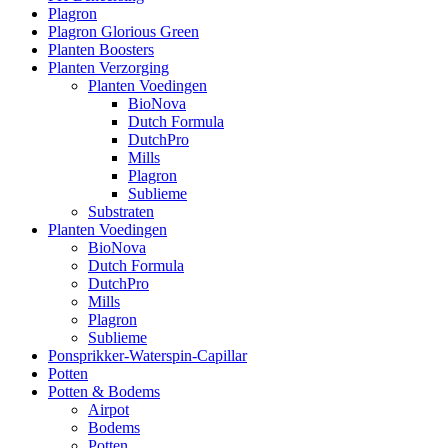
Plagron
Plagron Glorious Green
Planten Boosters
Planten Verzorging
Planten Voedingen
BioNova
Dutch Formula
DutchPro
Mills
Plagron
Sublieme
Substraten
Planten Voedingen
BioNova
Dutch Formula
DutchPro
Mills
Plagron
Sublieme
Ponsprikker-Waterspin-Capillar
Potten
Potten & Bodems
Airpot
Bodems
Potten