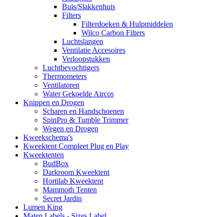
Buis/Slakkenhuis
Filters
Filterdoeken & Hulpmiddelen
Wilco Carbon Filters
Luchtslangen
Ventilatie Accesoires
Verloopstukken
Luchtbevochtigers
Thermometers
Ventilatoren
Water Gekoelde Aircos
Knippen en Drogen
Scharen en Handschoenen
SpinPro & Tumble Trimmer
Wegen en Drogen
Kweekschema's
Kweektent Compleet Plug en Play
Kweektenten
BudBox
Darkroom Kweektent
Hortilab Kweektent
Mammoth Tenten
Secret Jardin
Lumen King
Maten Labels - Sizes Label