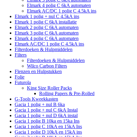
Elmark 4 polig C 6kA automaten
Elmark AC/DC 1 polig C 4.5kA ins
Elmark 1 polig + nul C 4.5kA ins
Elmark 1 polig C 6kA installatie
Elmark 2 polig C 6kA automaten
Elmark 3 polig C 6kA automaten
Elmark 4 polig C 6kA automaten
Elmark AC/DC 1 polig C 4.5kA ins
Filterdoeken & Hulpmiddelen
Filters
Filterdoeken & Hulpmiddelen
Wilco Carbon Filters
Flenzen en Hulpstukken
Folie
Futurola
King Size Roller Packs
Rolling Papers & Pre-Rolled
G-Tools Kweekkasten
Gacia 1 polig + nul B 6ka
Gacia 1 polig + nul C 6kA Instal
Gacia 1 polig + nul D 6kA instal
Gacia 1 polig B 10ka en 15ka Ins
Gacia 1 polig C 10kA en 15kA Ins
Gacia 1 polig D 10kA en 15kA ins