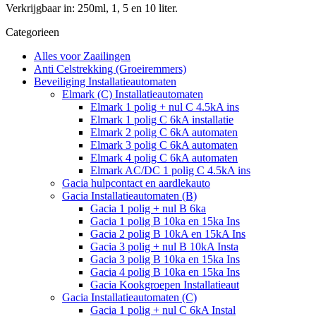
Verkrijgbaar in: 250ml, 1, 5 en 10 liter.
Categorieen
Alles voor Zaailingen
Anti Celstrekking (Groeiremmers)
Beveiliging Installatieautomaten
Elmark (C) Installatieautomaten
Elmark 1 polig + nul C 4.5kA ins
Elmark 1 polig C 6kA installatie
Elmark 2 polig C 6kA automaten
Elmark 3 polig C 6kA automaten
Elmark 4 polig C 6kA automaten
Elmark AC/DC 1 polig C 4.5kA ins
Gacia hulpcontact en aardlekauto
Gacia Installatieautomaten (B)
Gacia 1 polig + nul B 6ka
Gacia 1 polig B 10ka en 15ka Ins
Gacia 2 polig B 10kA en 15kA Ins
Gacia 3 polig + nul B 10kA Insta
Gacia 3 polig B 10ka en 15ka Ins
Gacia 4 polig B 10ka en 15ka Ins
Gacia Kookgroepen Installatieaut
Gacia Installatieautomaten (C)
Gacia 1 polig + nul C 6kA Instal