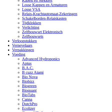
Kabels en Stekkers
Losse Kappen en Armaturen
Losse VSA
Relais-Krachtautomaat-Zekeringen
Schakelborden-Relaiskasten
Tijdklokken
Verlichting
Zelfbouwset Elektronisch
Zelfbouwsets
Verloopstukken
Vernevelaars
Verpakkingen
Voeding
Advanced Hydroponics
Aptus
B.A.C.
B cuzz Atami
Bio Nova
Biobizz
Biogreen
Bioquant
BioTabs
Canna
DutchPro
Ecolizer