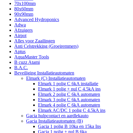
70x100mm
80x60mm
90x90mm
Advanced Hydroponics
Adwa
Afzuigers
Airpot
Alles voor Zaailingen
Anti Celstrekking (Groeiremmers)
Aptus
AquaMaster Tools
B cuzz Atami
B.A.C.
Beveiliging Installatieautomaten
Elmark (C) Installatieautomaten
Elmark 1 polig C 6kA installatie
Elmark 1 polig + nul C 4.5kA ins
Elmark 2 polig C 6kA automaten
Elmark 3 polig C 6kA automaten
Elmark 4 polig C 6kA automaten
Elmark AC/DC 1 polig C 4.5kA ins
Gacia hulpcontact en aardlekauto
Gacia Installatieautomaten (B)
Gacia 1 polig B 10ka en 15ka Ins
Gacia 1 polig + nul B 6ka