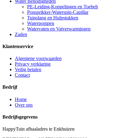
Water Benodigheden
PE-Leiding-Koppelingen en Toebeh
Ponsprikker-Waterspin-Capillar
Tuinslang en Hulpstukken
Waterpompen
Watervaten en Vatverwarmingen
Zaden
Klantenservice
Algemene voorwaarden
Privacy verklaring
Veilig betalen
Contact
Bedrijf
Home
Over ons
Bedrijfsgegevens
HappyTuin afhaaladres te Enkhuizen