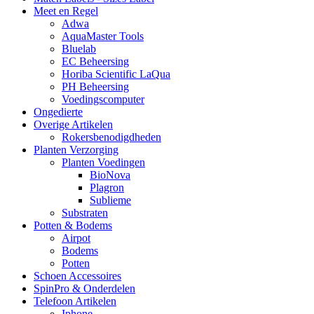
Meet en Regel
Adwa
AquaMaster Tools
Bluelab
EC Beheersing
Horiba Scientific LaQua
PH Beheersing
Voedingscomputer
Ongedierte
Overige Artikelen
Rokersbenodigdheden
Planten Verzorging
Planten Voedingen
BioNova
Plagron
Sublieme
Substraten
Potten & Bodems
Airpot
Bodems
Potten
Schoen Accessoires
SpinPro & Onderdelen
Telefoon Artikelen
Iphone