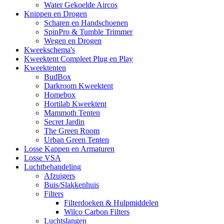
Water Gekoelde Aircos
Knippen en Drogen
Scharen en Handschoenen
SpinPro & Tumble Trimmer
Wegen en Drogen
Kweekschema's
Kweektent Compleet Plug en Play
Kweektenten
BudBox
Darkroom Kweektent
Homebox
Hortilab Kweektent
Mammoth Tenten
Secret Jardin
The Green Room
Urban Green Tenten
Losse Kappen en Armaturen
Losse VSA
Luchtbehandeling
Afzuigers
Buis/Slakkenhuis
Filters
Filterdoeken & Hulpmiddelen
Wilco Carbon Filters
Luchtslangen