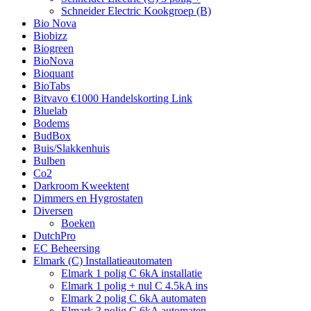
Schneider Electric Kookgroep (B)
Bio Nova
Biobizz
Biogreen
BioNova
Bioquant
BioTabs
Bitvavo €1000 Handelskorting Link
Bluelab
Bodems
BudBox
Buis/Slakkenhuis
Bulben
Co2
Darkroom Kweektent
Dimmers en Hygrostaten
Diversen
Boeken
DutchPro
EC Beheersing
Elmark (C) Installatieautomaten
Elmark 1 polig C 6kA installatie
Elmark 1 polig + nul C 4.5kA ins
Elmark 2 polig C 6kA automaten
Elmark 3 polig C 6kA automaten