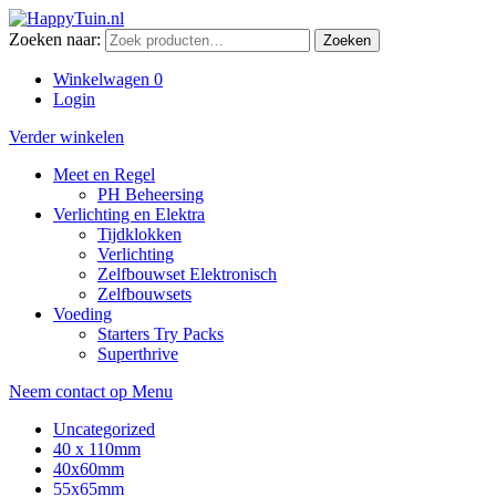
Zoeken naar:
Zoeken
Winkelwagen
0
Login
Verder winkelen
Meet en Regel
PH Beheersing
Verlichting en Elektra
Tijdklokken
Verlichting
Zelfbouwset Elektronisch
Zelfbouwsets
Voeding
Starters Try Packs
Superthrive
Neem contact op
Menu
Uncategorized
40 x 110mm
40x60mm
55x65mm