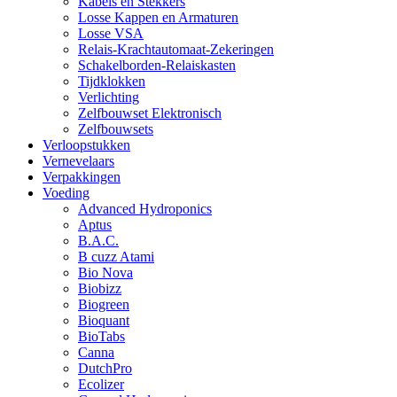
Kabels en Stekkers
Losse Kappen en Armaturen
Losse VSA
Relais-Krachtautomaat-Zekeringen
Schakelborden-Relaiskasten
Tijdklokken
Verlichting
Zelfbouwset Elektronisch
Zelfbouwsets
Verloopstukken
Vernevelaars
Verpakkingen
Voeding
Advanced Hydroponics
Aptus
B.A.C.
B cuzz Atami
Bio Nova
Biobizz
Biogreen
Bioquant
BioTabs
Canna
DutchPro
Ecolizer