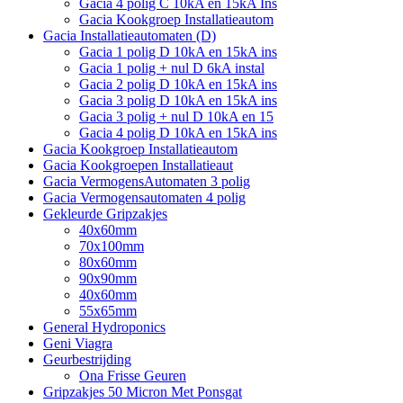
Gacia 4 polig C 10kA en 15kA Ins
Gacia Kookgroep Installatieautom
Gacia Installatieautomaten (D)
Gacia 1 polig D 10kA en 15kA ins
Gacia 1 polig + nul D 6kA instal
Gacia 2 polig D 10kA en 15kA ins
Gacia 3 polig D 10kA en 15kA ins
Gacia 3 polig + nul D 10kA en 15
Gacia 4 polig D 10kA en 15kA ins
Gacia Kookgroep Installatieautom
Gacia Kookgroepen Installatieaut
Gacia VermogensAutomaten 3 polig
Gacia Vermogensautomaten 4 polig
Gekleurde Gripzakjes
40x60mm
70x100mm
80x60mm
90x90mm
40x60mm
55x65mm
General Hydroponics
Geni Viagra
Geurbestrijding
Ona Frisse Geuren
Gripzakjes 50 Micron Met Ponsgat