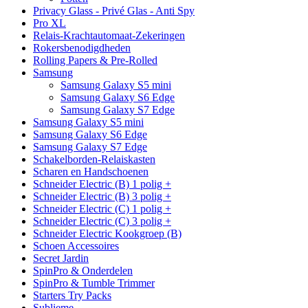
Privacy Glass - Privé Glas - Anti Spy
Pro XL
Relais-Krachtautomaat-Zekeringen
Rokersbenodigdheden
Rolling Papers & Pre-Rolled
Samsung
Samsung Galaxy S5 mini
Samsung Galaxy S6 Edge
Samsung Galaxy S7 Edge
Samsung Galaxy S5 mini
Samsung Galaxy S6 Edge
Samsung Galaxy S7 Edge
Schakelborden-Relaiskasten
Scharen en Handschoenen
Schneider Electric (B) 1 polig +
Schneider Electric (B) 3 polig +
Schneider Electric (C) 1 polig +
Schneider Electric (C) 3 polig +
Schneider Electric Kookgroep (B)
Schoen Accessoires
Secret Jardin
SpinPro & Onderdelen
SpinPro & Tumble Trimmer
Starters Try Packs
Sublieme