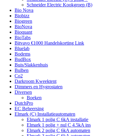
Schneider Electric Kookgroep (B)
Bio Nova
Biobizz
Biogreen
BioNova
Bioquant
BioTabs
Bitvavo €1000 Handelskorting Link
Bluelab
Bodems
BudBox
Buis/Slakkenhuis
Bulben
Co2
Darkroom Kweektent
Dimmers en Hygrostaten
Diversen
Boeken
DutchPro
EC Beheersing
Elmark (C) Installatieautomaten
Elmark 1 polig C 6kA installatie
Elmark 1 polig + nul C 4.5kA ins
Elmark 2 polig C 6kA automaten
Elmark 3 polig C 6kA automaten