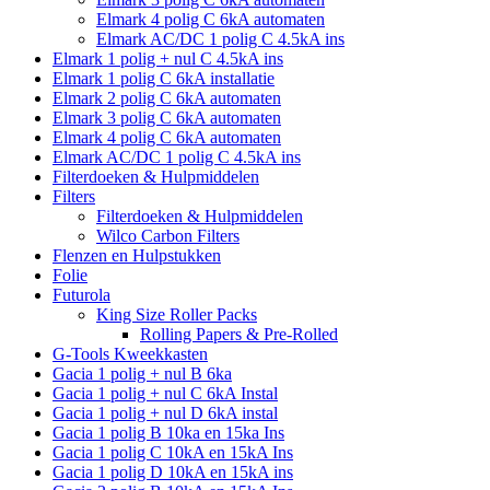
Elmark 4 polig C 6kA automaten
Elmark AC/DC 1 polig C 4.5kA ins
Elmark 1 polig + nul C 4.5kA ins
Elmark 1 polig C 6kA installatie
Elmark 2 polig C 6kA automaten
Elmark 3 polig C 6kA automaten
Elmark 4 polig C 6kA automaten
Elmark AC/DC 1 polig C 4.5kA ins
Filterdoeken & Hulpmiddelen
Filters
Filterdoeken & Hulpmiddelen
Wilco Carbon Filters
Flenzen en Hulpstukken
Folie
Futurola
King Size Roller Packs
Rolling Papers & Pre-Rolled
G-Tools Kweekkasten
Gacia 1 polig + nul B 6ka
Gacia 1 polig + nul C 6kA Instal
Gacia 1 polig + nul D 6kA instal
Gacia 1 polig B 10ka en 15ka Ins
Gacia 1 polig C 10kA en 15kA Ins
Gacia 1 polig D 10kA en 15kA ins