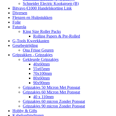
Schneider Electric Kookgroep (B)
Bitvavo €1000 Handelskorting Link
Diversen
Flenzen en Hulpstukken
Folie
Futurola
King Size Roller Packs
Rolling Papers & Pre-Rolled
G-Tools Kweekkasten
Geurbestrijding
Ona Frisse Geuren
Gripzakken - Gripzakjes
Gekleurde Gripzakjes
40x60mm
55x65mm
70x100mm
80x60mm
90x90mm
Gripzakjes 50 Micron Met Ponsgat
Gripzakjes 60 Micron Met Ponsgat
40 x 110mm
Gripzakjes 60 micron Zonder Ponsgat
Gripzakjes 90 micron Zonder Ponsgat
Hobby & Gifts
Kabelverbindingen