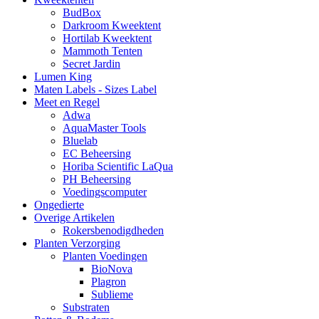
BudBox
Darkroom Kweektent
Hortilab Kweektent
Mammoth Tenten
Secret Jardin
Lumen King
Maten Labels - Sizes Label
Meet en Regel
Adwa
AquaMaster Tools
Bluelab
EC Beheersing
Horiba Scientific LaQua
PH Beheersing
Voedingscomputer
Ongedierte
Overige Artikelen
Rokersbenodigdheden
Planten Verzorging
Planten Voedingen
BioNova
Plagron
Sublieme
Substraten