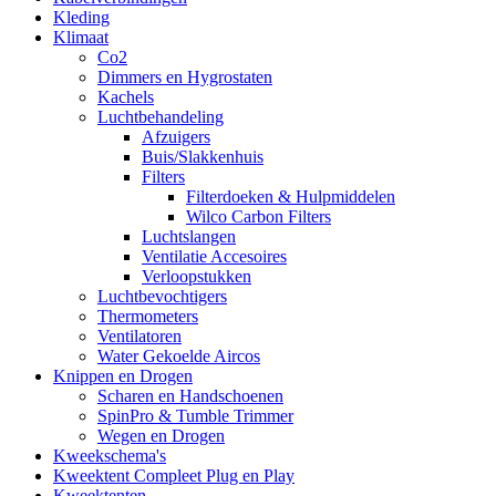
Kleding
Klimaat
Co2
Dimmers en Hygrostaten
Kachels
Luchtbehandeling
Afzuigers
Buis/Slakkenhuis
Filters
Filterdoeken & Hulpmiddelen
Wilco Carbon Filters
Luchtslangen
Ventilatie Accesoires
Verloopstukken
Luchtbevochtigers
Thermometers
Ventilatoren
Water Gekoelde Aircos
Knippen en Drogen
Scharen en Handschoenen
SpinPro & Tumble Trimmer
Wegen en Drogen
Kweekschema's
Kweektent Compleet Plug en Play
Kweektenten