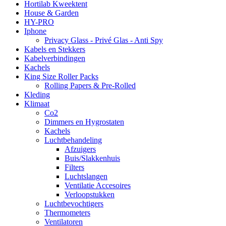
Hortilab Kweektent
House & Garden
HY-PRO
Iphone
Privacy Glass - Privé Glas - Anti Spy
Kabels en Stekkers
Kabelverbindingen
Kachels
King Size Roller Packs
Rolling Papers & Pre-Rolled
Kleding
Klimaat
Co2
Dimmers en Hygrostaten
Kachels
Luchtbehandeling
Afzuigers
Buis/Slakkenhuis
Filters
Luchtslangen
Ventilatie Accesoires
Verloopstukken
Luchtbevochtigers
Thermometers
Ventilatoren