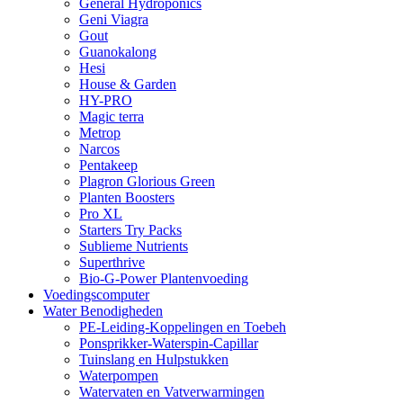
General Hydroponics
Geni Viagra
Gout
Guanokalong
Hesi
House & Garden
HY-PRO
Magic terra
Metrop
Narcos
Pentakeep
Plagron Glorious Green
Planten Boosters
Pro XL
Starters Try Packs
Sublieme Nutrients
Superthrive
Bio-G-Power Plantenvoeding
Voedingscomputer
Water Benodigheden
PE-Leiding-Koppelingen en Toebeh
Ponsprikker-Waterspin-Capillar
Tuinslang en Hulpstukken
Waterpompen
Watervaten en Vatverwarmingen