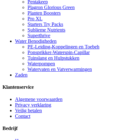
Pentakeep
Plagron Glorious Green
Planten Boosters
Pro XL
Starters Try Packs
Sublieme Nutrients
Superthrive
Water Benodigheden
PE-Leiding-Koppelingen en Toebeh
Ponsprikker-Waterspin-Capillar
Tuinslang en Hulpstukken
Waterpompen
Watervaten en Vatverwarmingen
Zaden
Klantenservice
Algemene voorwaarden
Privacy verklaring
Veilig betalen
Contact
Bedrijf