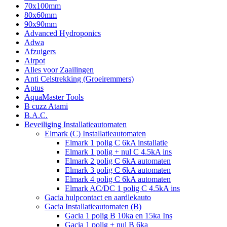
70x100mm
80x60mm
90x90mm
Advanced Hydroponics
Adwa
Afzuigers
Airpot
Alles voor Zaailingen
Anti Celstrekking (Groeiremmers)
Aptus
AquaMaster Tools
B cuzz Atami
B.A.C.
Beveiliging Installatieautomaten
Elmark (C) Installatieautomaten
Elmark 1 polig C 6kA installatie
Elmark 1 polig + nul C 4.5kA ins
Elmark 2 polig C 6kA automaten
Elmark 3 polig C 6kA automaten
Elmark 4 polig C 6kA automaten
Elmark AC/DC 1 polig C 4.5kA ins
Gacia hulpcontact en aardlekauto
Gacia Installatieautomaten (B)
Gacia 1 polig B 10ka en 15ka Ins
Gacia 1 polig + nul B 6ka