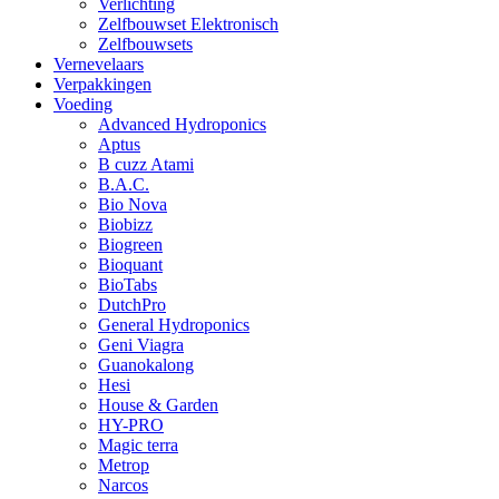
Verlichting
Zelfbouwset Elektronisch
Zelfbouwsets
Vernevelaars
Verpakkingen
Voeding
Advanced Hydroponics
Aptus
B cuzz Atami
B.A.C.
Bio Nova
Biobizz
Biogreen
Bioquant
BioTabs
DutchPro
General Hydroponics
Geni Viagra
Guanokalong
Hesi
House & Garden
HY-PRO
Magic terra
Metrop
Narcos