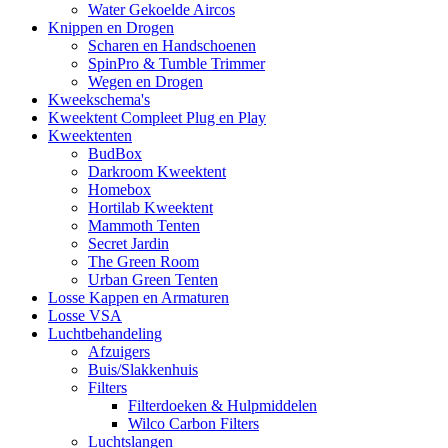
Water Gekoelde Aircos
Knippen en Drogen
Scharen en Handschoenen
SpinPro & Tumble Trimmer
Wegen en Drogen
Kweekschema's
Kweektent Compleet Plug en Play
Kweektenten
BudBox
Darkroom Kweektent
Homebox
Hortilab Kweektent
Mammoth Tenten
Secret Jardin
The Green Room
Urban Green Tenten
Losse Kappen en Armaturen
Losse VSA
Luchtbehandeling
Afzuigers
Buis/Slakkenhuis
Filters
Filterdoeken & Hulpmiddelen
Wilco Carbon Filters
Luchtslangen