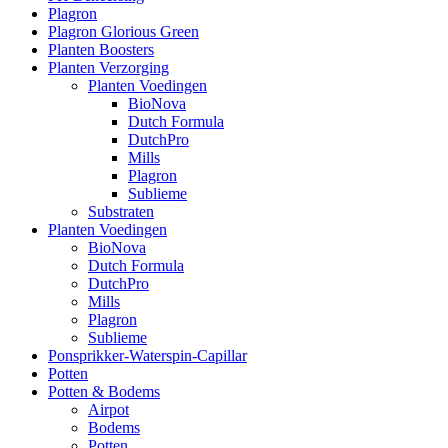
Plagron
Plagron Glorious Green
Planten Boosters
Planten Verzorging
Planten Voedingen
BioNova
Dutch Formula
DutchPro
Mills
Plagron
Sublieme
Substraten
Planten Voedingen
BioNova
Dutch Formula
DutchPro
Mills
Plagron
Sublieme
Ponsprikker-Waterspin-Capillar
Potten
Potten & Bodems
Airpot
Bodems
Potten