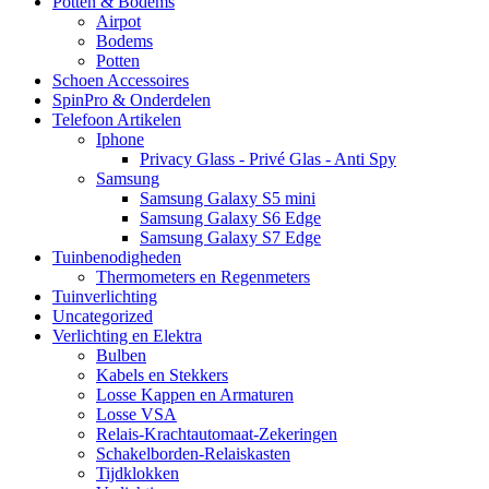
Potten & Bodems
Airpot
Bodems
Potten
Schoen Accessoires
SpinPro & Onderdelen
Telefoon Artikelen
Iphone
Privacy Glass - Privé Glas - Anti Spy
Samsung
Samsung Galaxy S5 mini
Samsung Galaxy S6 Edge
Samsung Galaxy S7 Edge
Tuinbenodigheden
Thermometers en Regenmeters
Tuinverlichting
Uncategorized
Verlichting en Elektra
Bulben
Kabels en Stekkers
Losse Kappen en Armaturen
Losse VSA
Relais-Krachtautomaat-Zekeringen
Schakelborden-Relaiskasten
Tijdklokken