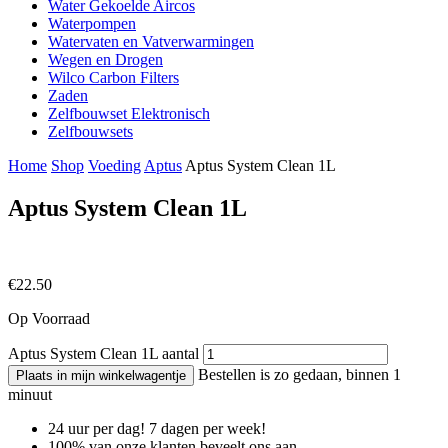
Water Gekoelde Aircos
Waterpompen
Watervaten en Vatverwarmingen
Wegen en Drogen
Wilco Carbon Filters
Zaden
Zelfbouwset Elektronisch
Zelfbouwsets
Home
Shop
Voeding
Aptus
Aptus System Clean 1L
Aptus System Clean 1L
€
22.50
Op Voorraad
Aptus System Clean 1L aantal
Bestellen is zo gedaan, binnen 1
Plaats in mijn winkelwagentje
minuut
24 uur per dag! 7 dagen per week!
100% van onze klanten beveelt ons aan