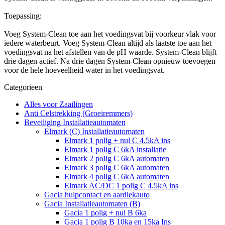
Toepassing:
Voeg System-Clean toe aan het voedingsvat bij voorkeur vlak voor
iedere waterbeurt. Voeg System-Clean altijd als laatste toe aan het
voedingsvat na het afstellen van de pH waarde. System-Clean blijft
drie dagen actief. Na drie dagen System-Clean opnieuw toevoegen
voor de hele hoeveelheid water in het voedingsvat.
Categorieen
Alles voor Zaailingen
Anti Celstrekking (Groeiremmers)
Beveiliging Installatieautomaten
Elmark (C) Installatieautomaten
Elmark 1 polig + nul C 4.5kA ins
Elmark 1 polig C 6kA installatie
Elmark 2 polig C 6kA automaten
Elmark 3 polig C 6kA automaten
Elmark 4 polig C 6kA automaten
Elmark AC/DC 1 polig C 4.5kA ins
Gacia hulpcontact en aardlekauto
Gacia Installatieautomaten (B)
Gacia 1 polig + nul B 6ka
Gacia 1 polig B 10ka en 15ka Ins