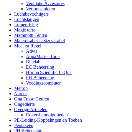
Ventilatie Accesoires
Verloopstukken
Luchtbevochtigers
Luchtslangen
Lumen King
Magic terra
Mammoth Tenten
Maten Labels - Sizes Label
Meet en Regel
Adwa
AquaMaster Tools
Bluelab
EC Beheersing
Horiba Scientific LaQua
PH Beheersing
Voedingscomputer
Metrop
Narcos
Ona Frisse Geuren
Ongedierte
Overige Artikelen
Rokersbenodigdheden
PE-Leiding-Koppelingen en Toebeh
Pentakeep
PH Beheersing