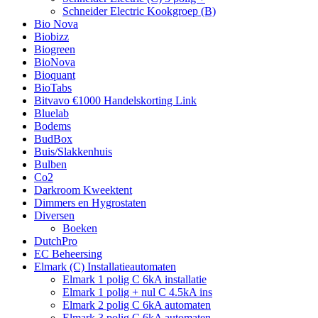
Schneider Electric Kookgroep (B)
Bio Nova
Biobizz
Biogreen
BioNova
Bioquant
BioTabs
Bitvavo €1000 Handelskorting Link
Bluelab
Bodems
BudBox
Buis/Slakkenhuis
Bulben
Co2
Darkroom Kweektent
Dimmers en Hygrostaten
Diversen
Boeken
DutchPro
EC Beheersing
Elmark (C) Installatieautomaten
Elmark 1 polig C 6kA installatie
Elmark 1 polig + nul C 4.5kA ins
Elmark 2 polig C 6kA automaten
Elmark 3 polig C 6kA automaten