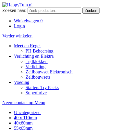
Zoeken naar:
Zoeken
Winkelwagen
0
Login
Verder winkelen
Meet en Regel
PH Beheersing
Verlichting en Elektra
Tijdklokken
Verlichting
Zelfbouwset Elektronisch
Zelfbouwsets
Voeding
Starters Try Packs
Superthrive
Neem contact op
Menu
Uncategorized
40 x 110mm
40x60mm
55x65mm