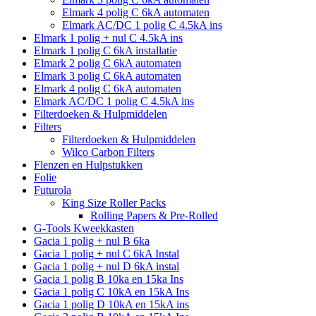
Elmark 4 polig C 6kA automaten
Elmark AC/DC 1 polig C 4.5kA ins
Elmark 1 polig + nul C 4.5kA ins
Elmark 1 polig C 6kA installatie
Elmark 2 polig C 6kA automaten
Elmark 3 polig C 6kA automaten
Elmark 4 polig C 6kA automaten
Elmark AC/DC 1 polig C 4.5kA ins
Filterdoeken & Hulpmiddelen
Filters
Filterdoeken & Hulpmiddelen
Wilco Carbon Filters
Flenzen en Hulpstukken
Folie
Futurola
King Size Roller Packs
Rolling Papers & Pre-Rolled
G-Tools Kweekkasten
Gacia 1 polig + nul B 6ka
Gacia 1 polig + nul C 6kA Instal
Gacia 1 polig + nul D 6kA instal
Gacia 1 polig B 10ka en 15ka Ins
Gacia 1 polig C 10kA en 15kA Ins
Gacia 1 polig D 10kA en 15kA ins