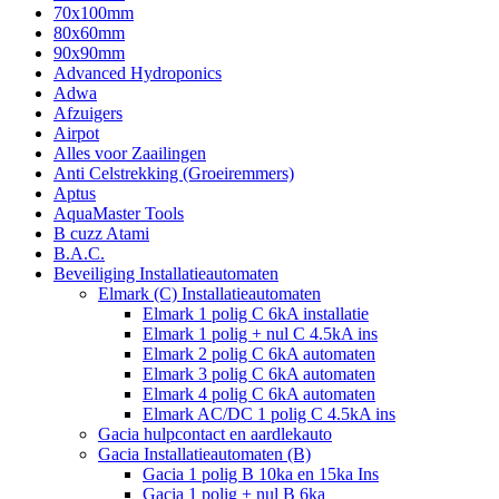
70x100mm
80x60mm
90x90mm
Advanced Hydroponics
Adwa
Afzuigers
Airpot
Alles voor Zaailingen
Anti Celstrekking (Groeiremmers)
Aptus
AquaMaster Tools
B cuzz Atami
B.A.C.
Beveiliging Installatieautomaten
Elmark (C) Installatieautomaten
Elmark 1 polig C 6kA installatie
Elmark 1 polig + nul C 4.5kA ins
Elmark 2 polig C 6kA automaten
Elmark 3 polig C 6kA automaten
Elmark 4 polig C 6kA automaten
Elmark AC/DC 1 polig C 4.5kA ins
Gacia hulpcontact en aardlekauto
Gacia Installatieautomaten (B)
Gacia 1 polig B 10ka en 15ka Ins
Gacia 1 polig + nul B 6ka