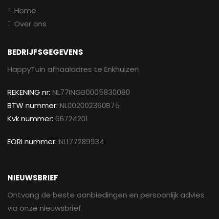
Home
Over ons
BEDRIJFSGEGEVENS
HappyTuin afhaaladres te Enkhuizen
REKENING nr:
NL77INGB0005830080
BTW nummer:
NL002002360B75
Kvk nummer:
66724201
EORI nummer:
NL177289934
NIEUWSBRIEF
Ontvang de beste aanbiedingen en persoonlijk advies
via onze nieuwsbrief.