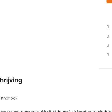
hrijving
 Knoflook
gewas wat oorspronkelijk uit Midden-Azië komt en inmiddels 