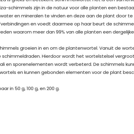
iza-schimmels zijn in de natuur voor alle planten een best
ater en mineralen te vinden en deze aan de plant door te 
fverbindingen en voedt daarmee op haar beurt de schimmel. 
reden waarom meer dan 99% van alle planten een dergelijk
himmels groeien in en om de plantenwortel. Vanuit de wortel
ne schimmeldraden. Hierdoor wordt het wortelstelsel vergro
 kali en sporenelementen wordt verbeterd. De schimmels kunn
wortels en kunnen gebonden elementen voor de plant besc
baar in 50 g, 100 g, en 200 g.