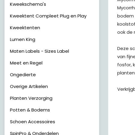
Kweekschema's
Mycorrh
Kweektent Compleet Plug en Play
bodem w
koolsto
Kweektenten
ook de 
Lumen King
Deze sc
Maten Labels - Sizes Label
van fij
Meet en Regel
fosfor,
planten
Ongedierte
Overige Artikelen
Verkrijg
Planten Verzorging
Potten & Bodems
Schoen Accessoires
SpinPro & Onderdelen