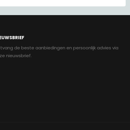
EUWSBRIEF
tvang de beste aanbiedingen en persoonlijk advies via
ze nieuwsbrief.