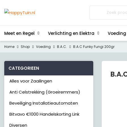
Zoeken
naar:
Meet en Regel
Verlichting en Elektra
Voeding
Home
Shop
Voeding
B.A.C.
B.A.C Funky Fungi 200gr
CATEGORIEEN
B.A.
Alles voor Zaailingen
Anti Celstrekking (Groeiremmers)
Beveiliging Installatieautomaten
Bitvavo €1000 Handelskorting Link
Diversen