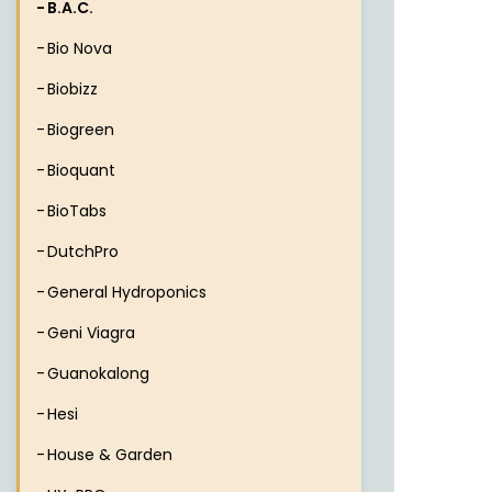
B.A.C.
Bio Nova
Biobizz
Biogreen
Bioquant
BioTabs
DutchPro
General Hydroponics
Geni Viagra
Guanokalong
Hesi
House & Garden