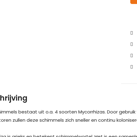
hrijving
immels bestaat uit o.a. 4 soorten Mycorrhizas. Door gebru
toren zullen deze schimmels zich sneller en continu kolonis
iza is grieks en betekent schimmelwortel. Het is een sam