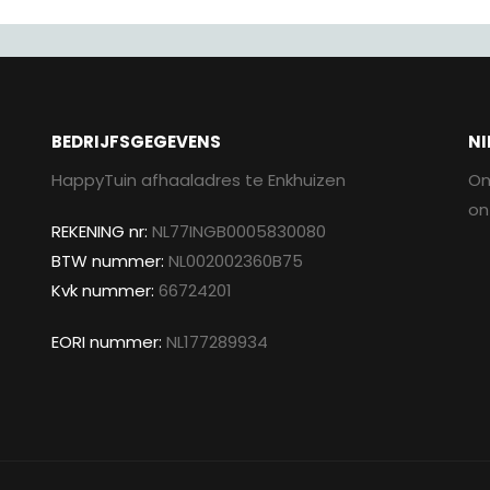
BEDRIJFSGEGEVENS
NI
HappyTuin afhaaladres te Enkhuizen
On
on
REKENING nr:
NL77INGB0005830080
BTW nummer:
NL002002360B75
Kvk nummer:
66724201
EORI nummer:
NL177289934